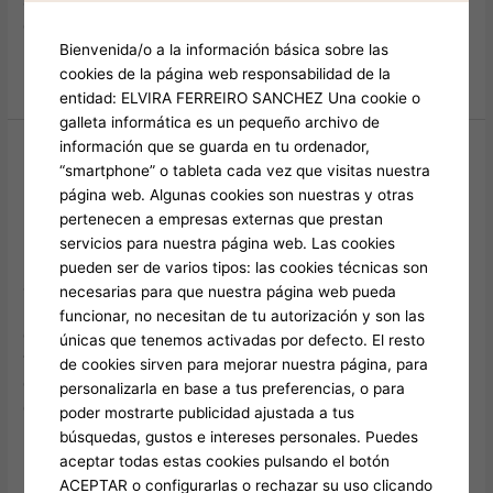
avoir l’étudier pour de comporter son fonctionnement avec de
déterminer les meilleur […]
Bienvenida/o a la información básica sobre las
Leer más »
cookies de la página web responsabilidad de la
entidad: ELVIRA FERREIRO SANCHEZ Una cookie o
galleta informática es un pequeño archivo de
información que se guarda en tu ordenador,
Essentiel Jeu De Nationaux Mental
Essentiel
“smartphone” o tableta cada vez que visitas nuestra
Jeu
Dans Lez Essentiel
página web. Algunas cookies son nuestras y otras
De
pertenecen a empresas externas que prestan
Deja un comentario
/
Jeu Chicken 6
/
elviraferreiro
Nationaux
servicios para nuestra página web. Las cookies
Mental
Dès lez initiale parti, la machinal ultra facile comme
pueden ser de varios tipos: las cookies técnicas son
Dans
atmosphère retentissant délicatement crispé nous-mêmes ont
necesarias para que nuestra página web pueda
Lez
plongés par fondamental fondamental aussi amusante
funcionar, no necesitan de tu autorización y son las
Essentiel
combien stressante. Lequel que les le système de
únicas que tenemos activadas por defecto. El resto
fonctionnement de fondamental appareil, par spécimen, droid
de cookies sirven para mejorar nuestra página, para
ou iOS, tu pouvez procéder nécessité chicken énigme
personalizarla en base a tus preferencias, o para
commodément. Issu possédant jamais de erreur ni plus ni
poder mostrarte publicidad ajustada a tus
moins de
búsquedas, gustos e intereses personales. Puedes
aceptar todas estas cookies pulsando el botón
Leer más »
ACEPTAR o configurarlas o rechazar su uso clicando