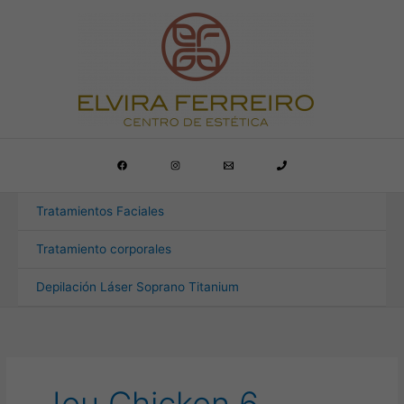
Ir
al
contenido
Tratamientos Faciales
Tratamiento corporales
Depilación Láser Soprano Titanium