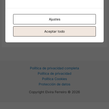
Euros
their conditions & conditions. Whenever I talk to their survive
+
conversation they will merely continuously inform me typically
250
the method is usually proper in inclusion to the particular
Tiradas
Ajustes
equilibrium is non-refundable. Sadly, you directed me the
Gratis
confirmation
Aceptar todo
Leer más »
Política de privacidad completa
Política de privacidad
Política Cookies
Protección de datos
Copyright Elvira Ferreiro © 2026