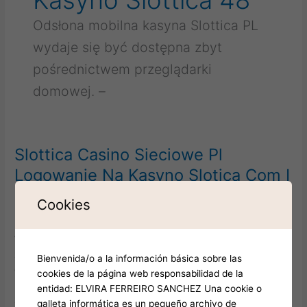
Kasyno Slottica 48
Odsłona mobilna kasyna Slottica PL
wydaje się być dostępna zbyt
pośrednictwem przeglądarki
domowej. –
Slottica Casino Sieciowe Pl ️
Slottica
Casino
Logowanie Na Kasyno Slotica Com I
Sieciowe
Rejestracja 2025
Pl
Cookies
Deja un comentario
/
Kasyno Slottica 48
/
elviraferreiro
Logowanie
Warto zapoznać się spośród dostępnością tegoż typu loterii w
Na
zakresie gier kasynowych na żywo, ponieważ obsługiwane są
Kasyno
Bienvenida/o a la información básica sobre las
ów kredyty przez możliwych prowadzących. Zanim
Slotica
cookies de la página web responsabilidad de la
rozpoczęciem obstawiania komputerów kasynowych i
Com
entidad: ELVIRA FERREIRO SANCHEZ Una cookie o
zakładów bukmacherskich, potrzebować będziesz środków
I
galleta informática es un pequeño archivo de