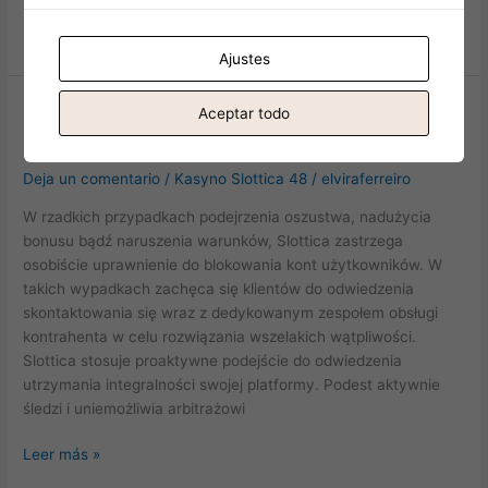
Leer más »
Ajustes
Najistotniejsze Rozrywki I
Najistotniejsze
Aceptar todo
Rozrywki
Niesamowite Bonusy Online!
I
Deja un comentario
/
Kasyno Slottica 48
/
elviraferreiro
Niesamowite
Bonusy
W rzadkich przypadkach podejrzenia oszustwa, nadużycia
Online!
bonusu bądź naruszenia warunków, Slottica zastrzega
osobiście uprawnienie do blokowania kont użytkowników. W
takich wypadkach zachęca się klientów do odwiedzenia
skontaktowania się wraz z dedykowanym zespołem obsługi
kontrahenta w celu rozwiązania wszelakich wątpliwości.
Slottica stosuje proaktywne podejście do odwiedzenia
utrzymania integralności swojej platformy. Podest aktywnie
śledzi i uniemożliwia arbitrażowi
Leer más »