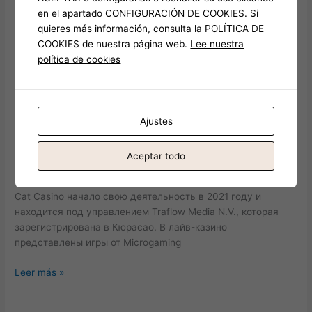
en el apartado CONFIGURACIÓN DE COOKIES. Si
Leer más »
quieres más información, consulta la POLÍTICA DE
COOKIES de nuestra página web.
Lee nuestra
política de cookies
Казино на деньги: минимальный
Казино
на
депозит от 1 рубля
деньги:
Deja un comentario
/
ancorZ 500
/
elviraferreiro
минимальный
Ajustes
депозит
Казино на деньги: минимальный депозит от 1 рубля
от
Несмотря на отсутствие сортировки слотов по жанрам,
Aceptar todo
1
Joycasino остается одним из лидеров на рынке благодаря
рубля
качественному софту и выгодным условиям для игроков.
Cat Casino начало свою деятельность в 2021 году и
находится под управлением Traflow Media N.V., которая
зарегистрирована в Кюрасао. В лайв-казино
представлены игры от Microgaming
Leer más »