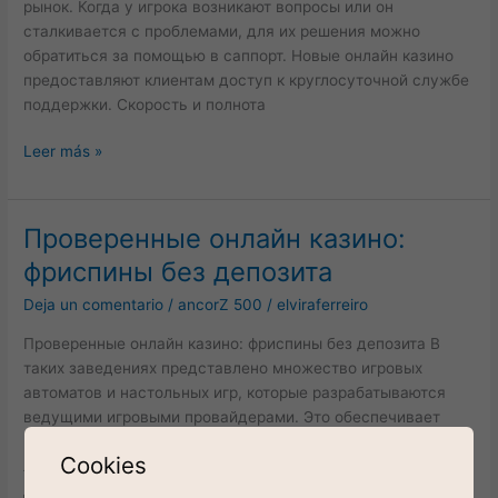
рынок. Когда у игрока возникают вопросы или он
сталкивается с проблемами, для их решения можно
обратиться за помощью в саппорт. Новые онлайн казино
предоставляют клиентам доступ к круглосуточной службе
поддержки. Скорость и полнота
Leer más »
Проверенные онлайн казино:
Проверенные
онлайн
фриспины без депозита
казино:
Deja un comentario
/
ancorZ 500
/
elviraferreiro
фриспины
без
Проверенные онлайн казино: фриспины без депозита В
депозита
таких заведениях представлено множество игровых
автоматов и настольных игр, которые разрабатываются
ведущими игровыми провайдерами. Это обеспечивает
игрокам широкий выбор и возможность насладиться
Cookies
любимыми играми без необходимости переходить на
другие платформы. Каждое лицензированное онлайн