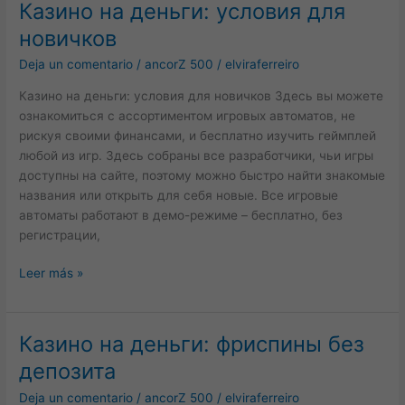
Казино на деньги: условия для
Казино
на
новичков
деньги:
Deja un comentario
/
ancorZ 500
/
elviraferreiro
условия
для
Казино на деньги: условия для новичков Здесь вы можете
новичков
ознакомиться с ассортиментом игровых автоматов, не
рискуя своими финансами, и бесплатно изучить геймплей
любой из игр. Здесь собраны все разработчики, чьи игры
доступны на сайте, поэтому можно быстро найти знакомые
названия или открыть для себя новые. Все игровые
автоматы работают в демо-режиме – бесплатно, без
регистрации,
Leer más »
Казино на деньги: фриспины без
Казино
на
депозита
деньги:
Deja un comentario
/
ancorZ 500
/
elviraferreiro
фриспины