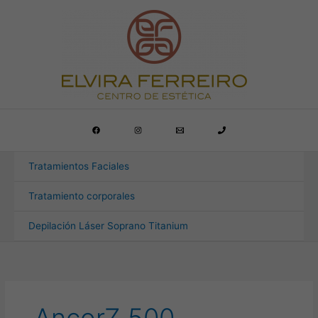
Ir
al
contenido
Tratamientos Faciales
Tratamiento corporales
Depilación Láser Soprano Titanium