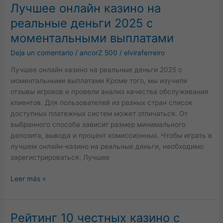
Лучшее онлайн казино на
Лучшее
онлайн
реальные деньги 2025 с
казино
моментальными выплатами
на
реальные
Deja un comentario
/
ancorZ 500
/
elviraferreiro
деньги
Лучшее онлайн казино на реальные деньги 2025 с
2025
моментальными выплатами Кроме того, мы изучили
с
отзывы игроков и провели анализ качества обслуживания
моментальными
клиентов. Для пользователей из разных стран список
выплатами
доступных платежных систем может отличаться. От
выбранного способа зависит размер минимального
депозита, вывода и процент комиссионных. Чтобы играть в
лучшем онлайн-казино на реальные деньги, необходимо
зарегистрироваться, Лучшее
Leer más »
Рейтинг 10 честных казино с
Рейтинг