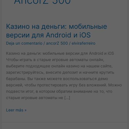
AncorZ 500
Казино на деньги: мобильные
Казино
на
версии для Android и iOS
деньги:
Deja un comentario
/
ancorZ 500
/
elviraferreiro
мобильные
версии
Казино на деньги: мобильные версии для Android и iOS
для
Чтобы играть в старые игровые автоматы онлайн,
Android
выберите подходящее онлайн казино на нашем сайте,
и
зарегистрируйтесь, внесите депозит и начните крутить
iOS
барабаны. Вы также можете воспользоваться демо
версией, чтобы протестировать игру без вложений. Можно
подвести итог, в котором обратим внимание на то, что
старые игровые автоматы не […]
Leer más »