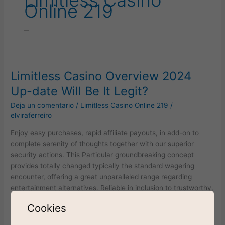
Limitless Casino
Online 219
–
Limitless Casino Overview 2024
Limitless
Casino
Up-date Will Be It Legit?
Overview
Deja un comentario
/
Limitless Casino Online 219
/
2024
elviraferreiro
Up-
date
Enjoy easy purchases, rapid affiliate payouts, in add-on to
Will
complete serenity of thoughts together with our superior
Be
security actions. This Particular groundbreaking concept
It
provides totally changed typically the standard wagering
Legit?
encounter, offering a great unparalleled range regarding
entertainment alternatives. Reliable in inclusion to trustworthy,
Unlimited Online Casino legit position is proved by good
Cookies
participant activities […]