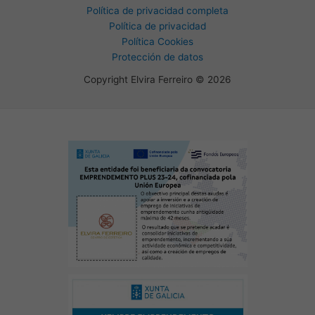
Política de privacidad completa
Política de privacidad
Política Cookies
Protección de datos
Copyright Elvira Ferreiro © 2026