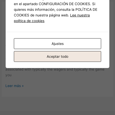
en el apartado CONFIGURACIÓN DE COOKIES. Si
Unlimited Casino Is Rated 3 Nine
Unlimited
quieres más información, consulta la POLÍTICA DE
Casino
COOKIES de nuestra página web.
Lee nuestra
Out There Regarding 5 In 2025
Is
política de cookies
Study Overview
Rated
3
Deja un comentario
/
Limitless Casino Online 219
/
Nine
elviraferreiro
Out
Ajustes
Whilst he’s but to win himself a bracelet, he’s arrive out along
There
with the particular top hands about a bunch regarding video
Regarding
Aceptar todo
games in the particular earlier, which usually has just forced
5
him or her more up typically the ranks. As a person realize, all
In
associated with typically the wagers and typically the game
2025
you
Study
Overview
Leer más »