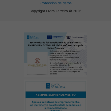
Protección de datos
Copyright Elvira Ferreiro © 2026