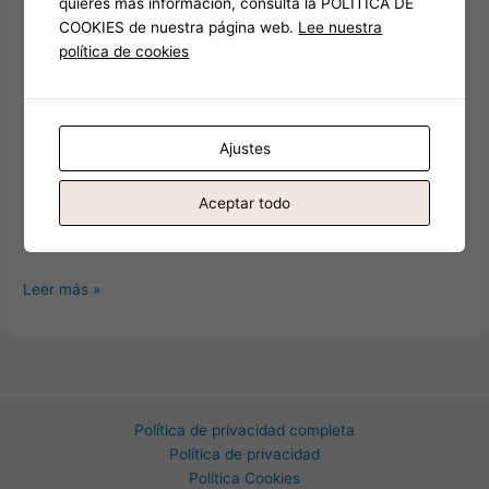
quieres más información, consulta la POLÍTICA DE
2025
Sports Activities Betting?
COOKIES de nuestra página web.
Lee nuestra
Will
política de cookies
Be
Deja un comentario
/
Link Vao 188bet 246
/
elviraferreiro
188bet
At 188BET, we all mix more than ten yrs associated with
Well
knowledge with latest technology in purchase to provide you a
Worth
inconvenience free of charge and pleasant gambling
Ajustes
Regarding
knowledge. The worldwide brand presence ensures of which
Sports
an individual may play together with assurance, realizing
Activities
Aceptar todo
you’re gambling with a trusted and economically sturdy terme
Betting?
conseillé. Typically
Leer más »
Política de privacidad completa
Política de privacidad
Política Cookies