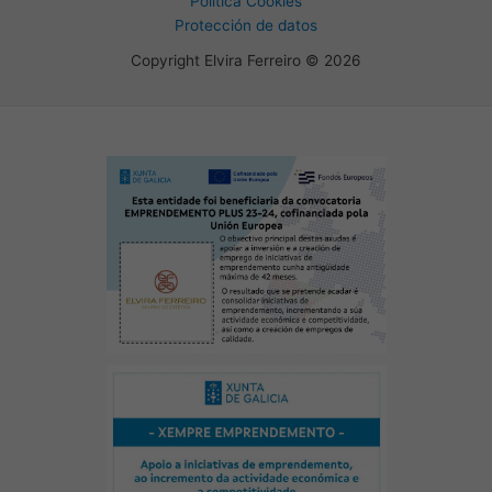
Política Cookies
Protección de datos
Copyright Elvira Ferreiro © 2026