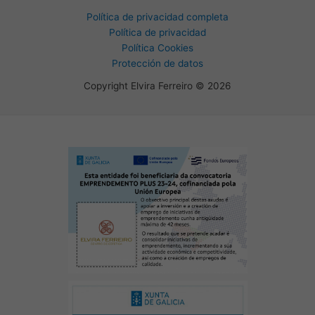
Política de privacidad completa
Política de privacidad
Política Cookies
Protección de datos
Copyright Elvira Ferreiro © 2026