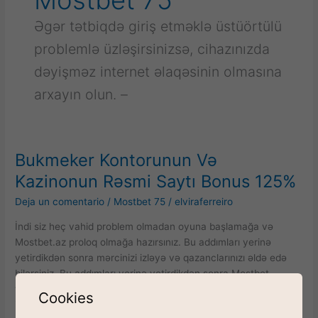
Mostbet 75
Əgər tətbiqdə giriş etməklə üstüörtülü
problemlə üzləşirsinizsə, cihazınızda
dəyişməz internet əlaqəsinin olmasına
arxayın olun. –
Bukmeker Kontorunun Və
Bukmeker
Kontorunun
Kazinonun Rəsmi Saytı Bonus 125%
Və
Deja un comentario
/
Mostbet 75
/
elviraferreiro
Kazinonun
Rəsmi
İndi siz heç vahid problem olmadan oyuna başlamağa və
Saytı
Mostbet.az proloq olmağa hazırsınız. Bu addımları yerinə
Bonus
yetirdikdən sonra mərcinizi izləyə və qazanclarınızı əldə edə
125%
bilərsiniz. Bu addımları yerinə yetirdikdən sonra Mostbet
tətbiqinə əsl ekrandan bir toxunuşla daxil ola bilərsiniz. Mostbet
Cookies
istifadəçiləri üçün rəngarəng bonuslar və aksiyalar təklif edir,