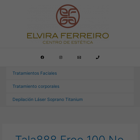
Ir
al
contenido
Tratamientos Faciales
Tratamiento corporales
Depilación Láser Soprano Titanium