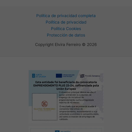
Política de privacidad completa
Política de privacidad
Política Cookies
Protección de datos
Copyright Elvira Ferreiro © 2026