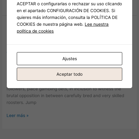
Leer más »
Sign
ACEPTAR o configurarlas o rechazar su uso clicando
In;-
en el apartado CONFIGURACIÓN DE COOKIES. Si
filipino
quieres más información, consulta la POLÍTICA DE
COOKIES de nuestra página web.
Lee nuestra
Casino,milyon 88 Slot,milyon 88
Casino,milyon
política de cookies
88
Logon,-games
Slot,milyon
Deja un comentario
/
Tala888 Free 100 No Deposit Bonus 672
88
/
elviraferreiro
Logon,-
Ajustes
games
Our Own program guarantees a smooth plus immersive
knowledge, allowing you in order to really feel the particular
Aceptar todo
power plus efervescencia of every match by indicates of top
quality live streaming. Indulge together with additional
followers, place gambling bets, in inclusion to witness the
brutal opposition in between carefully bred and very skilled
roosters. Jump
Leer más »