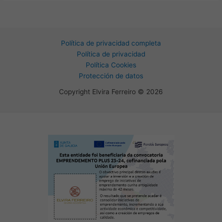
Política de privacidad completa
Política de privacidad
Política Cookies
Protección de datos
Copyright Elvira Ferreiro © 2026