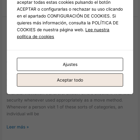
aceptar todas estas cookies pulsando el botón
Leer más »
ACEPTAR o configurarlas o rechazar su uso clicando
en el apartado CONFIGURACIÓN DE COOKIES. Si
quieres más información, consulta la POLÍTICA DE
Uptown Pokies On Range Casino
Uptown
COOKIES de nuestra página web.
Lee nuestra
Pokies
No Down Payment Added Bonus
política de cookies
On
Codes Twenty Free Chips!
Range
Casino
Deja un comentario
/
Uptown Pokies Free Spins 67
/
No
elviraferreiro
Ajustes
Down
Australian visa, MasterCard, in inclusion to American Express
Payment
cards usually are recognized, in addition to well-known e-
Aceptar todo
Added
wallet solutions like Neteller, Skrill, Eco Card, in add-on to
Bonus
financial institution transfers. Bitcoin offers excellent financial
Codes
security whenever used appropriately as a move method.
Twenty
Whenever a person visit 1 of these sorts of categories, an
Free
individual will be
Chips!
Leer más »