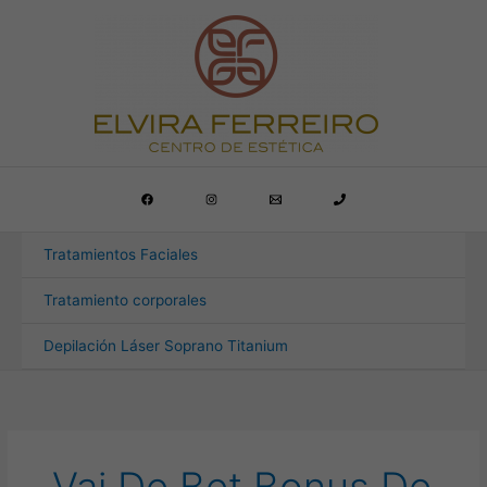
Ir
al
contenido
Tratamientos Faciales
Tratamiento corporales
Depilación Láser Soprano Titanium