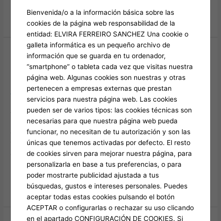
Bienvenida/o a la información básica sobre las
Leer más »
cookies de la página web responsabilidad de la
entidad: ELVIRA FERREIRO SANCHEZ Una cookie o
galleta informática es un pequeño archivo de
Código Promocional Irá De Bet
Código
información que se guarda en tu ordenador,
Promocional
Julho 2025
“smartphone” o tableta cada vez que visitas nuestra
Irá
página web. Algunas cookies son nuestras y otras
Deja un comentario
/
Vai De Bet Bonus De 20 272
/
De
pertenecen a empresas externas que prestan
elviraferreiro
Bet
servicios para nuestra página web. Las cookies
Julho
pueden ser de varios tipos: las cookies técnicas son
A Vaidebet desenvolveu 1 bônus especial afin de apostas
2025
necesarias para que nuestra página web pueda
múltiplas simplesmente tonteria. Super freebet Irá de Bet em
funcionar, no necesitan de tu autorización y son las
chollo afin de los dos operating system usuários apostadores
únicas que tenemos activadas por defecto. El resto
weil casa de apostas. Pra receber sua freebet de ten reais,
de cookies sirven para mejorar nuestra página, para
coloque uma expresamente em quaisquer mercados weil Copa
personalizarla en base a tus preferencias, o para
perform País e carry out mundo em jogos selecionados.
poder mostrarte publicidad ajustada a tus
Leer más »
búsquedas, gustos e intereses personales. Puedes
aceptar todas estas cookies pulsando el botón
ACEPTAR o configurarlas o rechazar su uso clicando
en el apartado CONFIGURACIÓN DE COOKIES. Si