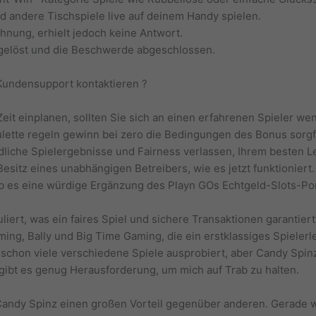
nd andere Tischspiele live auf deinem Handy spielen.
hnung, erhielt jedoch keine Antwort.
gelöst und die Beschwerde abgeschlossen.
undensupport kontaktieren ?
eit einplanen, sollten Sie sich an einen erfahrenen Spieler we
ulette regeln gewinn bei zero die Bedingungen des Bonus sorgf
dliche Spielergebnisse und Fairness verlassen, Ihrem besten Le
Besitz eines unabhängigen Betreibers, wie es jetzt funktionier
b es eine würdige Ergänzung des Playn GOs Echtgeld-Slots-Port
uliert, was ein faires Spiel und sichere Transaktionen garantier
ng, Bally und Big Time Gaming, die ein erstklassiges Spielerle
schon viele verschiedene Spiele ausprobiert, aber Candy Spinz 
 gibt es genug Herausforderung, um mich auf Trab zu halten.
 Candy Spinz einen großen Vorteil gegenüber anderen. Gerade