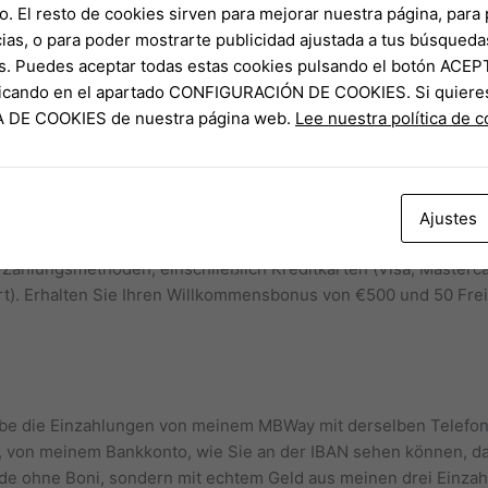
 und Betrug zu verhindern.
o. El resto de cookies sirven para mejorar nuestra página, para 
zufällig neu ausgelost und kann zum Beispiel zwischen 10 % und
ias, o para poder mostrarte publicidad ajustada a tus búsqueda
s. Puedes aceptar todas estas cookies pulsando el botón ACEP
00 $ verloren und konnte das Casino diesbezüglich nicht kontak
clicando en el apartado CONFIGURACIÓN DE COOKIES. Si quiere
iele nutzen um sich vorher risikofrei neue Abenteuer anzusch
CA DE COOKIES de nuestra página web.
Lee nuestra política de 
ie erforderlichen Dokumente zur Verfügung gestellt und bei d
methoden bietet CandySpinz Casino eine schnelle und sichere 
Ajustes
tet, dass Sie den Bonusbetrag 30 Mal wetten müssen, bevor 
ahlungsmethoden, einschließlich Kreditkarten (Visa, Mastercard)
). Erhalten Sie Ihren Willkommensbonus von €500 und 50 Freis
 habe die Einzahlungen von meinem MBWay mit derselben Telefon
te, von meinem Bankkonto, wie Sie an der IBAN sehen können, d
urde ohne Boni, sondern mit echtem Geld aus meinen drei Einz