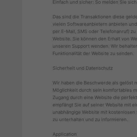
Einfach und sicher: So melden Sie sic
Das sind die Transaktionen diese gelde
vielen Softwareanbietern anbieten und 
per E-Mail, SMS oder Telefonanruf) z
Website. Sie können den Erhalt von W
unseren Support wenden. Wir behalten 
Funktionalität der Website zu senden.
Sicherheit und Datenschutz
Wir haben die Beschwerde als gelöst ma
Möglichkeit durch sein komfortables m
Zugang durch eine Website die perfekt 
empfängt Sie auf seiner Website mit ei
unabhängige Website mit kostenlosen 
zu unterhalten und zu informieren.
Application