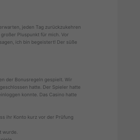
 erwarten, jeden Tag zurückzukehren
 großer Pluspunkt für mich. Vor
agen, ich bin begeistert! Der süße
en der Bonusregeln gespielt. Wir
bgeschlossen hatte. Der Spieler hatte
 einloggen konnte. Das Casino hatte
ss ihr Konto kurz vor der Prüfung
t wurde.
piele.