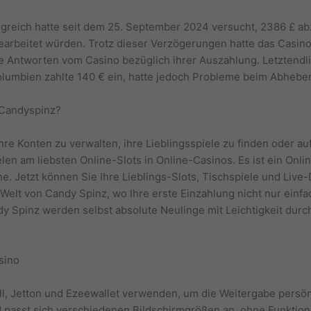
igreich hatte seit dem 25. September 2024 versucht, 2386 £ a
earbeitet würden. Trotz dieser Verzögerungen hatte das Casino
ge Antworten vom Casino bezüglich ihrer Auszahlung. Letztendl
Kolumbien zahlte 140 € ein, hatte jedoch Probleme beim Abhebe
 Candyspinz?
hre Konten zu verwalten, ihre Lieblingsspiele zu finden oder a
en am liebsten Online-Slots in Online-Casinos. Es ist ein Onl
. Jetzt können Sie Ihre Lieblings-Slots, Tischspiele und Live-
Welt von Candy Spinz, wo Ihre erste Einzahlung nicht nur einfa
y Spinz werden selbst absolute Neulinge mit Leichtigkeit durch
sino
rill, Jettоn und Ezeewallet verwenden, um die Weitergabe persö
d passt sich verschiedenen Bildschirmgrößen an, ohne Funktio