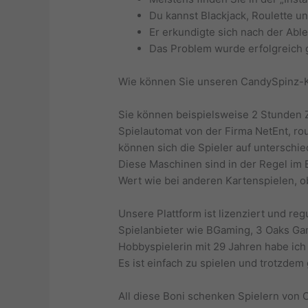
Du kannst Blackjack, Roulette u
Er erkundigte sich nach der Able
Das Problem wurde erfolgreich 
Wie können Sie unseren CandySpinz-K
Sie können beispielsweise 2 Stunden Z
Spielautomat von der Firma NetEnt, ro
können sich die Spieler auf unterschie
Diese Maschinen sind in der Regel im 
Wert wie bei anderen Kartenspielen, o
Unsere Plattform ist lizenziert und reg
Spielanbieter wie BGaming, 3 Oaks Gami
Hobbyspielerin mit 29 Jahren habe ich 
Es ist einfach zu spielen und trotzdem
All diese Boni schenken Spielern von