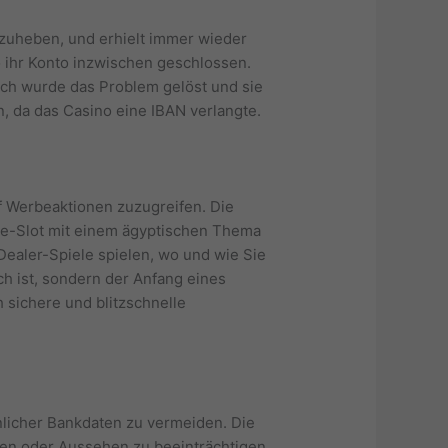
bzuheben, und erhielt immer wieder
 ihr Konto inzwischen geschlossen.
ich wurde das Problem gelöst und sie
n, da das Casino eine IBAN verlangte.
uf Werbeaktionen zuzugreifen. Die
ine-Slot mit einem ägyptischen Thema
Dealer-Spiele spielen, wo und wie Sie
ch ist, sondern der Anfang eines
 sichere und blitzschnelle
nlicher Bankdaten zu vermeiden. Die
nen oder Aussehen zu beeinträchtigen.