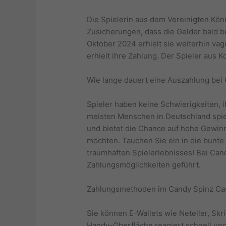
Die Spielerin aus dem Vereinigten Kön
Zusicherungen, dass die Gelder bald b
Oktober 2024 erhielt sie weiterhin va
erhielt ihre Zahlung. Der Spieler aus 
Wie lange dauert eine Auszahlung bei
Spieler haben keine Schwierigkeiten, i
meisten Menschen in Deutschland spiel
und bietet die Chance auf hohe Gewinne
möchten. Tauchen Sie ein in die bunte 
traumhaften Spielerlebnisses! Bei Cand
Zahlungsmöglichkeiten geführt.
Zahlungsmethoden im Candy Spinz Ca
Sie können E-Wallets wie Neteller, Sk
Handy-Oberfläche reagiert schnell un