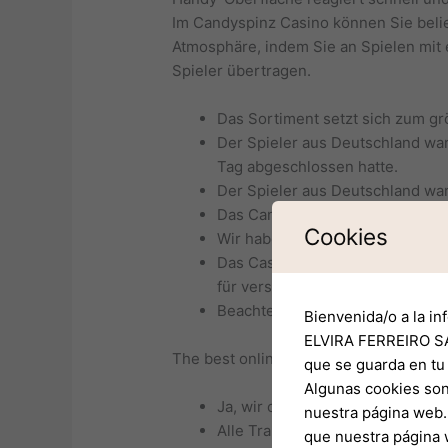
Im Candyspinz Casino können Sie belie
Atmosphäre, indem Sie an Spielen mit e
Spieler übertragen.
Das Sortiment setzt sich zum gr
Der Spieler aus Deutschland war
Tag abgeschlossen hatte.
Der Spieler aus Deutschland wa
Das CandySpinz Casino ist ideal 
Cookies
Wir haben die Beschwerde in uns
Das Casino bietet einen umfangr
für verschiedene Spielertypen m
Beachten Sie, dass jede der au
Bienvenida/o a la in
ELVIRA FERREIRO SA
The best online casino
que se guarda en tu
Algunas cookies son
Ja, wir operieren unter einer gül
nuestra página web. 
Alle Transaktionen werden über 
que nuestra página 