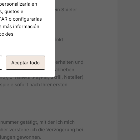
personalizarla en
 50 % liegen, darf sich ein Spieler
s, gustos e
TAR o configurarlas
tieren.
s más información,
auen.
cookies
em Verfahren uneingeschränkt
Möglichkeit, Gewinne zu erhalten und
Aceptar todo
Sie irgendwelche Gewinne abheben
, E-Wallets (PayPal, Skrill, Neteller)
piele sofort nach Ihrer ersten
nummer getätigt, mit der ich mich
aher verstehe ich die Verzögerung bei
ahlungen gewonnen.