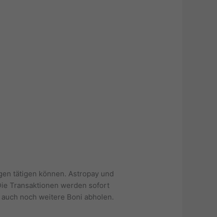
gen tätigen können. Astropay und
Die Transaktionen werden sofort
auch noch weitere Boni abholen.