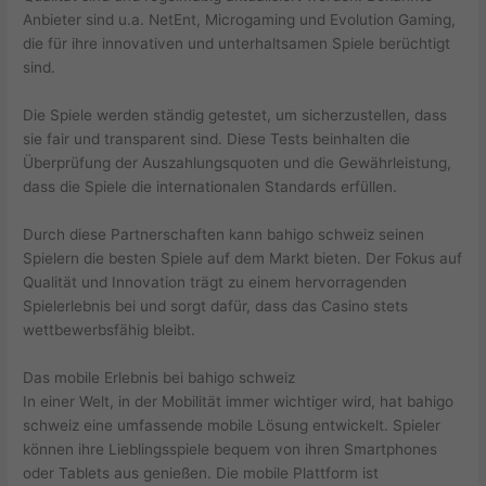
Anbieter sind u.a. NetEnt, Microgaming und Evolution Gaming,
die für ihre innovativen und unterhaltsamen Spiele berüchtigt
sind.
Die Spiele werden ständig getestet, um sicherzustellen, dass
sie fair und transparent sind. Diese Tests beinhalten die
Überprüfung der Auszahlungsquoten und die Gewährleistung,
dass die Spiele die internationalen Standards erfüllen.
Durch diese Partnerschaften kann bahigo schweiz seinen
Spielern die besten Spiele auf dem Markt bieten. Der Fokus auf
Qualität und Innovation trägt zu einem hervorragenden
Spielerlebnis bei und sorgt dafür, dass das Casino stets
wettbewerbsfähig bleibt.
Das mobile Erlebnis bei bahigo schweiz
In einer Welt, in der Mobilität immer wichtiger wird, hat bahigo
schweiz eine umfassende mobile Lösung entwickelt. Spieler
können ihre Lieblingsspiele bequem von ihren Smartphones
oder Tablets aus genießen. Die mobile Plattform ist