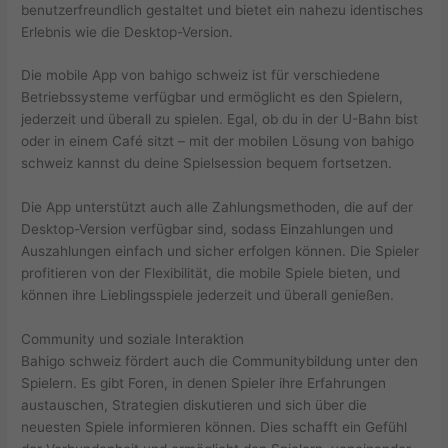
benutzerfreundlich gestaltet und bietet ein nahezu identisches
Erlebnis wie die Desktop-Version.
Die mobile App von bahigo schweiz ist für verschiedene
Betriebssysteme verfügbar und ermöglicht es den Spielern,
jederzeit und überall zu spielen. Egal, ob du in der U-Bahn bist
oder in einem Café sitzt – mit der mobilen Lösung von bahigo
schweiz kannst du deine Spielsession bequem fortsetzen.
Die App unterstützt auch alle Zahlungsmethoden, die auf der
Desktop-Version verfügbar sind, sodass Einzahlungen und
Auszahlungen einfach und sicher erfolgen können. Die Spieler
profitieren von der Flexibilität, die mobile Spiele bieten, und
können ihre Lieblingsspiele jederzeit und überall genießen.
Community und soziale Interaktion
Bahigo schweiz fördert auch die Communitybildung unter den
Spielern. Es gibt Foren, in denen Spieler ihre Erfahrungen
austauschen, Strategien diskutieren und sich über die
neuesten Spiele informieren können. Dies schafft ein Gefühl