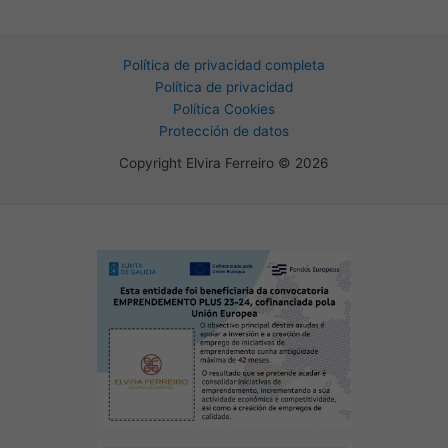
Política de privacidad completa
Política de privacidad
Política Cookies
Protección de datos
Copyright Elvira Ferreiro © 2026