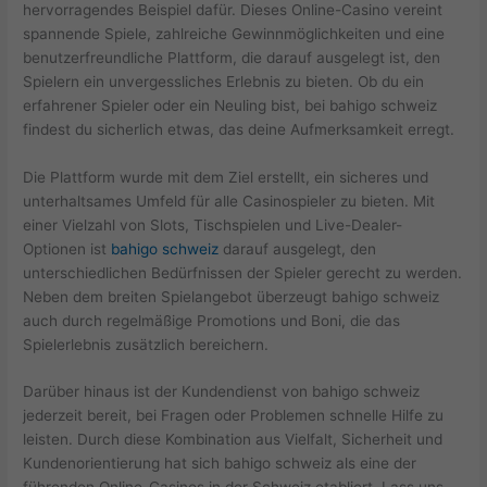
hervorragendes Beispiel dafür. Dieses Online-Casino vereint
spannende Spiele, zahlreiche Gewinnmöglichkeiten und eine
benutzerfreundliche Plattform, die darauf ausgelegt ist, den
Spielern ein unvergessliches Erlebnis zu bieten. Ob du ein
erfahrener Spieler oder ein Neuling bist, bei bahigo schweiz
findest du sicherlich etwas, das deine Aufmerksamkeit erregt.
Die Plattform wurde mit dem Ziel erstellt, ein sicheres und
unterhaltsames Umfeld für alle Casinospieler zu bieten. Mit
einer Vielzahl von Slots, Tischspielen und Live-Dealer-
Optionen ist
bahigo schweiz
darauf ausgelegt, den
unterschiedlichen Bedürfnissen der Spieler gerecht zu werden.
Neben dem breiten Spielangebot überzeugt bahigo schweiz
auch durch regelmäßige Promotions und Boni, die das
Spielerlebnis zusätzlich bereichern.
Darüber hinaus ist der Kundendienst von bahigo schweiz
jederzeit bereit, bei Fragen oder Problemen schnelle Hilfe zu
leisten. Durch diese Kombination aus Vielfalt, Sicherheit und
Kundenorientierung hat sich bahigo schweiz als eine der