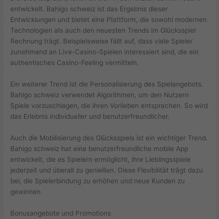
entwickelt. Bahigo schweiz ist das Ergebnis dieser
Entwicklungen und bietet eine Plattform, die sowohl modernen
Technologien als auch den neuesten Trends im Glücksspiel
Rechnung trägt. Beispielsweise fällt auf, dass viele Spieler
zunehmend an Live-Casino-Spielen interessiert sind, die ein
authentisches Casino-Feeling vermitteln.
Ein weiterer Trend ist die Personalisierung des Spielangebots.
Bahigo schweiz verwendet Algorithmen, um den Nutzern
Spiele vorzuschlagen, die ihren Vorlieben entsprechen. So wird
das Erlebnis individueller und benutzerfreundlicher.
Auch die Mobilisierung des Glücksspiels ist ein wichtiger Trend.
Bahigo schweiz hat eine benutzerfreundliche mobile App
entwickelt, die es Spielern ermöglicht, ihre Lieblingsspiele
jederzeit und überall zu genießen. Diese Flexibilität trägt dazu
bei, die Spielerbindung zu erhöhen und neue Kunden zu
gewinnen.
Bonusangebote und Promotions