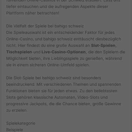
führenden Online-Casinos in der Schweiz etabliert. Lass uns
tiefer eintauchen und die aufregenden Aspekte dieser
Plattform näher betrachten!
Die Vielfalt der Spiele bei bahigo schweiz
Die Spieleauswahl ist ein entscheidender Faktor für jedes
Online-Casino, und bahigo schweiz enttäuscht diesbezüglich
nicht. Hier findest du eine große Auswahl an
Slot-Spielen
,
Tischspielen
und
Live-Casino-Optionen
, die den Spielern die
Möglichkeit bieten, ihre Lieblingsspiele zu genießen, während
sie in einem sicheren Online-Umfeld spielen.
Die Slot-Spiele bei bahigo schweiz sind besonders
beeindruckend. Mit verschiedenen Themen und spannenden
Funktionen bieten sie für jeden etwas. Zu den beliebtesten
Slots gehören klassische Automaten, Video-Slots und
progressive Jackpots, die die Chance bieten, große Gewinne
zu erzielen.
Spielekategorie
Beispiele