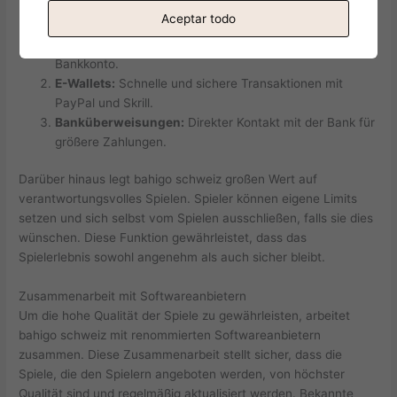
herausragendes Spielerlebnis.
Aceptar todo
Kreditkarten:
Müheloses Einzahlen direkt von deinem
Bankkonto.
E-Wallets:
Schnelle und sichere Transaktionen mit
PayPal und Skrill.
Banküberweisungen:
Direkter Kontakt mit der Bank für
größere Zahlungen.
Darüber hinaus legt bahigo schweiz großen Wert auf
verantwortungsvolles Spielen. Spieler können eigene Limits
setzen und sich selbst vom Spielen ausschließen, falls sie dies
wünschen. Diese Funktion gewährleistet, dass das
Spielerlebnis sowohl angenehm als auch sicher bleibt.
Zusammenarbeit mit Softwareanbietern
Um die hohe Qualität der Spiele zu gewährleisten, arbeitet
bahigo schweiz mit renommierten Softwareanbietern
zusammen. Diese Zusammenarbeit stellt sicher, dass die
Spiele, die den Spielern angeboten werden, von höchster
Qualität sind und regelmäßig aktualisiert werden. Bekannte