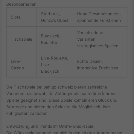
Besonderheiten
Starburst,
Hohe Gewinnchancen,
Slots
Gonzo’s Quest
spannende Funktionen
Verschiedene
Blackjack,
Tischspiele
Varianten,
Roulette
strategisches Spielen
Live-Roulette,
Live-
Echte Dealer,
Live-
Casino
interaktive Erlebnisse
Blackjack
Die Tischspiele bei bahigo schweiz bieten zahlreiche
Varianten, die sowohl für Anfänger als auch für erfahrene
Spieler geeignet sind. Diese Spiele kombinieren Glück und
Strategie und bieten den Spielern die Möglichkeit, ihre
Fähigkeiten zu testen.
Entwicklung und Trends im Online-Glücksspiel
Die Glücksspielbranche hat sich in den letzten Jahren rasant