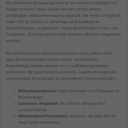
Ein attraktives Bonusprogramm ist ein weiteres Highlight von
bahigo schweiz. Neue Spieler werden oft mit einem
großzügigen Willkommensbonus begrüßt, der ihnen ermöglicht,
mehr Zeit im Casino zu verbringen und zusätzliche
Gewinnchancen zu genießen. Diese Boni können in Form von
Freispielen, Einzahlungsboni oder anderen Aktionen angeboten
werden.
Ein kontinuierliches Belohnungssystem sorgt zudem dafür,
dass Bestandskunden immer wieder zurückkehren.
Regelmäßige Spieler können von Loyalitätsprogrammen
profitieren, die zusätzliche Gutscheine, Cashback-Angebote
und exklusive Einladungen zu besonderen Events umfassen.
Willkommensbonus:
Extra Guthaben und Freispiele für
Neueinsteiger.
Cashback-Angebote:
Ein Teil der Verluste wird
zurückerstattet.
Wöchentliche Promotions:
Aktionen, die jede Woche
neue Spiele beinhalten.