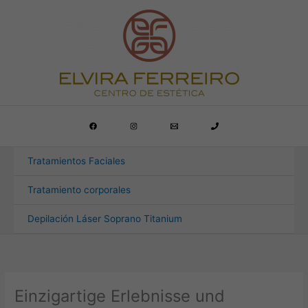
Ir
al
contenido
Tratamientos Faciales
Tratamiento corporales
Depilación Láser Soprano Titanium
Einzigartige Erlebnisse und