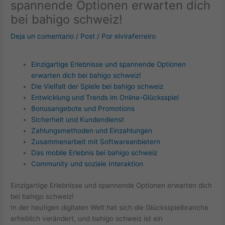
spannende Optionen erwarten dich
bei bahigo schweiz!
Deja un comentario
/
Post
/ Por
elviraferreiro
Einzigartige Erlebnisse und spannende Optionen
erwarten dich bei bahigo schweiz!
Die Vielfalt der Spiele bei bahigo schweiz
Entwicklung und Trends im Online-Glücksspiel
Bonusangebote und Promotions
Sicherheit und Kundendienst
Zahlungsmethoden und Einzahlungen
Zusammenarbeit mit Softwareanbietern
Das mobile Erlebnis bei bahigo schweiz
Community und soziale Interaktion
Einzigartige Erlebnisse und spannende Optionen erwarten dich
bei bahigo schweiz!
In der heutigen digitalen Welt hat sich die Glücksspielbranche
erheblich verändert, und bahigo schweiz ist ein