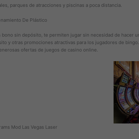
es, parques de atracciones y piscinas a poca distancia.
namiento De Plástico
 bono sin depósito, te permiten jugar sin necesidad de hacer u
to y otras promociones atractivas para los jugadores de bingo
nerosas ofertas de juegos de casino online.
Grams Mod Las Vegas Laser