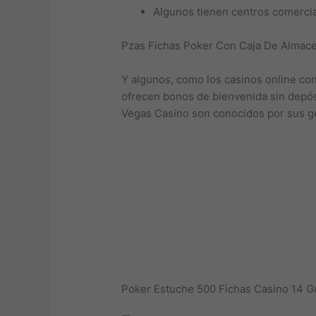
Algunos tienen centros comercial
Pzas Fichas Poker Con Caja De Almace
Y algunos, como los casinos online con
ofrecen bonos de bienvenida sin depósi
Vegas Casino son conocidos por sus ge
Poker Estuche 500 Fichas Casino 14 