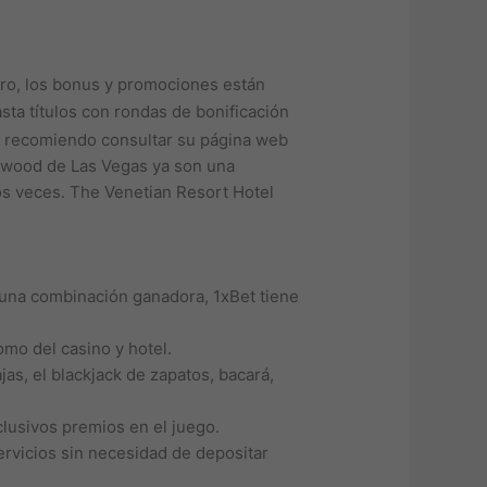
iro, los bonus y promociones están
ta títulos con rondas de bonificación
 te recomiendo consultar su página web
lywood de Las Vegas ya son una
os veces. The Venetian Resort Hotel
e una combinación ganadora, 1xBet tiene
mo del casino y hotel.
as, el blackjack de zapatos, bacará,
clusivos premios en el juego.
ervicios sin necesidad de depositar