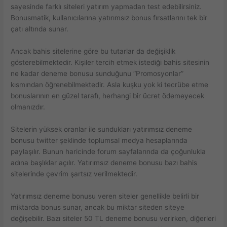
sayesinde farklı siteleri yatırım yapmadan test edebilirsiniz.
Bonusmatik, kullanıcılarına yatırımsız bonus fırsatlarını tek bir
çatı altında sunar.
Ancak bahis sitelerine göre bu tutarlar da değişiklik
gösterebilmektedir. Kişiler tercih etmek istediği bahis sitesinin
ne kadar deneme bonusu sunduğunu “Promosyonlar”
kısmından öğrenebilmektedir. Asla kuşku yok ki tecrübe etme
bonuslarının en güzel tarafı, herhangi bir ücret ödemeyecek
olmanızdır.
Sitelerin yüksek oranlar ile sundukları yatırımsız deneme
bonusu twitter şeklinde toplumsal medya hesaplarında
paylaşılır. Bunun haricinde forum sayfalarında da çoğunlukla
adına başlıklar açılır. Yatırımsız deneme bonusu bazı bahis
sitelerinde çevrim şartsız verilmektedir.
Yatırımsız deneme bonusu veren siteler genellikle belirli bir
miktarda bonus sunar, ancak bu miktar siteden siteye
değişebilir. Bazı siteler 50 TL deneme bonusu verirken, diğerleri