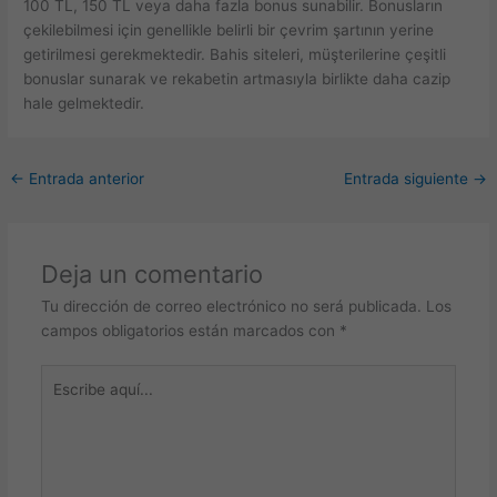
100 TL, 150 TL veya daha fazla bonus sunabilir. Bonusların
çekilebilmesi için genellikle belirli bir çevrim şartının yerine
getirilmesi gerekmektedir. Bahis siteleri, müşterilerine çeşitli
bonuslar sunarak ve rekabetin artmasıyla birlikte daha cazip
hale gelmektedir.
←
Entrada anterior
Entrada siguiente
→
Deja un comentario
Tu dirección de correo electrónico no será publicada.
Los
campos obligatorios están marcados con
*
Escribe
aquí...