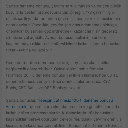
Şartsız deneme bonusu, çevrim şartı olmayan ya da çok düşük
koşullarla verilen promosyonlardır. Örneğin; “x3 çevrim” gibi
düşük şartlı ya da tamamen çevrimsiz bonuslar kullanıcılar için
daha caziptir. Öncelikle, çevrim şartlarını atlamamak oldukça
önemlidir; bu şartları göz ardı etmek, kazançlarınızın geçersiz
olmasına yol açabilir. Ayrıca, bonusun kullanım süresini
kaçırmamaya dikkat edin; süresi içinde kullanılmayan bonuslar
fırsat kaybına yol açabilir.
Gene de tecrübe etme bonusları için ayrılmış olan limitler
değişkenlik gösterebiliyor. Öyleki ki kimi bahis firmaları
tarafınca 20 TL deneme bonusu verilirken kimisi içinde 50 TL
deneme bonusu veriliyor. Bazı örnek siteler arasında XYZ
Bahis, ABC Bahis ve DEF Bahis yer alabilir.
Şartsız bonuslar,
freespin yatırımsız 100 tl deneme bonusu
veren siteler
çevrim şartı olmadan verilen ve genellikle anında
kullanılabilen promosyonlardır. Kullanıcılar bu tür bonuslarla
kazandıkları parayı doğrudan çekebilirler, düşük çevrim oranıyla
kısa sürede kazanca çevirebilirler. Bonusmatik Deneme Bonusu