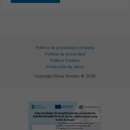
Política de privacidad completa
Política de privacidad
Política Cookies
Protección de datos
Copyright Elvira Ferreiro © 2026