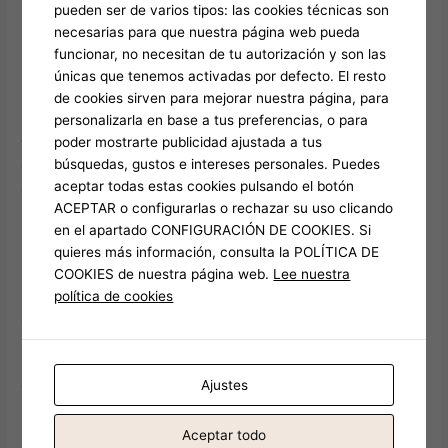
pueden ser de varios tipos: las cookies técnicas son
Cashback:
En återbetalning av en del av förlusterna
necesarias para que nuestra página web pueda
efter en viss spelperiod.
funcionar, no necesitan de tu autorización y son las
Lojalitetsprogram:
Belöningar för återkommande
únicas que tenemos activadas por defecto. El resto
spelare med exklusiva förmåner.
de cookies sirven para mejorar nuestra página, para
personalizarla en base a tus preferencias, o para
Genom att utnyttja dessa bonusar kan spelarna få mer värde
poder mostrarte publicidad ajustada a tus
för sina insättningar och förlänga sin spelupplevelse. Det är
búsquedas, gustos e intereses personales. Puedes
dock viktigt att läsa igenom villkoren för varje erbjudande så
aceptar todas estas cookies pulsando el botón
att spelarna kan förstå omsättningskraven och andra regler
ACEPTAR o configurarlas o rechazar su uso clicando
som gäller för bonusarna.
en el apartado CONFIGURACIÓN DE COOKIES. Si
quieres más información, consulta la POLÍTICA DE
Säkerhet och ansvarsfullt spelande
COOKIES de nuestra página web.
Lee nuestra
I dagens digitala spelvärld är säkerhet av yttersta vikt, och
política de cookies
55bet casino
prioriterar sina spelares trygghet. Genom att
använda den senaste krypteringstekniken skyddas spelarnas
personliga och finansiella information. Dessutom är casinot
licensierat och reglerat av behöriga myndigheter, vilket
Ajustes
garanterar en rättvis och transparent spelmiljö.
Utöver säkerheten är ansvarsfullt spelande en grundpelare för
Aceptar todo