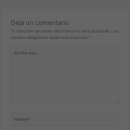
Deja un comentario
Tu dirección de correo electrónico no será publicada.
Los
campos obligatorios están marcados con
*
Escribe
aquí...
Nombre*