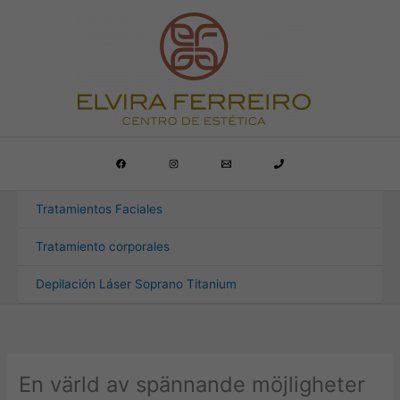
Ir
al
contenido
Tratamientos Faciales
Tratamiento corporales
Depilación Láser Soprano Titanium
En värld av spännande möjligheter