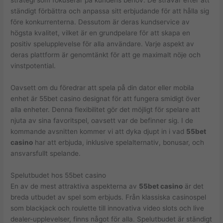
strategi som fokuserar på kundens behov. De strävar efter att
ständigt förbättra och anpassa sitt erbjudande för att hålla sig
före konkurrenterna. Dessutom är deras kundservice av
högsta kvalitet, vilket är en grundpelare för att skapa en
positiv spelupplevelse för alla användare. Varje aspekt av
deras plattform är genomtänkt för att ge maximalt nöje och
vinstpotential.
Oavsett om du föredrar att spela på din dator eller mobila
enhet är 55bet casino designat för att fungera smidigt över
alla enheter. Denna flexibilitet gör det möjligt för spelare att
njuta av sina favoritspel, oavsett var de befinner sig. I de
kommande avsnitten kommer vi att dyka djupt in i vad
55bet
casino
har att erbjuda, inklusive spelalternativ, bonusar, och
ansvarsfullt spelande.
Spelutbudet hos 55bet casino
En av de mest attraktiva aspekterna av
55bet casino
är det
breda utbudet av spel som erbjuds. Från klassiska casinospel
som blackjack och roulette till innovativa video slots och live
dealer-upplevelser, finns något för alla. Spelutbudet är ständigt