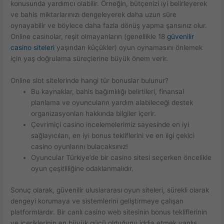
konusunda yardımcı olabilir. Örneğin, bütçenizi iyi belirleyerek
ve bahis miktarlarınızı dengeleyerek daha uzun süre
oynayabilir ve böylece daha fazla dönüş yapma şansınız olur.
Online casinolar, reşit olmayanların (genellikle 18
güvenilir
casino siteleri
yaşından küçükler) oyun oynamasını önlemek
için yaş doğrulama süreçlerine büyük önem verir.
Online slot sitelerinde hangi tür bonuslar bulunur?
Bu kaynaklar, bahis bağımlılığı belirtileri, finansal
planlama ve oyuncuların yardım alabileceği destek
organizasyonları hakkında bilgiler içerir.
Çevrimiçi casino incelemelerimiz sayesinde en iyi
sağlayıcıları, en iyi bonus tekliflerini ve en ilgi çekici
casino oyunlarını bulacaksınız!
Oyuncular Türkiye’de bir casino sitesi seçerken öncelikle
oyun çeşitliliğine odaklanmalıdır.
Sonuç olarak, güvenilir uluslararası oyun siteleri, sürekli olarak
dengeyi korumaya ve sistemlerini geliştirmeye çalışan
platformlardır. Bir canlı casino web sitesinin bonus tekliflerinin
ve içeriklerinin en büyük gücü olduğunu iddia etmek yanlış