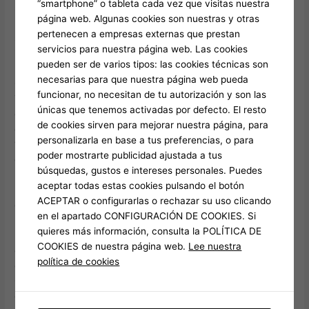
“smartphone” o tableta cada vez que visitas nuestra
sağlamak isteyen oyuncular bulunmasından dolayı
página web. Algunas cookies son nuestras y otras
kaynaklanmaktadır. Casino bonusu veren siteler, bahis
pertenecen a empresas externas que prestan
severleri kendi firmalarında oynatabilmek için yoğun rekabet
servicios para nuestra página web. Las cookies
içindedirler.
pueden ser de varios tipos: las cookies técnicas son
necesarias para que nuestra página web pueda
Güvenilir Casino Sitelerinde Hangi Oyunlar Bulunur?
funcionar, no necesitan de tu autorización y son las
Tanınmış casino sağlayıcıları ile işbirliği yapan siteler, kalite
únicas que tenemos activadas por defecto. El resto
güvencesi ve heyecan verici deneyimler sunar. Çevrimiçi slot
de cookies sirven para mejorar nuestra página, para
oyunları oynamadan önce ‘çevrim’, ‘payline’ (ödeme hattı),
personalizarla en base a tus preferencias, o para
‘wild’ (joker), ‘scatter’, ‘bonus turu’, ‘free spin’ (ücretsiz dönüş)
poder mostrarte publicidad ajustada a tus
gibi temel terimleri öğrenmek önemlidir. Slot sitelerindeki
búsquedas, gustos e intereses personales. Puedes
popüler oyunlar hem eğlenceli hem de potansiyel olarak
aceptar todas estas cookies pulsando el botón
kazançlıdır. Bu oyunların her biri, benzersiz temaları ve
ACEPTAR o configurarlas o rechazar su uso clicando
özellikleri ile şansınızı denemeniz için harika fırsatlar sunar.
en el apartado CONFIGURACIÓN DE COOKIES. Si
quieres más información, consulta la POLÍTICA DE
Bu davetkar ve etkileyici teklifler, oyuncuların oyun
COOKIES de nuestra página web.
Lee nuestra
deneyimlerini daha da eğlenceli ve heyecanlı hale getirirken,
política de cookies
online casinoların popülaritesini ve başarısını artırmaktadır.
Online casinolar, oyuncularının sadakatini ödüllendiren ve onları
daha fazla oynamaya teşvik eden sadakat programları sunar.