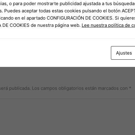
ias, o para poder mostrarte publicidad ajustada a tus búsqueda
s. Puedes aceptar todas estas cookies pulsando el botón ACEP
clicando en el apartado CONFIGURACIÓN DE COOKIES. Si quiere
CA DE COOKIES de nuestra página web.
Lee nuestra política de 
Ajustes
será publicada.
Los campos obligatorios están marcados con
*