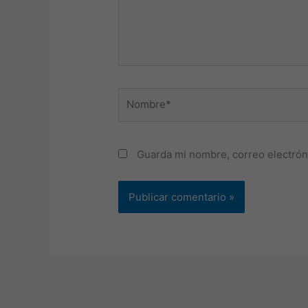
Nombre*
Guarda mi nombre, correo electrón