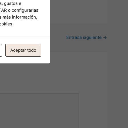
s, gustos e
TAR o configurarlas
s más información,
cookies
Entrada siguiente
→
Aceptar todo