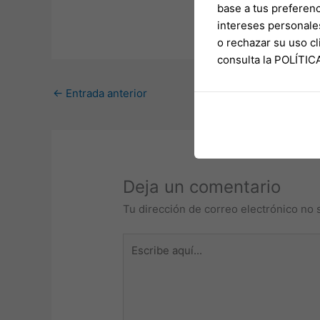
base a tus preferenc
intereses personale
o rechazar su uso 
consulta la POLÍTI
←
Entrada anterior
Deja un comentario
Tu dirección de correo electrónico no 
Escribe
aquí...