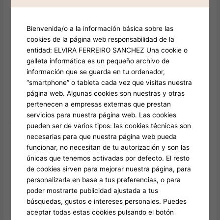
przedsiębiorstwa.
Czy Niektóre Zabawy Są Więcej Dochodowe Niż Inne?
Bienvenida/o a la información básica sobre las
Procesem wydaje się być oprogramowanie internetowe, które
cookies de la página web responsabilidad de la
pomaga graczom zrozumieć wszelkie zawiłości związane
entidad: ELVIRA FERREIRO SANCHEZ Una cookie o
spośród grą. Oczywiście, pomimo owego, że aplikacja owocuje
galleta informática es un pequeño archivo de
podejmować decyzje, to wciąż warto poczytać o tymże w jaki
información que se guarda en tu ordenador,
sposób grać w blackjacka, a zrobić jest to możesz poniżej. Na
“smartphone” o tableta cada vez que visitas nuestra
Rzecz osób ceniących mobilność, dostępna wydaje się być
página web. Algunas cookies son nuestras y otras
również Energy Casino zastosowanie. Program mobilna
pertenecen a empresas externas que prestan
umożliwia korzystanie wraz z kasyna na smartfonie czy
servicios para nuestra página web. Las cookies
tablecie, jakie możliwości powoduje, że można grać faktycznie
pueden ser de varios tipos: las cookies técnicas son
z każdego obszaru.
necesarias para que nuestra página web pueda
funcionar, no necesitan de tu autorización y son las
Współpraca wraz z najkorzystniejszymi twórcami gier
únicas que tenemos activadas por defecto. El resto
zaowocowała doskonałej jakości katalogiem, który
de cookies sirven para mejorar nuestra página, para
gwarantuje rozrywkę na długie pory.
personalizarla en base a tus preferencias, o para
Nowi fani mogą skorzystać wraz z bonusu powitalnego,
poder mostrarte publicidad ajustada a tus
który często mieści darmowe spiny na wybranych
búsquedas, gustos e intereses personales. Puedes
slotach oraz bonusy na wpłaty.
aceptar todas estas cookies pulsando el botón