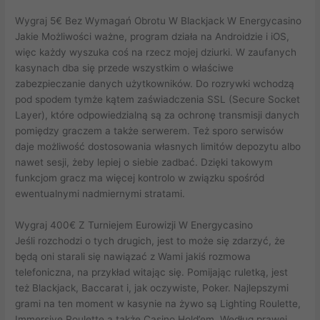
Wygraj 5€ Bez Wymagań Obrotu W Blackjack W Energycasino
Jakie Możliwości ważne, program działa na Androidzie i iOS,
więc każdy wyszuka coś na rzecz mojej dziurki. W zaufanych
kasynach dba się przede wszystkim o właściwe
zabezpieczanie danych użytkowników. Do rozrywki wchodzą
pod spodem tymże kątem zaświadczenia SSL (Secure Socket
Layer), które odpowiedzialną są za ochronę transmisji danych
pomiędzy graczem a także serwerem. Też sporo serwisów
daje możliwość dostosowania własnych limitów depozytu albo
nawet sesji, żeby lepiej o siebie zadbać. Dzięki takowym
funkcjom gracz ma więcej kontrolo w związku spośród
ewentualnymi nadmiernymi stratami.
Wygraj 400€ Z Turniejem Eurowizji W Energycasino
Jeśli rozchodzi o tych drugich, jest to może się zdarzyć, że
będą oni starali się nawiązać z Wami jakiś rozmowa
telefoniczna, na przykład witając się. Pomijając ruletką, jest
też Blackjack, Baccarat i, jak oczywiste, Poker. Najlepszymi
grami na ten moment w kasynie na żywo są Lighting Roulette,
Immersive Roulette a także Casino Hold’em. Według prawej