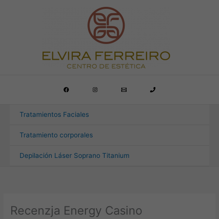
Ir
al
contenido
Tratamientos Faciales
Tratamiento corporales
Depilación Láser Soprano Titanium
Recenzja Energy Casino