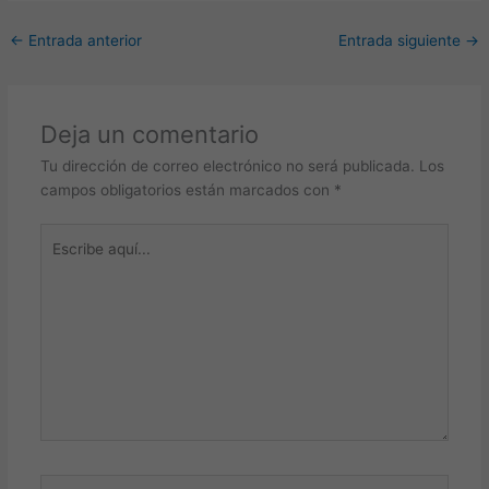
←
Entrada anterior
Entrada siguiente
→
Deja un comentario
Tu dirección de correo electrónico no será publicada.
Los
campos obligatorios están marcados con
*
Escribe
aquí...
Nombre*