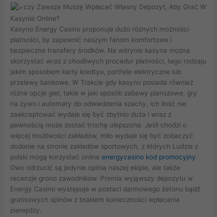
czy Zawsze Muszę Wpłacać Własny Depozyt, Aby Grać W
Kasynie Online?
Kasyno Energy Casino proponuje dużo różnych możności
płatności, by zapewnić naszym fanom komfortowe i
bezpieczne transfery środków. Na witrynie kasyna można
skorzystać wraz z chodliwych procedur płatności, tego rodzaju
jakim sposobem karty kredtyu, portfele elektryczne lub
przelewy bankowe. W Trakcie gdy kasyno posiada również
różne opcje gier, takie w jaki sposób zabawy planszowe, gry
na żywo i automaty do odwiedzenia szachy, ich ilość nie
zaakceptować wydaje się być zbytnio duża i wraz z
pewnością może zostać trochę ulepszona. Jeśli chodzi o
więcej możliwości zakładów, miło wydaje się być zobaczyć
dodanie na stronie zakładów sportowych, z których Ludzie z
polski mogą korzystać online
energycasino kod promocyjny
.
Owo odrzucić są jedynie opinia naszej ekipie, ale także
recenzje grono zawodników. Premia wyjąwszy depozytu w
Energy Casino występuje w postaci darmowego żetonu bądź
gratisowych spinów z brakiem konieczności wpłacania
pieniędzy.