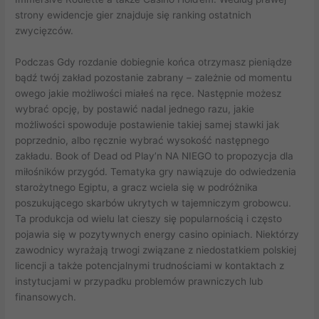
strony ewidencje gier znajduje się ranking ostatnich
zwycięzców.
Podczas Gdy rozdanie dobiegnie końca otrzymasz pieniądze
bądź twój zakład pozostanie zabrany – zależnie od momentu
owego jakie możliwości miałeś na ręce. Następnie możesz
wybrać opcję, by postawić nadal jednego razu, jakie
możliwości spowoduje postawienie takiej samej stawki jak
poprzednio, albo ręcznie wybrać wysokość następnego
zakładu. Book of Dead od Play’n NA NIEGO to propozycja dla
miłośników przygód. Tematyka gry nawiązuje do odwiedzenia
starożytnego Egiptu, a gracz wciela się w podróżnika
poszukującego skarbów ukrytych w tajemniczym grobowcu.
Ta produkcja od wielu lat cieszy się popularnością i często
pojawia się w pozytywnych energy casino opiniach. Niektórzy
zawodnicy wyrażają trwogi związane z niedostatkiem polskiej
licencji a także potencjalnymi trudnościami w kontaktach z
instytucjami w przypadku problemów prawniczych lub
finansowych.