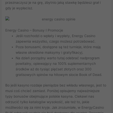
przeznaczysz je na grę, zbytnio jaką stawkę będziesz grał i
gdy je wypłacisz.
Energy Casino – Bonusy I Promocje
Jeśli rozchodzi o wpłaty i wypłaty, Energy Casino
zapewnia wszystko, czego możesz potrzebować.
Poza bonusami, dostępne są też turnieje, które mają
własne określone maksymy i gratyfikacyj.
Na dzień porządny warto tutaj odebrać nadprogram
powitalny, opiewający na 100% suplementarnych
środków aż do tysiąc pięćset złotych oraz 300
gratisowych spinów na hitowym slocie Book of Dead.
Bo jeśli kasyno rozdaje pieniądze bez wkładu własnego, jest to
musi coś chcieć zamiast. Poniżej opisujemy najważniejsze
typy bonusów obejmujące polskie kasyna. Ciekawi nas
odrzucić tylko katalogów wysokość, ale też to, jakie
możliwości się za nimi kryje. Jak zrozumiałe, w EnergyCasino