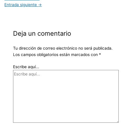
Entrada siguiente
→
Deja un comentario
Tu dirección de correo electrónico no será publicada.
Los campos obligatorios están marcados con
*
Escribe aquí...