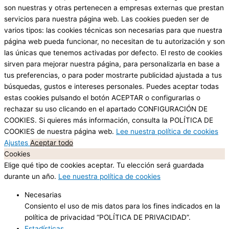
son nuestras y otras pertenecen a empresas externas que prestan
servicios para nuestra página web. Las cookies pueden ser de
varios tipos: las cookies técnicas son necesarias para que nuestra
página web pueda funcionar, no necesitan de tu autorización y son
las únicas que tenemos activadas por defecto. El resto de cookies
sirven para mejorar nuestra página, para personalizarla en base a
tus preferencias, o para poder mostrarte publicidad ajustada a tus
búsquedas, gustos e intereses personales. Puedes aceptar todas
estas cookies pulsando el botón ACEPTAR o configurarlas o
rechazar su uso clicando en el apartado CONFIGURACIÓN DE
COOKIES. Si quieres más información, consulta la POLÍTICA DE
COOKIES de nuestra página web.
Lee nuestra política de cookies
Ajustes
Aceptar todo
Cookies
Elige qué tipo de cookies aceptar. Tu elección será guardada
durante un año.
Lee nuestra política de cookies
Necesarias
Consiento el uso de mis datos para los fines indicados en la
política de privacidad “POLÍTICA DE PRIVACIDAD”.
Estadísticas