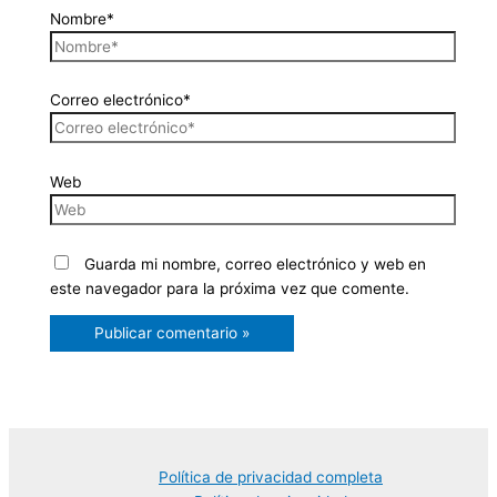
Nombre*
Correo electrónico*
Web
Guarda mi nombre, correo electrónico y web en
este navegador para la próxima vez que comente.
Política de privacidad completa