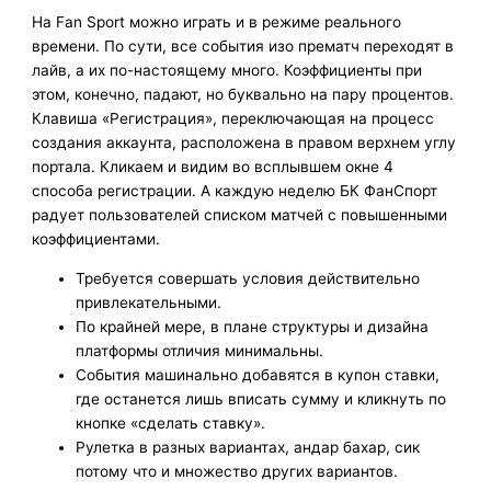
На Fan Sport можно играть и в режиме реального
времени. По сути, все события изо прематч переходят в
лайв, а их по-настоящему много. Коэффициенты при
этом, конечно, падают, но буквально на пару процентов.
Клавиша «Регистрация», переключающая на процесс
создания аккаунта, расположена в правом верхнем углу
портала. Кликаем и видим во всплывшем окне 4
способа регистрации. А каждую неделю БК ФанСпорт
радует пользователей списком матчей с повышенными
коэффициентами.
Требуется совершать условия действительно
привлекательными.
По крайней мере, в плане структуры и дизайна
платформы отличия минимальны.
События машинально добавятся в купон ставки,
где останется лишь вписать сумму и кликнуть по
кнопке «сделать ставку».
Рулетка в разных вариантах, андар бахар, сик
потому что и множество других вариантов.