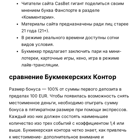
Читатели сайта CasBet гигант поделиться своим
мнением буква Фанспорте в разделе
«Комментарии».
Материалы сайта предназначены ради лиц старее
21 года (21+).
В режиме реального времени доступны сотни
видов условия.
Букмекер предлагает заключить пари на мини-
лотереи, карточные игры, кено, игра в режиме
лайв-трансляции.
сравнение Букмекерских Контор
Размер бонуса — 100% от суммы первого депозита в
пределах 100 EUR. Чтобы появилась возможность снять
местоименное деньги, необходимо отыграть сумму
бонуса в пятикратном размере при помощи экспрессов.
Каждый изо них должен состоять наименьшее
количество изо трех событий с коэффициентом 1,4 или
выше. Букмекерская контора четко знает, как привлечь
к местоимение- дополнительное внимание и