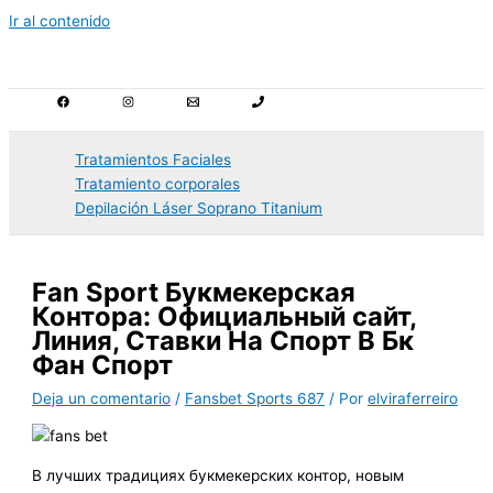
Ir al contenido
Tratamientos Faciales
Tratamiento corporales
Depilación Láser Soprano Titanium
Fan Sport Букмекерская
Контора: Официальный сайт,
Линия, Ставки На Спорт В Бк
Фан Спорт
Deja un comentario
/
Fansbet Sports 687
/ Por
elviraferreiro
В лучших традициях букмекерских контор, новым