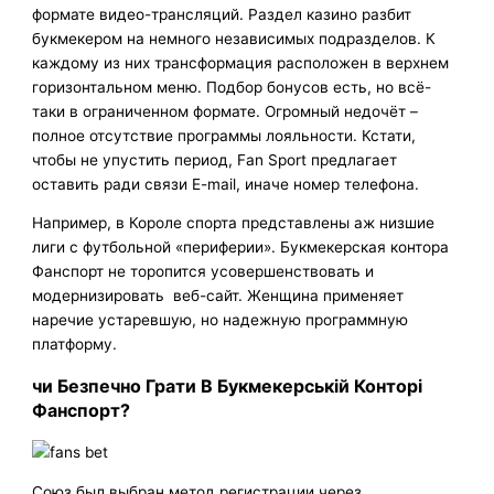
формате видео-трансляций. Раздел казино разбит
букмекером на немного независимых подразделов. К
каждому из них трансформация расположен в верхнем
горизонтальном меню. Подбор бонусов есть, но всё-
таки в ограниченном формате. Огромный недочёт –
полное отсутствие программы лояльности. Кстати,
чтобы не упустить период, Fan Sport предлагает
оставить ради связи E-mail, иначе номер телефона.
Например, в Короле спорта представлены аж низшие
лиги с футбольной «периферии». Букмекерская контора
Фанспорт не торопится усовершенствовать и
модернизировать веб-сайт. Женщина применяет
наречие устаревшую, но надежную программную
платформу.
чи Безпечно Грати В Букмекерській Конторі
Фанспорт?
Союз был выбран метод регистрации через