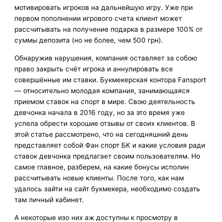
мотивировать игроков на дальнейшую игру. Уже при
первом пополнении игрового счета клиент может
рассчитывать на получение подарка в размере 100% от
суммы депозита (но не более, чем 500 грн).
Обнаружив нарушения, компания оставляет за собою
право закрыть счёт игрока и аннулировать все
совершённые им ставки. Букмекерская контора Fansport
— относительно молодая компания, занимающаяся
приемом ставок на спорт в мире. Свою деятельность
девчонка начала в 2016 году, но за это время уже
успела обрести хорошие отзывы от своих клиентов. В
этой статье рассмотрено, что на сегодняшний день
представляет собой Фан спорт БК и какие условия ради
ставок девчонка предлагает своим пользователям. Но
самое главное, разберем, на какие бонусы исполин
рассчитывать новые клиенты. После того, как нам
удалось зайти на сайт букмекера, необходимо создать
там личный кабинет.
А некоторые изо них аж доступны к просмотру в