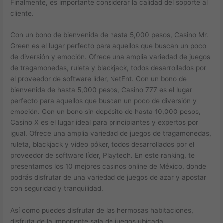
Finalmente, es importante considerar la calidad del soporte al
cliente.
Con un bono de bienvenida de hasta 5,000 pesos, Casino Mr.
Green es el lugar perfecto para aquellos que buscan un poco
de diversión y emoción. Ofrece una amplia variedad de juegos
de tragamonedas, ruleta y blackjack, todos desarrollados por
el proveedor de software líder, NetEnt. Con un bono de
bienvenida de hasta 5,000 pesos, Casino 777 es el lugar
perfecto para aquellos que buscan un poco de diversión y
emoción. Con un bono sin depósito de hasta 10,000 pesos,
Casino X es el lugar ideal para principiantes y expertos por
igual. Ofrece una amplia variedad de juegos de tragamonedas,
ruleta, blackjack y video póker, todos desarrollados por el
proveedor de software líder, Playtech. En este ranking, te
presentamos los 10 mejores casinos online de México, donde
podrás disfrutar de una variedad de juegos de azar y apostar
con seguridad y tranquilidad.
Así como puedes disfrutar de las hermosas habitaciones,
disfruta de la imponente sala de juegos ubicada