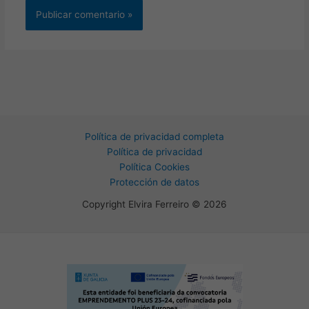
Política de privacidad completa
Política de privacidad
Política Cookies
Protección de datos
Copyright Elvira Ferreiro © 2026