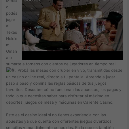
Méxic
o,
podés
jugar
al
Texas
Hold’e
m,
Omah
a o
sumarte a torneos con cientos de jugadores en tiempo real
. Probá las mesas con crupier en vivo, transmitidas desde
un casino online real, directo a tu pantalla. Aprende a jugar
paso a paso y domina las reglas básicas de tus juegos
favoritos. Descubre cómo funcionan las apuestas, los pagos y
todo lo que necesitas saber para disfrutar al máximo en
deportes, juegos de mesa y máquinas en Caliente Casino.
Este es el casino ideal si no tienes experiencia con las
apuestas ya que cuenta con diferentes juegos divertidos,
sencillos y mundialmente conocidos. En la que es también