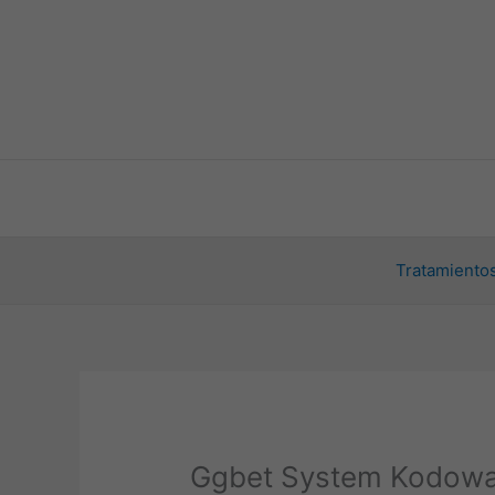
Ir
al
contenido
Tratamientos
Ggbet System Kodowani