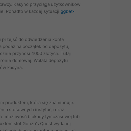
stawcy. Kasyno przyciąga użytkowników
ie. Ponadto w każdej sytuacji
ggbet-
.
 przejść do odwiedzenia konta
a podaż na początek od depozytu,
ącznie przynosi 4000 złotych. Tutaj
tronie domowej. Wpłata depozytu
ków kasyna.
m produktem, którą się znamionuje.
nia stosownych instytucji oraz
kże możliwość blokady tymczasowej lub
duktem slot Gonzo’s Quest wydanej
rtość pojedynczego żetonu opiewa na