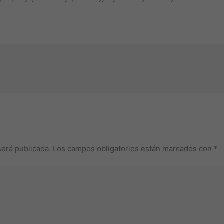
será publicada.
Los campos obligatorios están marcados con
*