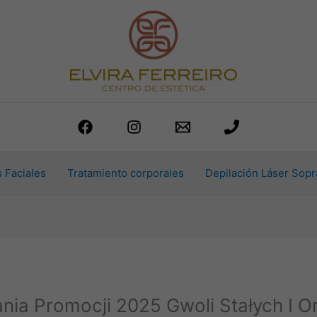
 Faciales
Tratamiento corporales
Depilación Láser Sopr
a Promocji 2025 Gwoli Stałych I Or