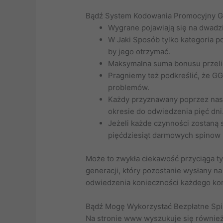
Bądź System Kodowania Promocyjny Gg
Wygrane pojawiają się na dwadz
W Jaki Sposób tylko kategoria 
by jego otrzymać.
Maksymalna suma bonusu przelicz
Pragniemy też podkreślić, że GG
problemów.
Każdy przyznawany poprzez nasz
okresie do odwiedzenia pięć dni
Jeżeli każde czynności zostaną
pięćdziesiąt darmowych spinow 
Może to zwykła ciekawość przyciąga ty
generacji, który pozostanie wysłany n
odwiedzenia konieczności każdego kon
Bądź Mogę Wykorzystać Bezpłatne Sp
Na stronie www wyszukuje się również 