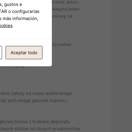
 Tether, Bitcoin, Ethereum oraz Jeton.
s, gustos e
tórzy stanowią gwoli tego kasyna jeden
TAR o configurarlas
rywatne rachunek rozliczeniowy na
s más información,
cookies
ntów.
omocą BLIK na zadeklarowany numer
Aceptar todo
strzelanki.
ntu Evoplay.
ednio zależy od czasu wybieranego
wziąć pod uwagę gatunek kuponu i
jątkowy bonus z brakiem depozytu
dliwych slotów od obcych producentów.