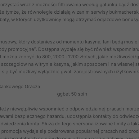
korzystać wraz z możności filtrowania według gatunku bądź do
że tymże, że równolegle działają w zanim serwisy bukmachersk
baty, w których użytkownicy mogą otrzymać odjazdowe bonusy
sowy, który dostaniesz od momentu kasyna, fani będą musieli
„Kody promocyjne”. Dostępna wydaje się być również wspomnian
il można zdobyć do 800, 2000 i 1200 złotych, jakie możliwości ł
szczegółów na witrynie kasyna, jakim sposobem i na własnej s
e się być możliwy wyłącznie gwoli zarejestrowanych użytkowni
 Bankowego Gracza
ależy niewątpliwie wspomnieć o odpowiedzialnej pracach morze
rawami bezpiecznego hazardu, udostępnia kontakty do odwiedze
dwiedzenia konta. Służą do tego spersonalizowane limity a ta
Ta promocja wydaje się podarowana popularnej pracach nad pro
sięciu bezpłatnych spinów do odwiedzenia naszej zabawy, a wa