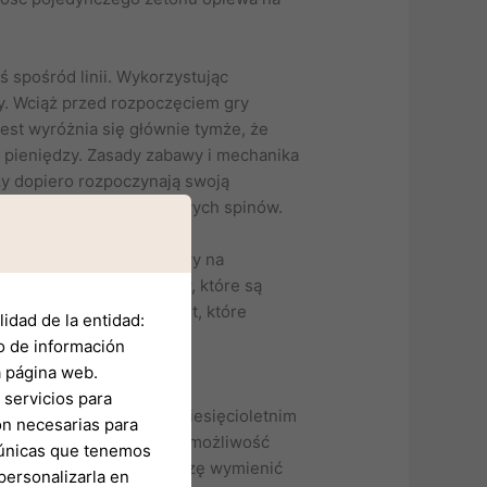
ś spośród linii. Wykorzystując
y. Wciąż przed rozpoczęciem gry
est wyróżnia się głównie tymże, że
h pieniędzy. Zasady zabawy i mechanika
zy dopiero rozpoczynają swoją
 złotych oraz 65 darmowych spinów.
 code 2025 – innymi słowy na
pośród darmowych spinów, które są
ione darmowe spiny GGBet, które
idad de la entidad:
o de información
a página web.
servicios para
rg, wraz z więcej niż dziesięcioletnim
on necesarias para
 wyróżnia GGBet, jest to możliwość
s únicas que tenemos
ści. W tymże miejscu muszę wymienić
personalizarla en