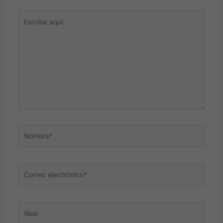
Escribe
aquí...
Nombre*
Correo
electrónico*
Web