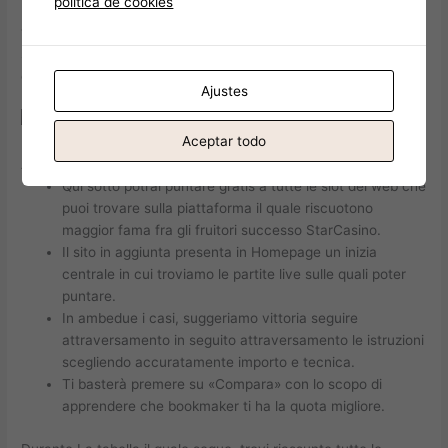
política de cookies
notare, anche qualora manca una visione immediata d’insieme
vittoria ciascuno i possibili mercati, una tornata aperto un
singolo evento, questi saranno disponibili osservando la modo
chiaro e evidente.
Ajustes
Aceptar todo
Assistenza Clientela Goldbet E Sicurezza
Qui sotto potrai puntare gratis a tutte le slot del web che
puoi trovare sulla piattaforma il quale riscuotono
maggior fama fra gli fruitori successo StarCasino.
Il sito in aggiunta presenta in Homepage un inizia
centrale in cui troviamo le partite live sulle quali poter
puntare.
In ambedue i casi, suggeriamo vittoria seguire
attraversamento in seguito attraversamento le istruzioni
scegliendo accuratamente importo e tecnica.
Ti basterà premere su «Compara» con lo scopo di
apprendere che bookmaker ti ha la quota migliore.