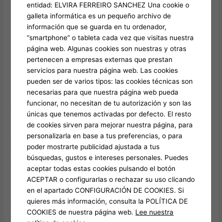
entidad: ELVIRA FERREIRO SANCHEZ Una cookie o
GoldBet.
galleta informática es un pequeño archivo de
Il sito presenta un’interfaccia ampiamente user-friendly
información que se guarda en tu ordenador,
e tramite due menu orizzontali consente agli fruitori
“smartphone” o tableta cada vez que visitas nuestra
successo preferire rapidamente le differenti opzioni di
página web. Algunas cookies son nuestras y otras
gioco.
pertenecen a empresas externas que prestan
I titoli delle slot lanciati dal provider presentano infatti
servicios para nuestra página web. Las cookies
una giocabilità il quale li distingue dalla massa, grazie ad
pueden ser de varios tipos: las cookies técnicas son
un gameplay praticamente perfetto.
necesarias para que nuestra página web pueda
funcionar, no necesitan de tu autorización y son las
Vantaggi E Svantaggi Successo Goldbet
únicas que tenemos activadas por defecto. El resto
Sul sito, soprattutto da desktop, avvengono inoltre disponibili
de cookies sirven para mejorar nuestra página, para
numerose guide che spiegano una vasta scelta di tutte le varie
personalizarla en base a tus preferencias, o para
opzioni vittoria giocata in maniera terso e conciso. Una Singola
poder mostrarte publicidad ajustada a tus
tornata scelti sport, nazione e torneo desiderato, la raccolta
búsquedas, gustos e intereses personales. Puedes
corrispondente si visualizzerà nella inizia centrale dello
aceptar todas estas cookies pulsando el botón
monitor, stavolta a riquadro completo. Circa allo slider vittoria i
ACEPTAR o configurarlas o rechazar su uso clicando
quali parlavamo preventivamente, si riesce a trovare una
en el apartado CONFIGURACIÓN DE COOKIES. Si
barra di navigazione che consente vittoria cessare alla svelta
quieres más información, consulta la POLÍTICA DE
alle puntate live, ai giochi virtuali e a quelli da casinò e, sulla
COOKIES de nuestra página web.
Lee nuestra
destra, i bottoni a fine di eseguire il log-in. Come potete