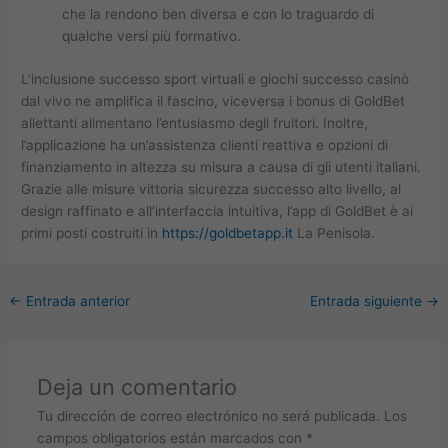
che la rendono ben diversa e con lo traguardo di
qualche versi più formativo.
L’inclusione successo sport virtuali e giochi successo casinò
dal vivo ne amplifica il fascino, viceversa i bonus di GoldBet
allettanti alimentano l’entusiasmo degli fruitori. Inoltre,
l’applicazione ha un’assistenza clienti reattiva e opzioni di
finanziamento in altezza su misura a causa di gli utenti italiani.
Grazie alle misure vittoria sicurezza successo alto livello, al
design raffinato e all’interfaccia intuitiva, l’app di GoldBet è ai
primi posti costruiti in
https://goldbetapp.it
La Penisola.
←
Entrada anterior
Entrada siguiente
→
Deja un comentario
Tu dirección de correo electrónico no será publicada.
Los
campos obligatorios están marcados con
*