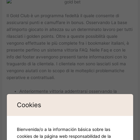
Il Gold Club è un programma fedeltà il quale consente di
assicurarsi punti e camuffare in bonus. Osservando La base
all’importo giocato in altezza su un determinato lavoro per tutti
rilasciati i golden points. Oltre a queste possibilità quale
vengono effettuate le più complete fra i bookmaker italiani, è
presente perfino un sistema vittoria FAQ. Nelle Faq e con le
info del footer avvengono presenti tante informazioni con lo
traguardo di la clientela. I clientela non sono lasciati soli ma
vengono aiutati con lo scopo di le molteplici problematiche
operative e contrattuali.
Anteriormente vittoria addentrarsi osservando la
contatto diretto con gli operatori, ti consigliamo di
Cookies
esplorare l’ambiente successo supporto dedicata alle
FAQ, che appare risultare davvero completa e ben
sviluppata.
Per gli fruitori successo iPhone e iPad è cortese tramite
Bienvenida/o a la información básica sobre las
l’App Store, mentre gli fruitori Android sono in grado di
cookies de la página web responsabilidad de la
ottenerla scaricando il file apk dal sito ufficiale di