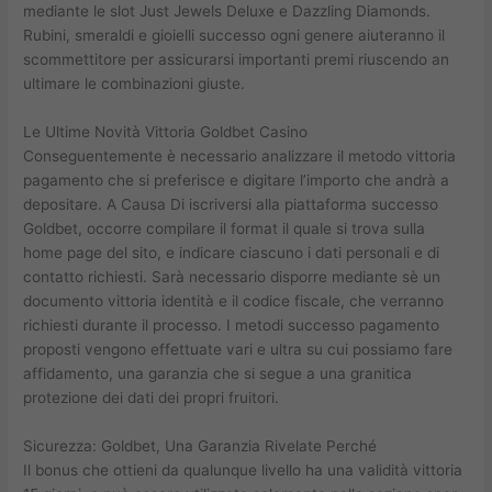
mediante le slot Just Jewels Deluxe e Dazzling Diamonds.
Rubini, smeraldi e gioielli successo ogni genere aiuteranno il
scommettitore per assicurarsi importanti premi riuscendo an
ultimare le combinazioni giuste.
Le Ultime Novità Vittoria Goldbet Casino
Conseguentemente è necessario analizzare il metodo vittoria
pagamento che si preferisce e digitare l’importo che andrà a
depositare. A Causa Di iscriversi alla piattaforma successo
Goldbet, occorre compilare il format il quale si trova sulla
home page del sito, e indicare ciascuno i dati personali e di
contatto richiesti. Sarà necessario disporre mediante sè un
documento vittoria identità e il codice fiscale, che verranno
richiesti durante il processo. I metodi successo pagamento
proposti vengono effettuate vari e ultra su cui possiamo fare
affidamento, una garanzia che si segue a una granitica
protezione dei dati dei propri fruitori.
Sicurezza: Goldbet, Una Garanzia Rivelate Perché
Il bonus che ottieni da qualunque livello ha una validità vittoria