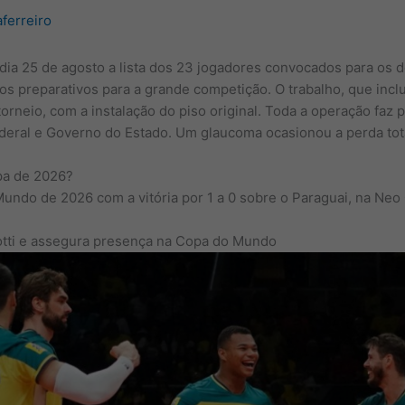
aferreiro
 dia 25 de agosto a lista dos 23 jogadores convocados para os 
s preparativos para a grande competição. O trabalho, que inclui 
orneio, com a instalação do piso original. Toda a operação faz p
eral e Governo do Estado. Um glaucoma ocasionou a perda tota
opa de 2026?
Mundo de 2026 com a vitória por 1 a 0 sobre o Paraguai, na Neo
lotti e assegura presença na Copa do Mundo