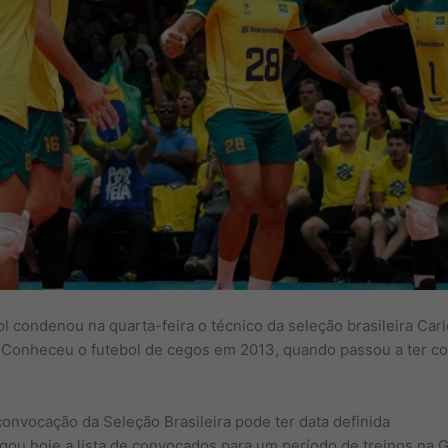
 condenou na quarta-feira o técnico da seleção brasileira Carl
 Conheceu o futebol de cegos em 2013, quando passou a ter co
 convocação da Seleção Brasileira pode ter data definida
ulgou hoje a lista de convocados para um período de treinos na