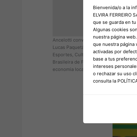
Bienvenida/o a la in
ELVIRA FERREIRO SA
que se guarda en tu
Algunas cookies son
nuestra página web. 
Ancelotti convoca seleção sem Neymar; 
que nuestra página 
Lucas Paquetá já recebeu ligações da 
activadas por defect
Esportes, Cultura e Lazer, Luiz
brasil x
base a tus preferenc
Brasileira de Futsal Feminino e sediar
intereses personale
economia local, colocamos Xanxerê mai
o rechazar su uso 
consulta la POLÍTI