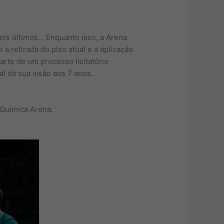
dois últimos… Enquanto isso, a Arena
a retirada do piso atual e a aplicação
arte de um processo licitatório
l da sua visão aos 7 anos.
 Química Arena.