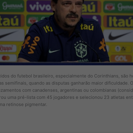
os do futebol brasileiro, especialmente do Corinthians, são h
as semifinais, quando as disputas ganharão maior dificuldade. 
uzamentos com canadenses, argentinas ou colombianas (consid
arou uma pré-lista com 45 jogadores e selecionou 23 atletas en
ma retinose pigmentar.