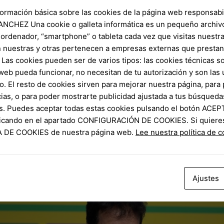
formación básica sobre las cookies de la página web responsabil
NCHEZ Una cookie o galleta informática es un pequeño archiv
 ordenador, “smartphone” o tableta cada vez que visitas nuestr
 nuestras y otras pertenecen a empresas externas que prestan 
Las cookies pueden ser de varios tipos: las cookies técnicas s
confira a lista
web pueda funcionar, no necesitan de tu autorización y son la
cúpula da seleção brasileira para comemorar a sua absolvição n
o. El resto de cookies sirven para mejorar nuestra página, para 
 chile
Vicente Paglia Junior, destacou a importância do evento p
ias, o para poder mostrarte publicidad ajustada a tus búsqueda
 um torneio internacional deste porte é motivo de orgulho para
s. Puedes aceptar todas estas cookies pulsando el botón ACEP
s uma vez em destaque no cenário esportivo nacional e interna
clicando en el apartado CONFIGURACIÓN DE COOKIES. Si quiere
CA DE COOKIES de nuestra página web.
Lee nuestra política de 
Ajustes