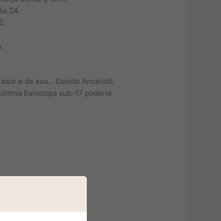
ia 24.
2.
.
nador e de sua… Davide Ancelotti,
a última Eurocopa sub-17 poderia