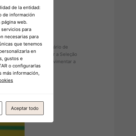
idad de la entidad:
o de información
a página web.
servicios para
on necesarias para
s únicas que tenemos
a investigação… O Secretário de
personalizarla en
ara o município. “Receber a Seleção
s, gustos e
 nossa cidade. Além de movimentar a
TAR o configurarlas
cional”, afirmou.
s más información,
cookies
Aceptar todo