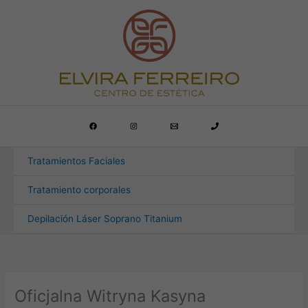
Ir
al
contenido
Tratamientos Faciales
Tratamiento corporales
Depilación Láser Soprano Titanium
Oficjalna Witryna Kasyna