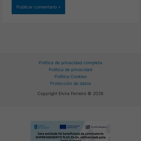
Política de privacidad completa
Política de privacidad
Política Cookies
Protección de datos
Copyright Elvira Ferreiro © 2026