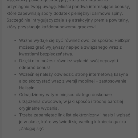
przyciągnie twoją uwagę. Mieści pandwa interesujące bonusy,
które zapewniają spory dodatek pieniężnyi darmowe spiny.
Szczególnie intrygującyzdaje się atrakcyjny premia powitalny,
który przysługuje każdemunowemu graczowi.
Ważne wydaje się być również owo, że spośród HellSpin
możesz grać wyjąwszy napięcia związanego wraz z
kwestiami bezpieczeństwa.
Dzięki nim możesz również wpłacić swój depozyt i
odebrać bonus!
Wcześniej należy odwiedzić stronę internetową kasyna
albo skorzystać wraz z wersji mobilnej – zastosowanie
Hellspin.
Odnajdziemy w tym miejscu dlatego doskonałe
urządzenia owocowe, w jaki sposób i trochę bardziej
oryginalne wydania.
Trzeba zapamiętać link list elektroniczny i hasło i wpisać
je w oknie, które wyświetli się według kliknięciu guziku
„Zaloguj się”.