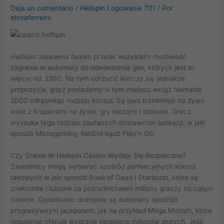
Deja un comentario
/
Hellspin Logowanie 701
/ Por
elviraferreiro
HellSpin zapewnia fanom przede wszystkim możliwość
zagrania w automaty do odwiedzenia gier, których jest tu
więcej niż 3200. Na tym odrzucić kończy się jednakże
propozycja, gdyż posiadamy w tym miejscu wciąż niemalże
2000 odrębnego rodzaju konsol. Są owo transmisje na żywo
wraz z krupierami na żywo, gry bieżące i stołowe. Gracz
wyszuka tego rodzaju zaufanych dostawców aplikacji, w jaki
sposób Microgaming, NetEnt bądź Play’n GO.
Czy Granie W Hellspin Casino Wydaje Się Bezpieczne?
Zawodnicy mogą wybierać spośród perfekcyjnych konsol,
takowych w jaki sposób Book of Dead i Starburst, które są
znakomite i lubiane za pośrednictwem miliony graczy na całym
świecie. Dodatkowo dostępne są automaty spośród
progresywnym jackpotem, jak na przykład Mega Moolah, które
regularnie oferują wygrane sięgające milionów złotych. Jeśli