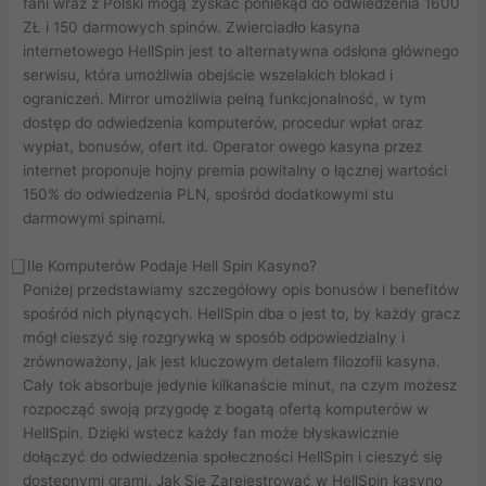
fani wraz z Polski mogą zyskać poniekąd do odwiedzenia 1600
ZŁ i 150 darmowych spinów. Zwierciadło kasyna
internetowego HellSpin jest to alternatywna odsłona głównego
serwisu, która umożliwia obejście wszelakich blokad i
ograniczeń. Mirror umożliwia pełną funkcjonalność, w tym
dostęp do odwiedzenia komputerów, procedur wpłat oraz
wypłat, bonusów, ofert itd. Operator owego kasyna przez
internet proponuje hojny premia powitalny o łącznej wartości
150% do odwiedzenia PLN, spośród dodatkowymi stu
darmowymi spinami.
⃣ Ile Komputerów Podaje Hell Spin Kasyno?
Poniżej przedstawiamy szczegółowy opis bonusów i benefitów
spośród nich płynących. HellSpin dba o jest to, by każdy gracz
mógł cieszyć się rozgrywką w sposób odpowiedzialny i
zrównoważony, jak jest kluczowym detalem filozofii kasyna.
Cały tok absorbuje jedynie kilkanaście minut, na czym możesz
rozpocząć swoją przygodę z bogatą ofertą komputerów w
HellSpin. Dzięki wstecz każdy fan może błyskawicznie
dołączyć do odwiedzenia społeczności HellSpin i cieszyć się
dostępnymi grami. Jak Się Zarejestrować w HellSpin kasyno