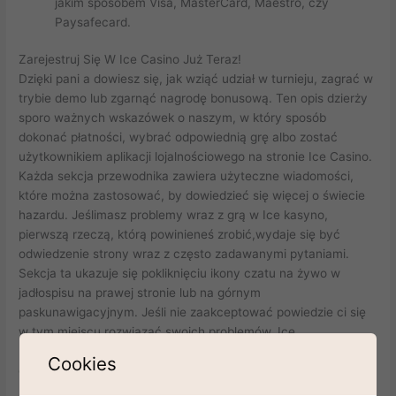
jakim sposobem Visa, MasterCard, Maestro, czy
Paysafecard.
Zarejestruj Się W Ice Casino Już Teraz!
Dzięki pani a dowiesz się, jak wziąć udział w turnieju, zagrać w
trybie demo lub zgarnąć nagrodę bonusową. Ten opis dzierży
sporo ważnych wskazówek o naszym, w który sposób
dokonać płatności, wybrać odpowiednią grę albo zostać
użytkownikiem aplikacji lojalnościowego na stronie Ice Casino.
Każda sekcja przewodnika zawiera użyteczne wiadomości,
które można zastosować, by dowiedzieć się więcej o świecie
hazardu. Jeślimasz problemy wraz z grą w Ice kasyno,
pierwszą rzeczą, którą powinieneś zrobić,wydaje się być
odwiedzenie strony wraz z często zadawanymi pytaniami.
Sekcja ta ukazuje się pokliknięciu ikony czatu na żywo w
jadłospisu na prawej stronie lub na górnym
paskunawigacyjnym. Jeśli nie zaakceptować powiedzie ci się
w tym miejscu rozwiązać swoich problemów, Ice
kasynooferuje 4 funkcje kontaktu telefonicznego wraz z
Cookies
obsługą klienta.