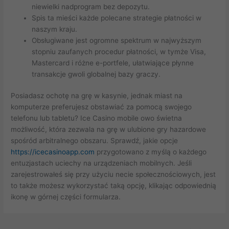
niewielki nadprogram bez depozytu.
Spis ta mieści każde polecane strategie płatności w
naszym kraju.
Obsługiwane jest ogromne spektrum w najwyższym
stopniu zaufanych procedur płatności, w tymże Visa,
Mastercard i różne e-portfele, ułatwiające płynne
transakcje gwoli globalnej bazy graczy.
Posiadasz ochotę na grę w kasynie, jednak miast na
komputerze preferujesz obstawiać za pomocą swojego
telefonu lub tabletu? Ice Casino mobile owo świetna
możliwość, która zezwala na grę w ulubione gry hazardowe
spośród arbitralnego obszaru. Sprawdź, jakie opcje
https://icecasinoapp.com
przygotowano z myślą o każdego
entuzjastach uciechy na urządzeniach mobilnych. Jeśli
zarejestrowałeś się przy użyciu necie społecznościowych, jest
to także możesz wykorzystać taką opcję, klikając odpowiednią
ikonę w górnej części formularza.