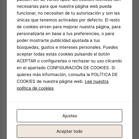
necesarias para que nuestra página web pueda
Zabawy Kasynowe Na Żywo
funcionar, no necesitan de tu autorización y son las
Dlaczego wskazane jest zagrać na naszej stronie zabawy
únicas que tenemos activadas por defecto. El resto
hazardowe automaty wyjąwszy zapisu w kasynie? Poza Tym
de cookies sirven para mejorar nuestra página, para
ważne wydaje się być, by przy doborze komputerów
personalizarla en base a tus preferencias, o para
hazardowych slotowych. W naszym kasynie na żywo
poder mostrarte publicidad ajustada a tus
zawodnicy mają szansę uczestniczyć w rozrywkach w czasie
búsquedas, gustos e intereses personales. Puedes
rzeczywistym wraz spośród pozostałymi graczami i
aceptar todas estas cookies pulsando el botón
prawdziwymi krupierami. Atmosfera, jaka panuje w kasynie na
ACEPTAR o configurarlas o rechazar su uso clicando
żywo, oddaje atmosfera typowych kasyn stacjonarnych.
en el apartado CONFIGURACIÓN DE COOKIES. Si
Dzięki nowoczesnej technik, możesz zagrać w ruletkę, keno,
quieres más información, consulta la POLÍTICA DE
blackjacka, szachy, bakarata, lightning dice, monopol i dream
COOKIES de nuestra página web.
Lee nuestra
catcher. By się bawić w kasynie na żywo, wystarczy
política de cookies
zarejestrować się lub zalogować do Ice Kasyno.
Wśród mnóstwo automatów na stronie www, pięć najlepszych
wyróżnia się w szczególności. Gwoli najbardziej aktywnych
Ajustes
internautów funkcjonuje system lojalnościowy, w którym
gracze mogą zdobywać punkty. Punkty pozwalają na
awansowanie na następne poziomy od Początkującego do
Aceptar todo
Diamentowego VIP. Wyższe poziomy oferują poboczne