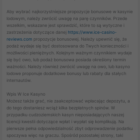
Aby wybrać najkorzystniejsze propozycje bonusowe w kasynie
lodowym, należy zwrócić uwagę na parę czynników. Przede
wszelkim, wskazane jest sprawdzić, które to są wytyczne i
zastrzeżenia dotyczące danej
https://www.ice-casino-
reviews.com
propozycje bonusowej. Należy upewnić się, że
podaż wydaje się być dostosowana do Twych konieczności i
możliwości pieniężnych. Kolejnym ważnym czynnikiem wydaje
się być owo, lub podaż bonusowa posiada określony termin
ważności. Należy również zwrócić uwagę na owo, lub kasyno
lodowe proponuje dodatkowe bonusy lub rabaty dla stałych
internautów.
Wpis W Ice Kasyno
Możesz także grać, nie zaakceptować wpłacając depozytu, a
do tego dostaniesz wciąż kilka bezpłatnych spinów. W
przypadku cudzoziemskich kasyn nieposiadających naszej
licencji kwestii dotyczące wpłat i wypłat się komplikują. Na
pierwsze pełna odpowiedzialność zbyt odprowadzenie podatku
spoczywa więc na graczu. Spośród pozostałej strony, taki