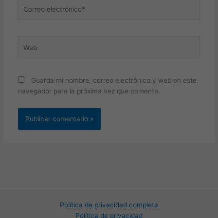
Correo
electrónico*
Web
Guarda mi nombre, correo electrónico y web en este
navegador para la próxima vez que comente.
Política de privacidad completa
Política de privacidad