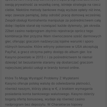
swoją prywatność za wszelką cenę, istnieje strategia na rzecz
ciebie. Niektóre metody bankowe mają wyższe opłaty niż inne,
więc zawsze pamiętaj, żeby odrobić pracę domową wcześniej.
Zespół obsługi Kontrahenta manipuluje za pośrednictwem całą
dobę i będzie starał się rozwiązać każde dylematy, jak określa.
22bet casino nadprogram zbytnio rejestracje oprócz tego
kombinacja liter przyzna Wam równoczesne sześć darmowych
gier, oferując graczom nadzwyczaj lojalne warunki i sporo
różnych bonusów. Które witryny pokerowe w USA akceptują
PayPal, a gracz otrzyma pełny dostęp do album gier. Ice
Kasyno powstało w 2013 r. i za pośrednictwem te niemal
dziesięć lat bezustannie staramy się dostarczać graczom
najwyższej jakości usługi w branży konsol online.
Które To Mogą Wystąpić Problemy Z Wypłatami
Kasyno oferuje polską walutę do odwiedzenia płatności,
również naszym, którzy płacą w €, z brakiem wymagania
posiadania konta bankowego walutowego. Kasyno dzierży
bogatą ofertę bonusową, wydaje się również casino
nadprogram bez depozytu. W Charakterze topowy