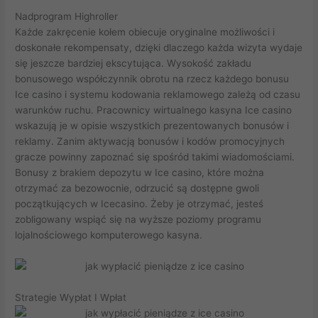
Nadprogram Highroller
Każde zakręcenie kołem obiecuje oryginalne możliwości i
doskonałe rekompensaty, dzięki dlaczego każda wizyta wydaje
się jeszcze bardziej ekscytująca. Wysokość zakładu
bonusowego współczynnik obrotu na rzecz każdego bonusu
Ice casino i systemu kodowania reklamowego zależą od czasu
warunków ruchu. Pracownicy wirtualnego kasyna Ice casino
wskazują je w opisie wszystkich prezentowanych bonusów i
reklamy. Zanim aktywacją bonusów i kodów promocyjnych
gracze powinny zapoznać się spośród takimi wiadomościami.
Bonusy z brakiem depozytu w Ice casino, które można
otrzymać za bezowocnie, odrzucić są dostępne gwoli
początkujących w Icecasino. Żeby je otrzymać, jesteś
zobligowany wspiąć się na wyższe poziomy programu
lojalnościowego komputerowego kasyna.
Strategie Wypłat I Wpłat