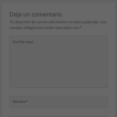
Deja un comentario
Tu dirección de correo electrónico no será publicada.
Los
campos obligatorios están marcados con
*
Escribe
aquí...
Nombre*