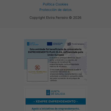
Política Cookies
Protección de datos
Copyright Elvira Ferreiro © 2026