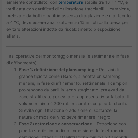
ambiente controllato, con
temperatura
stabile tra 18 ± 1 °C, e
verificata con certificati di calibrazione tracciabili. Il campione,
prelevato da botti o barili in assenza di agitazione e mantenuto
a 4 °C, deve essere analizzato entro 15 minuti dalla presa per
evitare alterazioni indotte da riscaldamento o esposizione
all’aria.
Fasi operative del monitoraggio mensile (e settimanale in fase
di affinamento)
Fase 1: definizione del plansampling
– Per vini di
grande tipicità come i Barolo, si adotta un sampling
mensile; in fase di affinamento, settimanale. I campioni
provengono da barili in legno stagionato, prelevati da
zone stratificate per evitare rappresentatività falsata. Il
volume minimo è 200 mL, misurato con pipetta sterila.
Si evita ogni filtrazione o addizione di sostanze: la
natura chimica del vino deve rimanere integro.
Fase 2: estrazione e conservazione
– Estrazione con
pipetta sterile, immediata immersione dell’elettrodo in
campione, attesa di stabilizzazione minima 30 secondi