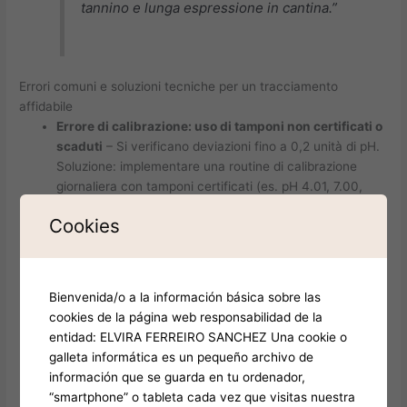
tannino e lunga espressione in cantina.”
Errori comuni e soluzioni tecniche per un tracciamento
affidabile
Errore di calibrazione: uso di tamponi non certificati o
scaduti
– Si verificano deviazioni fino a 0,2 unità di pH.
Soluzione: implementare una routine di calibrazione
giornaliera con tamponi certificati (es. pH 4.01, 7.00,
10.01) e registrare offset e linearità in un registro
Cookies
digitale. Evitare tamponi non tracciabili o di produzione
casalinga.
Contaminazione elettrodo: residui di soluzioni
aromatiche o zuccheri
– Alterano la risposta
Bienvenida/o a la información básica sobre las
elettrochimica. Pulizia quotidiana con soluzione di cloro
cookies de la página web responsabilidad de la
diluito (50 ppm) e risciacquo accurato con acqua
entidad: ELVIRA FERREIRO SANCHEZ Una cookie o
distillata. Prevenire il contatto con sostanze fenoliche
galleta informática es un pequeño archivo de
residue.
información que se guarda en tu ordenador,
Fluttuazioni termiche: misurazioni in ambiente non
“smartphone” o tableta cada vez que visitas nuestra
controllato
– Fonti di errore fino a ±0,5 unità. Soluzione: