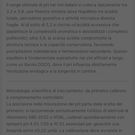
Il range ottimale di pH nei vini italiani si colloca tipicamente tra
3,2 e 3,8, una finestra ristretta dove l’equilibrio tra acidità
totale, percezione gustativa e attività microbica diventa
fragile. Al di sotto di 3,2 si rischia un’acidità eccessiva che
appiattisce la complessità aromatica e destabilizza i complessi
polifenolici; oltre 3,8, la scarsa acidità compromette la
struttura tannica e la capacità conservativa, favorendo
precipitazioni indesiderate o fermentazioni secondarie. Questo
equilibrio è fondamentale soprattutto nei vini affinati a lungo,
come un Barolo DOCG, dove il pH influenza direttamente
l’evoluzione enologica e la longevità in cantina.
Metodologia scientifica di tracciamento: da pHmetro calibrato
a campionamento controllato
La precisione nella misurazione del pH parte dalla scelta del
pHmetro: si raccomanda esclusivamente l’utilizzo di elettrodi di
riferimento SBE-2032 o ATML, calibrati quotidianamente con
tamponi pH 4.01, 7.00 e 10.01, essenziali per garantire una
linearità entro ±0,02 unità. La calibrazione deve avvenire in