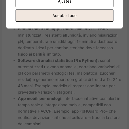
Ajustes
in tempo reale, con allarmi automatici in caso di
deviazioni critiche (> 3,6 o < 3,0). I dati vengono inviati
Aceptar todo
a piattaforme cloud (es. vinetrack cloud) per analisi
trend e archiviazione con audit trail.
Sensori smart in tappi o barili con IoT:
dispositivi
miniaturizzati, resistenti all’umidità, inviano misurazioni
pH, temperatura e umidità ogni 15 minuti a dashboard
dedicata. Ideali per cantine storiche dove l’accesso
fisico ai barili è limitato.
Software di analisi statistica (R o Python):
script
automatizzati rilevano anomalie, correlano variazioni di
pH con parametri enologici (es. malolattica, zuccheri
residui) e generano report con grafici di trend a 12, 24 e
48 mesi. Esempio: modello di regressione lineare per
prevedere variazioni stagionali.
App mobili per enologi:
interfacce intuitive con alert in
tempo reale e integrazione mobile, compatibili con
normative HACCP. Esempio: app «pHGuard Pro» che
notifica deviazioni critiche al cellulare e traccia la storia
dei campioni.