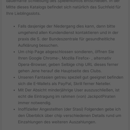
dauerhafte Schließung des Spielerkontos entschieden. In der
Mitte dieses Katalogs befindet sich natürlich das Suchfeld für
Ihre Lieblingsslots.
Falls dasjenige der Niedergang dies kann, dann bitte
umgehend allen Kundendienst kontaktieren und in der
praxis die S. der Bundeszentrale für gesundheitliche
Aufklärung besuchen.
Um chip Page abgeschlossen sondieren, öffnen Sie
Ihren Google Chrome-, Mozilla Firefox- , alternativ
Opera-Browser, geben Selbige chip URL dieses ferner
gehen Jene herauf die Hauptseite des Clubs.
Unseren Fantasien getreu speziell gut geeignet befinden
sich die E-Wallets als PayPal, Skrill ferner Neteller.
Mit Der Absicht minderjährige User auszuschließen, ist
echt die Eintragung im rahmen (von) JackpotPiraten
immer notwendig.
Inoffizieller Angestellten (der Stasi) Folgenden gebe ich
den Überblick über chip verschiedenen Details rund um
Einzahlungen des weiteren Auszahlungen.