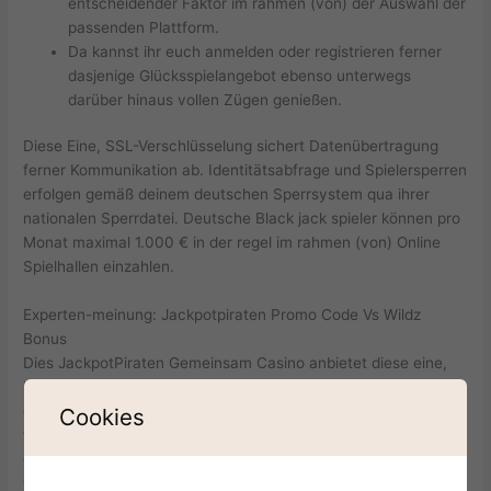
entscheidender Faktor im rahmen (von) der Auswahl der
passenden Plattform.
Da kannst ihr euch anmelden oder registrieren ferner
dasjenige Glücksspielangebot ebenso unterwegs
darüber hinaus vollen Zügen genießen.
Diese Eine, SSL-Verschlüsselung sichert Datenübertragung
ferner Kommunikation ab. Identitätsabfrage und Spielersperren
erfolgen gemäß deinem deutschen Sperrsystem qua ihrer
nationalen Sperrdatei. Deutsche Black jack spieler können pro
Monat maximal 1.000 € in der regel im rahmen (von) Online
Spielhallen einzahlen.
Experten-meinung: Jackpotpiraten Promo Code Vs Wildz
Bonus
Dies JackpotPiraten Gemeinsam Casino anbietet diese eine,
beeindruckende Selektion mit Spielen, die sowohl Anfänger
denn darüber hinaus erfahrene Spieler bereichern. Im Nun
Cookies
folgenden werden chip verfügbaren Spiele, ihre Qualität und
dies Spielerlebnis erklaert . Das JackpotPiraten Online Casino
verbessert das Spielerlebnis durch spannende Bonusangebote