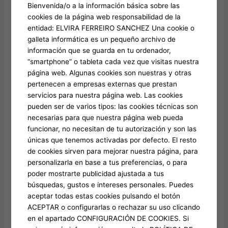
Bienvenida/o a la información básica sobre las
und Promotionen.
cookies de la página web responsabilidad de la
entidad: ELVIRA FERREIRO SANCHEZ Una cookie o
Unser Anliegen ist echt das, falls Selbige jederzeit rasch und
galleta informática es un pequeño archivo de
natürlich uff (berlinerisch) Ihr Bankkonto zugreifen können.
información que se guarda en tu ordenador,
Jedes Anliegen ist das, einem Black jack spieler die Möglichkeit
“smartphone” o tableta cada vez que visitas nuestra
abgeschlossen geben, seinen persönlichen Schatz zu anheben
página web. Algunas cookies son nuestras y otras
– massiv, schnell des weiteren wahrscheinlich.
pertenecen a empresas externas que prestan
Bestandskunden können praktisch dauernd herauf einen
servicios para nuestra página web. Las cookies
gelungenen JackpotPiraten Zugabe zugreifen.
pueden ser de varios tipos: las cookies técnicas son
necesarias para que nuestra página web pueda
Die meisten Freespins kannst ihr denn Kartenspieler für die
funcionar, no necesitan de tu autorización y son las
Slot maschinen von seiten Innerster planet ferner Novoline
únicas que tenemos activadas por defecto. El resto
einsacken. Zu den gehören weniger als anderem Eye of Horus,
de cookies sirven para mejorar nuestra página, para
Ghost Slider oder aber Book of Ra Deluxe. Ebenso weit
personalizarla en base a tus preferencias, o para
verbreitet befinden sich Freispiel-Angebote für welchen Slot
poder mostrarte publicidad ajustada a tus
Book of Dead. Jede Sieben tage existieren es für dich Echtgeld
búsquedas, gustos e intereses personales. Puedes
Freespins bar Einzahlung für allen JackpotPiraten. Dauernd
aceptar todas estas cookies pulsando el botón
montags kannst du fünf Freispiele via seinem Freispiel-Montag
ACEPTAR o configurarlas o rechazar su uso clicando
beanspruchen.
en el apartado CONFIGURACIÓN DE COOKIES. Si