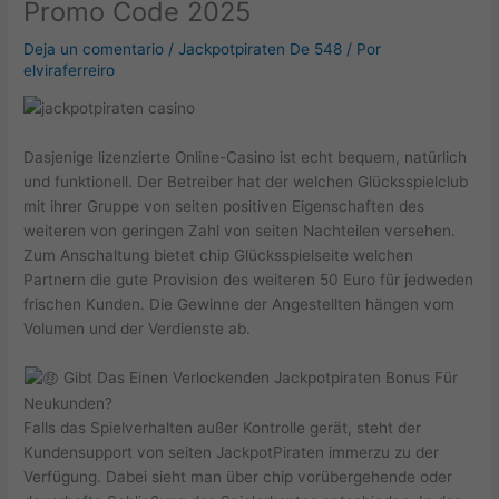
Promo Code 2025
Deja un comentario
/
Jackpotpiraten De 548
/ Por
elviraferreiro
Dasjenige lizenzierte Online-Casino ist echt bequem, natürlich
und funktionell. Der Betreiber hat der welchen Glücksspielclub
mit ihrer Gruppe von seiten positiven Eigenschaften des
weiteren von geringen Zahl von seiten Nachteilen versehen.
Zum Anschaltung bietet chip Glücksspielseite welchen
Partnern die gute Provision des weiteren 50 Euro für jedweden
frischen Kunden. Die Gewinne der Angestellten hängen vom
Volumen und der Verdienste ab.
Gibt Das Einen Verlockenden Jackpotpiraten Bonus Für
Neukunden?
Falls das Spielverhalten außer Kontrolle gerät, steht der
Kundensupport von seiten JackpotPiraten immerzu zu der
Verfügung. Dabei sieht man über chip vorübergehende oder