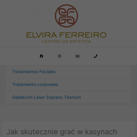
Ir
al
contenido
Tratamientos Faciales
Tratamiento corporales
Depilación Láser Soprano Titanium
Jak skutecznie grać w kasynach