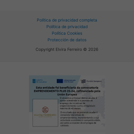
Política de privacidad completa
Política de privacidad
Política Cookies
Protección de datos
Copyright Elvira Ferreiro © 2026