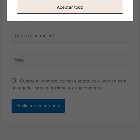
Aceptar todo
Nombre*
Correo
electrónico*
Web
Guarda mi nombre, correo electrónico y web en este
navegador para la próxima vez que comente.