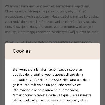
Ważnym czynnikiem jest również zarządzanie kapitałem.
Określ granice, którego nie przekroczysz, aby uniknąć
niespodziewanych zaskoczeń. Hazardziści winni też korzystać
z narzędzi do kontroli, które zapewniają niektóre kasyna, aby
śledzić swoje nakłady. Ponadto, warto kontrolować akcje i
bonusy, które mogą znacząco zwiększyć Twój budżet na start.
W roku 2024, kasyno Betclic zaprezentowało rewolucyjny
projekt nagrodowy, który nagradza hazardzistów za częste
Cookies
używanie z serwisu. Te programy są doskonałym sposobem na
wzrost swoich okazji na wygraną. Żeby poznać się więcej o
strategiach hazardu w domach gier online, zajrzyj
New York
Times
.
Bienvenida/o a la información básica sobre las
cookies de la página web responsabilidad de la
Na finisz, pamiętaj o odpowiedzialnym graniu. Kasyna online
entidad: ELVIRA FERREIRO SANCHEZ Una cookie o
oferują wiele szans, ale sekretem do osiągnięcia jest
galleta informática es un pequeño archivo de
wstrzemięźliwość i przemyślenie. Graj dla przyjemności, a nie
información que se guarda en tu ordenador,
tylko dla zysku, aby radować się każdą chwilą spędzoną w
“smartphone” o tableta cada vez que visitas nuestra
kasynie. Więcej danych na temat rozważnego hazardu
página web. Algunas cookies son nuestras y otras
znajdziesz na stronie
mostbet
.