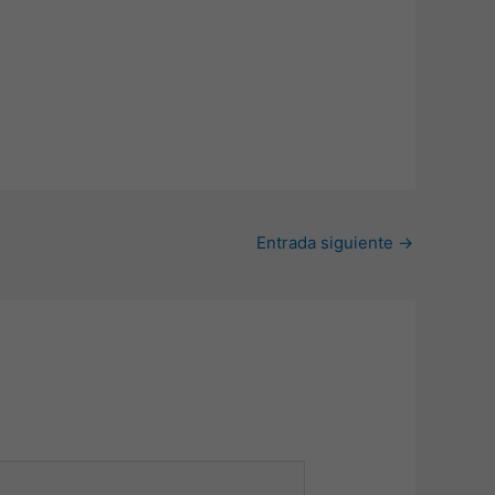
Entrada siguiente
→