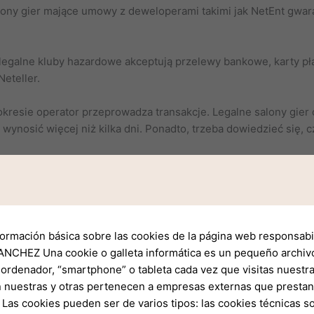
ony gier mające umowy z deweloperami takimi jak NetEnt gwara
 legalne kluby hazardowe akceptują przelewy bankowe, karty pł
Neteller.
kresie operator przeprowadza transakcje. Legalne salony gier 
 wynosić więcej niż kilka dni. Ponadto, trzeba dowiedzieć się,
ia zatwierdzonej przez uznane organy regulacyjne.
zgrywek od renomowanych deweloperów.
formación básica sobre las cookies de la página web responsabil
NCHEZ Una cookie o galleta informática es un pequeño archiv
takich jak zabezpieczenia HTTPS.
 ordenador, “smartphone” o tableta cada vez que visitas nuestr
 nuestras y otras pertenecen a empresas externas que prestan 
kowania.
Las cookies pueden ser de varios tipos: las cookies técnicas s