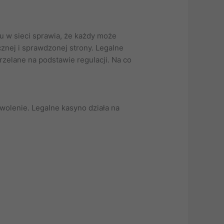
u w sieci sprawia, że każdy może
znej i sprawdzonej strony. Legalne
zelane na podstawie regulacji. Na co
wolenie. Legalne kasyno działa na