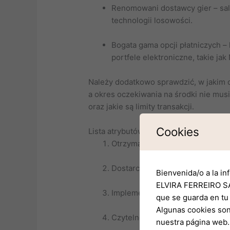
Renomowani dostawcy gier – sal
technologii losowości.
Bogata gama opcji płatniczych –
portfele elektroniczne, takie jak 
Należy dodatkowo sprawdzić, w jakim o
a okres oczekiwania na środki nie musi
oraz jakie są limity transakcji.
Cookies
Lista atrybutów legalnego kasyna:
Otrzymanie oficjalnego pozwolen
Dostarczanie sprawdzonych ro
Bienvenida/o a la in
ELVIRA FERREIRO SA
Implementowanie zabezpieczeń 
que se guarda en tu
Algunas cookies son
Czytelne i etyczne warunki użyt
nuestra página web. 