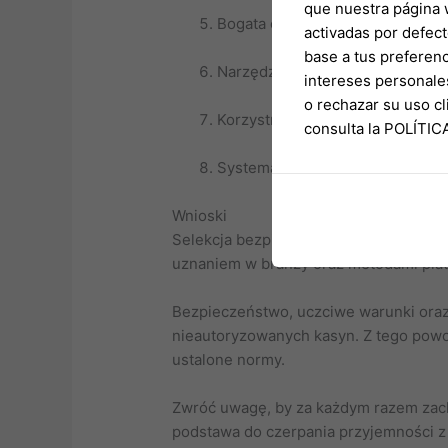
que nuestra página 
Bogata oferta sposobów wpłat i w
activadas por defect
base a tus preferenc
Narzędzia dla odpowiedzialnej 
intereses personale
o rechazar su uso 
Korzystne opinie klientów i rec
consulta la POLÍTI
Systematyczne weryfikacje real
Wnioski
Selekcja bezpiecznej platformy to klu
uznaniem w branży oraz metodami płatn
Bezpieczeństwo, uczciwe warunki oraz 
nieautoryzowanych kasyn. Z tego powo
ustalone normy.
Zwróć uwagę, by za każdym razem zach
podstawa do czerpania przyjemności z