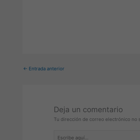
←
Entrada anterior
Deja un comentario
Tu dirección de correo electrónico no 
Escribe