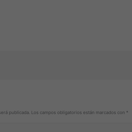
será publicada.
Los campos obligatorios están marcados con
*