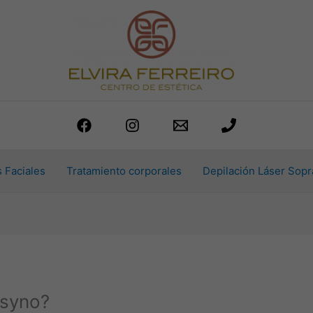
 Faciales
Tratamiento corporales
Depilación Láser Sopr
asyno?