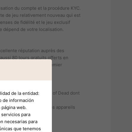
lisation du compte et la procédure KYC.
site de jeu relativement nouveau qui est
ses de fidélité et le jeu exclusif
e dépend de votre localisation.
excellente réputation auprès des
aussi 80 tours gratuits offerts en
 pourcentage de votre premier
commander, ce serait Book of Dead dont
idad de la entidad:
o de información
jeu est compatible avec les appareils
a página web.
servicios para
on necesarias para
s únicas que tenemos