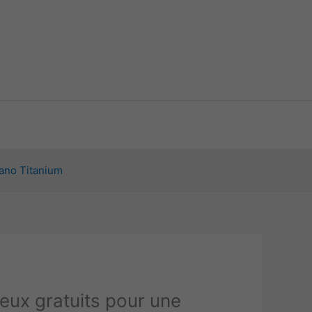
ano Titanium
eux gratuits pour une