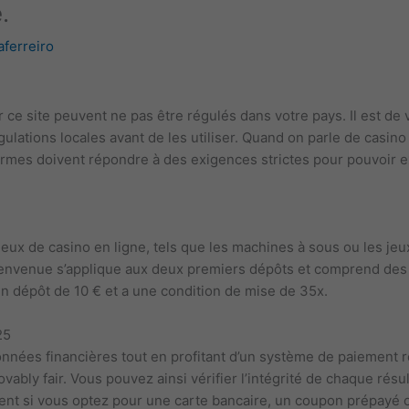
.
aferreiro
ce site peuvent ne pas être régulés dans votre pays. Il est de v
ulations locales avant de les utiliser. Quand on parle de casin
teformes doivent répondre à des exigences strictes pour pouvoir e
eux de casino en ligne, tels que les machines à sous ou les jeux 
 bienvenue s’applique aux deux premiers dépôts et comprend des 
un dépôt de 10 € et a une condition de mise de 35x.
25
onnées financières tout en profitant d’un système de paiement r
rovably fair. Vous pouvez ainsi vérifier l’intégrité de chaque rés
fèrent si vous optez pour une carte bancaire, un coupon prépayé