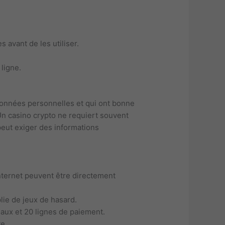
s avant de les utiliser.
ligne.
 données personnelles et qui ont bonne
Un casino crypto ne requiert souvent
 peut exiger des informations
internet peuvent être directement
lie de jeux de hasard.
eaux et 20 lignes de paiement.
te.