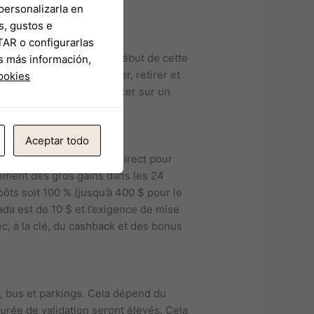
personalizarla en
autre État.
s, gustos e
TAR o configurarlas
’une autre. Revenez au début de cette
s más información,
Ils permettent de déposer, retirer et
cookies
compte avant de vous lancer sur un
Aceptar todo
vent des statistiques en direct pour
aiement des gros gains dans les 24
ôts soit 100 % (jusqu’à 400 $ pour le
da est de 10 $ et l’exigence de mise
c, à la clé, du cashback et des bonus
 bus et parkings. Cela dépend du
 durée de validation seront élevés. Cela