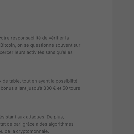
otre responsabilité de vérifier la
o Bitcoin, on se questionne souvent sur
xercer leurs activités sans qu’elles
de table, tout en ayant la possibilité
bonus allant jusqu’à 300 € et 50 tours
ésistant aux attaques. De plus,
ultat de pari grâce à des algorithmes
 ou de la cryptomonnaie.