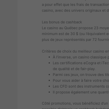
a pour effet que les frais de transacti
casino, avec des univers originaux et 
Les bonus de cashback
Le casino au Québec propose 23 moyens
minimum est de 30 $ (ou l’équivalent 
plus de jeux représentés par 72 fourni
Critères de choix du meilleur casino en 
À l’inverse, un casino classique
Les certifications eCogra et iTe
de qualité et de fair-play.
Parmi ces jeux, on trouve des titr
Pour vous aider à faire votre ch
Les CFD sont des instruments com
Il propose également une quanti
Côté promotions, vous bénéficiez d’un 