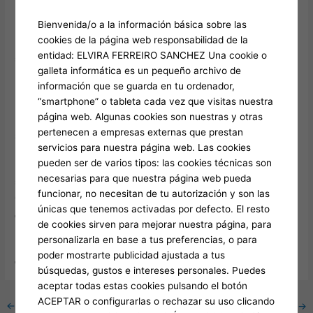
получения стимулов более участвующих и приятных.
Bienvenida/o a la información básica sobre las
cookies de la página web responsabilidad de la
По мере роста конкуренции между казино, важность
entidad: ELVIRA FERREIRO SANCHEZ Una cookie o
эффективных инициатив лояльности не может быть
galleta informática es un pequeño archivo de
переоценена. Казино, которые выделяют в инновационных
información que se guarda en tu ordenador,
и доступных системах лояльности, вероятно, будут
“smartphone” o tableta cada vez que visitas nuestra
рисовать и держать больше игроков. Узнайте больше о
página web. Algunas cookies son nuestras y otras
перспективах программ лояльности казино по адресу
1win
pertenecen a empresas externas que prestan
зеркало
.
servicios para nuestra página web. Las cookies
pueden ser de varios tipos: las cookies técnicas son
В итоге программы лояльности являются важным
necesarias para que nuestra página web pueda
элементом опыта казино, предоставляя игрокам ценные
funcionar, no necesitan de tu autorización y son las
стимулы при оказании помощи казино -созданию
únicas que tenemos activadas por defecto. El resto
длительных связей со своими клиентами. Поскольку
de cookies sirven para mejorar nuestra página, para
инновации продолжают продвигаться, эти программы,
personalizarla en base a tus preferencias, o para
вероятно, станут еще более сложными и полезными как
poder mostrarte publicidad ajustada a tus
для геймеров, так и для менеджеров.
búsquedas, gustos e intereses personales. Puedes
aceptar todas estas cookies pulsando el botón
ACEPTAR o configurarlas o rechazar su uso clicando
←
Entrada anterior
Entrada siguiente
→