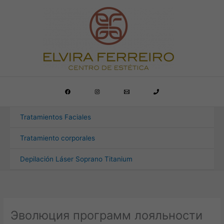
Ir
al
contenido
Tratamientos Faciales
Tratamiento corporales
Depilación Láser Soprano Titanium
Эволюция программ лояльности