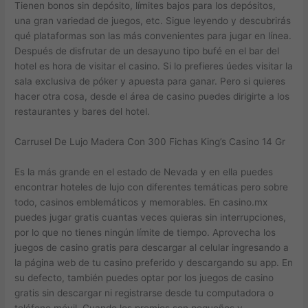
Tienen bonos sin depósito, límites bajos para los depósitos,
una gran variedad de juegos, etc. Sigue leyendo y descubrirás
qué plataformas son las más convenientes para jugar en línea.
Después de disfrutar de un desayuno tipo bufé en el bar del
hotel es hora de visitar el casino. Si lo prefieres úedes visitar la
sala exclusiva de póker y apuesta para ganar. Pero si quieres
hacer otra cosa, desde el área de casino puedes dirigirte a los
restaurantes y bares del hotel.
Carrusel De Lujo Madera Con 300 Fichas King’s Casino 14 Gr
Es la más grande en el estado de Nevada y en ella puedes
encontrar hoteles de lujo con diferentes temáticas pero sobre
todo, casinos emblemáticos y memorables. En casino.mx
puedes jugar gratis cuantas veces quieras sin interrupciones,
por lo que no tienes ningún límite de tiempo. Aprovecha los
juegos de casino gratis para descargar al celular ingresando a
la página web de tu casino preferido y descargando su app. En
su defecto, también puedes optar por los juegos de casino
gratis sin descargar ni registrarse desde tu computadora o
teléfono móvil. Cuando los premios son pequeños y