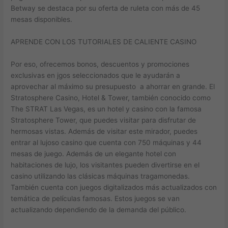
Betway se destaca por su oferta de ruleta con más de 45
mesas disponibles.
APRENDE CON LOS TUTORIALES DE CALIENTE CASINO
Por eso, ofrecemos bonos, descuentos y promociones
exclusivas en jgos seleccionados que le ayudarán a
aprovechar al máximo su presupuesto a ahorrar en grande. El
Stratosphere Casino, Hotel & Tower, también conocido como
The STRAT Las Vegas, es un hotel y casino con la famosa
Stratosphere Tower, que puedes visitar para disfrutar de
hermosas vistas. Además de visitar este mirador, puedes
entrar al lujoso casino que cuenta con 750 máquinas y 44
mesas de juego. Además de un elegante hotel con
habitaciones de lujo, los visitantes pueden divertirse en el
casino utilizando las clásicas máquinas tragamonedas.
También cuenta con juegos digitalizados más actualizados con
temática de películas famosas. Estos juegos se van
actualizando dependiendo de la demanda del público.