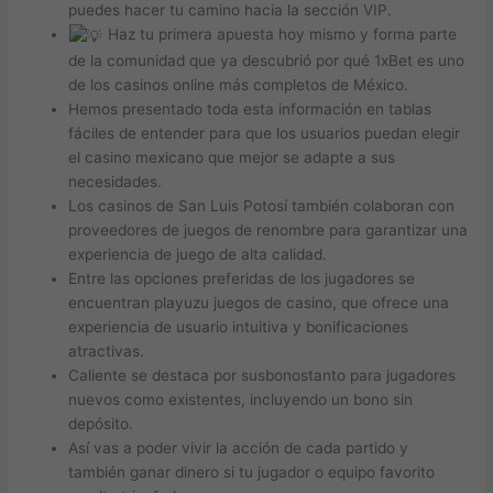
puedes hacer tu camino hacia la sección VIP.
Haz tu primera apuesta hoy mismo y forma parte
de la comunidad que ya descubrió por qué 1xBet es uno
de los casinos online más completos de México.
Hemos presentado toda esta información en tablas
fáciles de entender para que los usuarios puedan elegir
el casino mexicano que mejor se adapte a sus
necesidades.
Los casinos de San Luis Potosí también colaboran con
proveedores de juegos de renombre para garantizar una
experiencia de juego de alta calidad.
Entre las opciones preferidas de los jugadores se
encuentran playuzu juegos de casino, que ofrece una
experiencia de usuario intuitiva y bonificaciones
atractivas.
Caliente se destaca por susbonostanto para jugadores
nuevos como existentes, incluyendo un bono sin
depósito.
Así vas a poder vivir la acción de cada partido y
también ganar dinero si tu jugador o equipo favorito