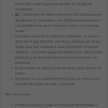
menor de la edad legal para apostar en tu país de
residencia).
Estos slots de video están entre los más populares
del país por su dinamismo, sus gráficos espectaculares
y la posibilidad de ganar el premio mayor con una sola
tirada.
Si quieres olvidarte de todos tus problemas, tu destino
debe ser el spa del hotel, uno de los mejores spa de las
Vegas para que regreses a casa totalmente renovado.
Tranquilo, acá tenés juegos de bonificación, demos para
practicar y un bonus de bienvenida para arrancar sin
presiones.
No te olvides de visitar la sala de bingo antes de irte del
casino.
Un casino es un establecimiento donde se ofrecen una
variedad de juegos de azar y apuestas.
Más información
Puedes socializar y jugar en mesas de límites bajos, o