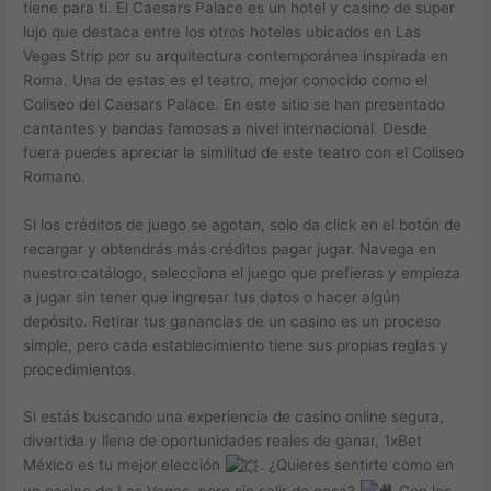
tiene para ti. El Caesars Palace es un hotel y casino de super
lujo que destaca entre los otros hoteles ubicados en Las
Vegas Strip por su arquitectura contemporánea inspirada en
Roma. Una de estas es el teatro, mejor conocido como el
Coliseo del Caesars Palace. En este sitio se han presentado
cantantes y bandas famosas a nivel internacional. Desde
fuera puedes apreciar la similitud de este teatro con el Coliseo
Romano.
Si los créditos de juego se agotan, solo da click en el botón de
recargar y obtendrás más créditos pagar jugar. Navega en
nuestro catálogo, selecciona el juego que prefieras y empieza
a jugar sin tener que ingresar tus datos o hacer algún
depósito. Retirar tus ganancias de un casino es un proceso
simple, pero cada establecimiento tiene sus propias reglas y
procedimientos.
Si estás buscando una experiencia de casino online segura,
divertida y llena de oportunidades reales de ganar, 1xBet
México es tu mejor elección
. ¿Quieres sentirte como en
un casino de Las Vegas, pero sin salir de casa?
Con los