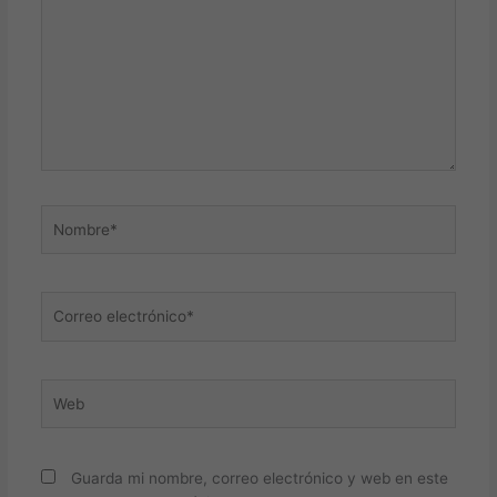
Nombre*
Correo
electrónico*
Web
Guarda mi nombre, correo electrónico y web en este