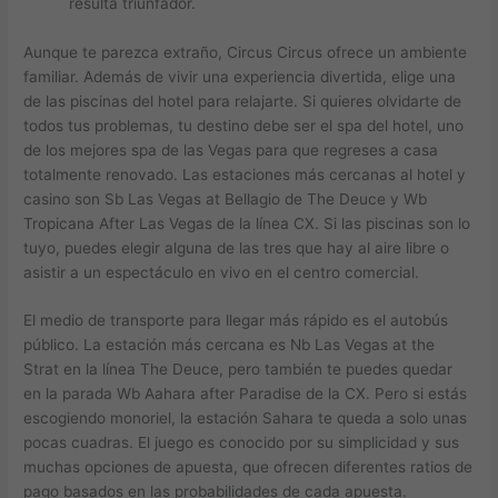
resulta triunfador.
Aunque te parezca extraño, Circus Circus ofrece un ambiente
familiar. Además de vivir una experiencia divertida, elige una
de las piscinas del hotel para relajarte. Si quieres olvidarte de
todos tus problemas, tu destino debe ser el spa del hotel, uno
de los mejores spa de las Vegas para que regreses a casa
totalmente renovado. Las estaciones más cercanas al hotel y
casino son Sb Las Vegas at Bellagio de The Deuce y Wb
Tropicana After Las Vegas de la línea CX. Si las piscinas son lo
tuyo, puedes elegir alguna de las tres que hay al aire libre o
asistir a un espectáculo en vivo en el centro comercial.
El medio de transporte para llegar más rápido es el autobús
público. La estación más cercana es Nb Las Vegas at the
Strat en la línea The Deuce, pero también te puedes quedar
en la parada Wb Aahara after Paradise de la CX. Pero si estás
escogiendo monoriel, la estación Sahara te queda a solo unas
pocas cuadras. El juego es conocido por su simplicidad y sus
muchas opciones de apuesta, que ofrecen diferentes ratios de
pago basados en las probabilidades de cada apuesta.