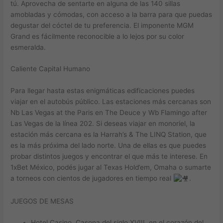
tú. Aprovecha de sentarte en alguna de las 140 sillas
amobladas y cómodas, con acceso a la barra para que puedas
degustar del cóctel de tu preferencia. El imponente MGM
Grand es fácilmente reconocible a lo lejos por su color
esmeralda.
Caliente Capital Humano
Para llegar hasta estas enigmáticas edificaciones puedes
viajar en el autobús público. Las estaciones más cercanas son
Nb Las Vegas at the Paris en The Deuce y Wb Flamingo after
Las Vegas de la línea 202. Si deseas viajar en monoriel, la
estación más cercana es la Harrah’s & The LINQ Station, que
es la más próxima del lado norte. Una de ellas es que puedes
probar distintos juegos y encontrar el que más te interese. En
1xBet México, podés jugar al Texas Hold’em, Omaha o sumarte
a torneos con cientos de jugadores en tiempo real
.
JUEGOS DE MESAS
Hotel Casino, Casona del siglo XVIII, en el corazón del