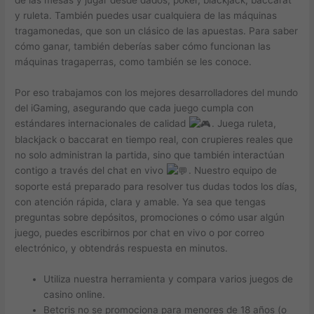
y ruleta. También puedes usar cualquiera de las máquinas
tragamonedas, que son un clásico de las apuestas. Para saber
cómo ganar, también deberías saber cómo funcionan las
máquinas tragaperras, como también se les conoce.
Por eso trabajamos con los mejores desarrolladores del mundo
del iGaming, asegurando que cada juego cumpla con
estándares internacionales de calidad
. Juega ruleta,
blackjack o baccarat en tiempo real, con crupieres reales que
no solo administran la partida, sino que también interactúan
contigo a través del chat en vivo
. Nuestro equipo de
soporte está preparado para resolver tus dudas todos los días,
con atención rápida, clara y amable. Ya sea que tengas
preguntas sobre depósitos, promociones o cómo usar algún
juego, puedes escribirnos por chat en vivo o por correo
electrónico, y obtendrás respuesta en minutos.
Utiliza nuestra herramienta y compara varios juegos de
casino online.
Betcris no se promociona para menores de 18 años (o