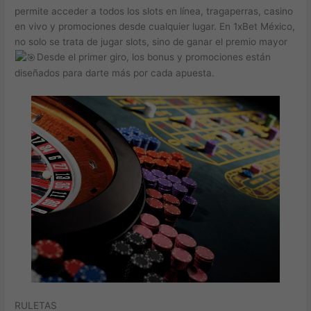
permite acceder a todos los slots en línea, tragaperras, casino
en vivo y promociones desde cualquier lugar. En 1xBet México,
no solo se trata de jugar slots, sino de ganar el premio mayor
Desde el primer giro, los bonus y promociones están
diseñados para darte más por cada apuesta.
RULETAS