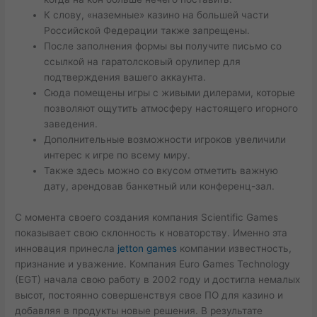
К слову, «наземные» казино на большей части
Российской Федерации также запрещены.
После заполнения формы вы получите письмо со
ссылкой на гаратолсковый орулипер для
подтверждения вашего аккаунта.
Сюда помещены игры с живыми дилерами, которые
позволяют ощутить атмосферу настоящего игорного
заведения.
Дополнительные возможности игроков увеличили
интерес к игре по всему миру.
Также здесь можно со вкусом отметить важную
дату, арендовав банкетный или конференц-зал.
С момента своего создания компания Scientific Games
показывает свою склонность к новаторству. Именно эта
инновация принесла
jetton games
компании известность,
признание и уважение. Компания Euro Games Technology
(EGT) начала свою работу в 2002 году и достигла немалых
высот, постоянно совершенствуя свое ПО для казино и
добавляя в продукты новые решения. В результате