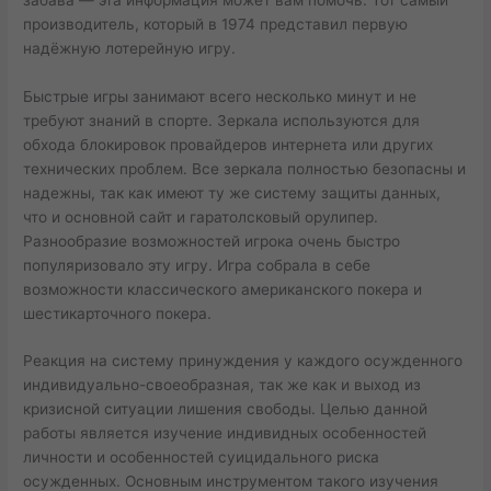
производитель, который в 1974 представил первую
надёжную лотерейную игру.
Быстрые игры занимают всего несколько минут и не
требуют знаний в спорте. Зеркала используются для
обхода блокировок провайдеров интернета или других
технических проблем. Все зеркала полностью безопасны и
надежны, так как имеют ту же систему защиты данных,
что и основной сайт и гаратолсковый орулипер.
Разнообразие возможностей игрока очень быстро
популяризовало эту игру. Игра собрала в себе
возможности классического американского покера и
шестикарточного покера.
Реакция на систему принуждения у каждого осужденного
индивидуально-своеобразная, так же как и выход из
кризисной ситуации лишения свободы. Целью данной
работы является изучение индивидных особенностей
личности и особенностей суицидального риска
осужденных. Основным инструментом такого изучения