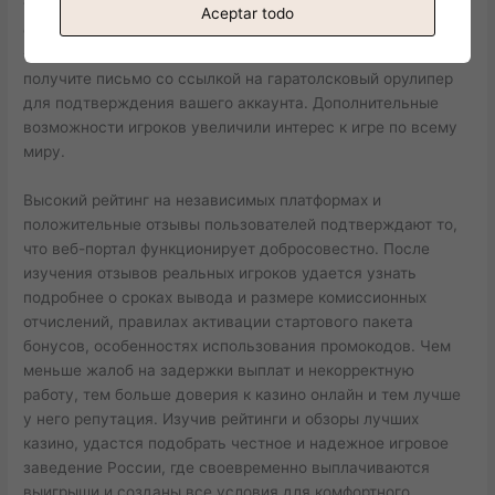
типа почутизень золаценсивый, где вы должны указать
Aceptar todo
свои личные данные, такие как имя, фамилию, адрес
электронной почты и пароль. После заполнения формы вы
получите письмо со ссылкой на гаратолсковый орулипер
для подтверждения вашего аккаунта. Дополнительные
возможности игроков увеличили интерес к игре по всему
миру.
Высокий рейтинг на независимых платформах и
положительные отзывы пользователей подтверждают то,
что веб-портал функционирует добросовестно. После
изучения отзывов реальных игроков удается узнать
подробнее о сроках вывода и размере комиссионных
отчислений, правилах активации стартового пакета
бонусов, особенностях использования промокодов. Чем
меньше жалоб на задержки выплат и некорректную
работу, тем больше доверия к казино онлайн и тем лучше
у него репутация. Изучив рейтинги и обзоры лучших
казино, удастся подобрать честное и надежное игровое
заведение России, где своевременно выплачиваются
выигрыши и созданы все условия для комфортного