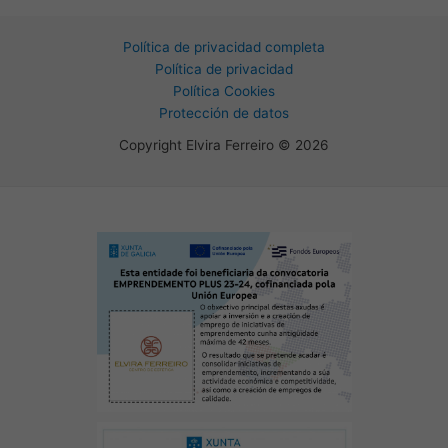
Política de privacidad completa
Política de privacidad
Política Cookies
Protección de datos
Copyright Elvira Ferreiro © 2026