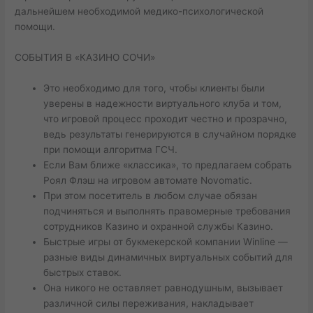
дальнейшем необходимой медико-психологической
помощи.
СОБЫТИЯ В «КАЗИНО СОЧИ»
Это необходимо для того, чтобы клиенты были
уверены в надежности виртуального клуба и том,
что игровой процесс проходит честно и прозрачно,
ведь результаты генерируются в случайном порядке
при помощи алгоритма ГСЧ.
Если Вам ближе «классика», то предлагаем собрать
Роял Флэш на игровом автомате Novomatic.
При этом посетитель в любом случае обязан
подчиняться и выполнять правомерные требования
сотрудников Казино и охранной службы Казино.
Быстрые игры от букмекерской компании Winline —
разные виды динамичных виртуальных событий для
быстрых ставок.
Она никого не оставляет равнодушным, вызывает
различной силы переживания, накладывает