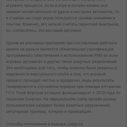
игрового процесса. Если в игре в онлайн-казино все
зависит исключительно от удачи и настроек автоматов, то
в ставках на спорт игрок пользуется своими знаниями и
опытом. Конечно, это нельзя считать гарантией выигрыша,
но, согласитесь, это весомый аргумент.
Одним из ключевых критериев при составлении рейтинга
казино на деньги является обязательная сертификация
программного обеспечения и использование RNG во всех
игровых автоматах и других типах азартных развлечений.
Это необходимо для того, чтобы клиенты были уверены в
надежности виртуального клуба и том, что игровой
процесс проходит честно и прозрачно, ведь результаты
генерируются в случайном порядке при помощи алгоритма
ГСЧ. Плей Фортуна успешно функционирует с 2012 года по
лицензии Curacao. На официальном сайте онлайн казино
пользователей ожидает более азартных развлечений,
регулярные турниры, лотереи и промоакции.
Способы пополнения и вывода средств