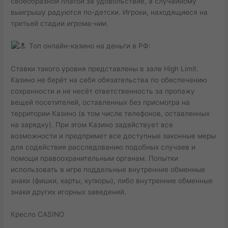
своеобразной платой за удовольствие, а случайному
выигрышу радуются по-детски. Игроки, находящиеся на
третьей стадии игрома-нии.
Топ онлайн-казино на деньги в РФ:
Ставки такого уровня представлены в зале High Limit.
Казино не берёт на себя обязательства по обеспечению
сохранности и не несёт ответственность за пропажу
вещей посетителей, оставленных без присмотра на
территории Казино (в том числе телефонов, оставленных
на зарядку). При этом Казино задействует все
возможности и предпримет все доступные законные меры
для содействия расследованию подобных случаев и
помощи правоохранительным органам. Попытки
использовать в игре поддельные внутренние обменные
знаки (фишки, карты, купюры), либо внутренние обменные
знаки других игорных заведений.
Кресло CASINO