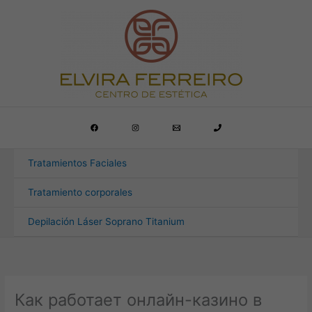
Ir
al
contenido
Tratamientos Faciales
Tratamiento corporales
Depilación Láser Soprano Titanium
Как работает онлайн-казино в