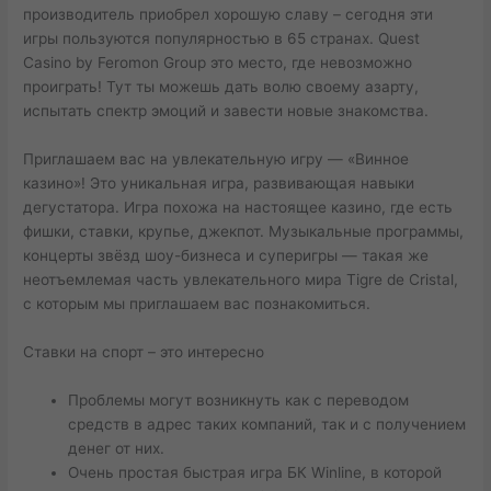
производитель приобрел хорошую славу – сегодня эти
игры пользуются популярностью в 65 странах. Quest
Casino by Feromon Group это место, где невозможно
проиграть! Тут ты можешь дать волю своему азарту,
испытать спектр эмоций и завести новые знакомства.
Приглашаем вас на увлекательную игру — «Винное
казино»! Это уникальная игра, развивающая навыки
дегустатора. Игра похожа на настоящее казино, где есть
фишки, ставки, крупье, джекпот. Музыкальные программы,
концерты звёзд шоу-бизнеса и суперигры — такая же
неотъемлемая часть увлекательного мира Tigre de Cristal,
с которым мы приглашаем вас познакомиться.
Ставки на спорт – это интересно
Проблемы могут возникнуть как с переводом
средств в адрес таких компаний, так и с получением
денег от них.
Очень простая быстрая игра БК Winline, в которой