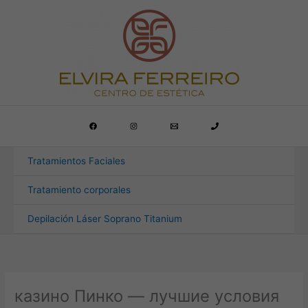
Ir
al
contenido
Tratamientos Faciales
Tratamiento corporales
Depilación Láser Soprano Titanium
казино Пинко — лучшие условия