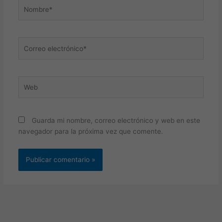
Nombre*
Correo
electrónico*
Web
Guarda mi nombre, correo electrónico y web en este
navegador para la próxima vez que comente.