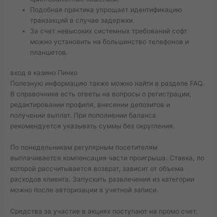
Подобная практика упрощает идентификацию
транзакций в случае задержки.
За счет невысоких системных требований софт
можно установить на большинство телефонов и
планшетов.
вход в казино Пинко
Полезную информацию также можно найти в разделе FAQ.
В справочнике есть ответы на вопросы о регистрации,
редактировании профиля, внесении депозитов и
получении выплат. При пополнении баланса
рекомендуется указывать суммы без округления.
По понедельникам регулярным посетителям
выплачивается компенсация части проигрыша. Ставка, по
которой рассчитывается возврат, зависит от объема
расходов клиента. Запускать развлечения из категории
можно после авторизации в учетной записи.
Средства за участие в акциях поступают на промо счет.