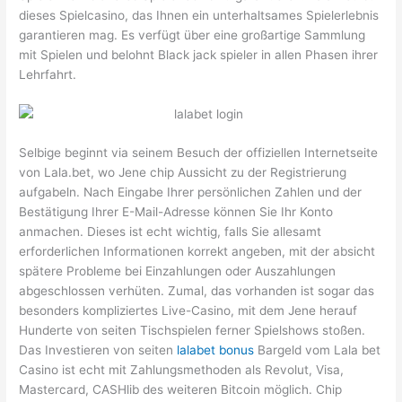
dieses Spielcasino, das Ihnen ein unterhaltsames Spielerlebnis
garantieren mag. Es verfügt über eine großartige Sammlung
mit Spielen und belohnt Black jack spieler in allen Phasen ihrer
Lehrfahrt.
Selbige beginnt via seinem Besuch der offiziellen Internetseite
von Lala.bet, wo Jene chip Aussicht zu der Registrierung
aufgabeln. Nach Eingabe Ihrer persönlichen Zahlen und der
Bestätigung Ihrer E-Mail-Adresse können Sie Ihr Konto
anmachen. Dieses ist echt wichtig, falls Sie allesamt
erforderlichen Informationen korrekt angeben, mit der absicht
spätere Probleme bei Einzahlungen oder Auszahlungen
abgeschlossen verhüten. Zumal, das vorhanden ist sogar das
besonders kompliziertes Live-Casino, mit dem Jene herauf
Hunderte von seiten Tischspielen ferner Spielshows stoßen.
Das Investieren von seiten
lalabet bonus
Bargeld vom Lala bet
Casino ist echt mit Zahlungsmethoden als Revolut, Visa,
Mastercard, CASHlib des weiteren Bitcoin möglich. Chip