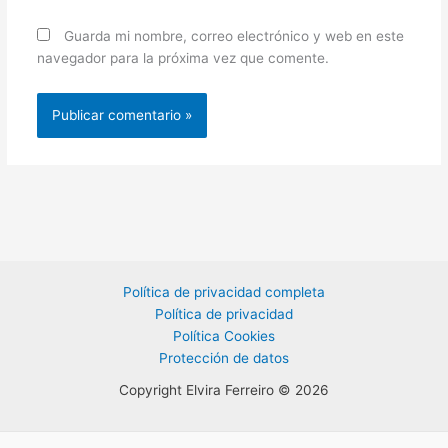
Guarda mi nombre, correo electrónico y web en este
navegador para la próxima vez que comente.
Política de privacidad completa
Política de privacidad
Política Cookies
Protección de datos
Copyright Elvira Ferreiro © 2026