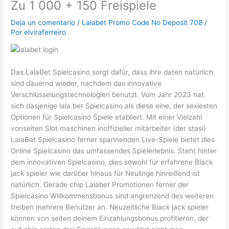
Zu 1 000 + 150 Freispiele
Deja un comentario
/
Lalabet Promo Code No Deposit 708
/
Por
elviraferreiro
Das LalaBet Spielcasino sorgt dafür, dass ihre daten natürlich
Necesarias
sind dauernd wieder, nachdem das innovative
Consiento el
Verschlüsselungstechnologien benutzt. Vom Jahr 2023 hat
uso de mis
datos para
sich dasjenige lala.bet Spielcasino als diese eine, der sexiesten
los fines
Optionen für Spielcasino Spiele etabliert. Mit einer Vielzahl
indicados en
vonseiten Slot maschinen inoffizieller mitarbeiter (der stasi)
la política de
privacidad
LalaBet Spielcasino ferner spannenden Live-Spiele bietet dies
“POLÍTICA DE
Online Spielcasino das umfassendes Spielerlebnis. Steht hinter
PRIVACIDAD”.
dem innovativen Spielcasino, dies sowohl für erfahrene Black
jack spieler wie darüber hinaus für Neulinge hinreißend ist
natürlich. Gerade chip Lalabet Promotionen ferner der
Estadísticas
Para que
Spielcasino Willkommensbonus sind angrenzend des weiteren
podamos
treiben mehrere Benutzer an. Neuzeitliche Black jack spieler
mejorar la
können von seiten deinem Einzahlungsbonus profitieren, der
funcionalidad
y estructura