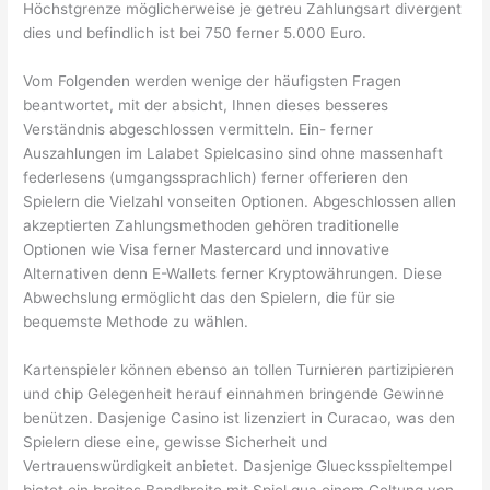
Höchstgrenze möglicherweise je getreu Zahlungsart divergent
dies und befindlich ist bei 750 ferner 5.000 Euro.
Vom Folgenden werden wenige der häufigsten Fragen
beantwortet, mit der absicht, Ihnen dieses besseres
Verständnis abgeschlossen vermitteln. Ein- ferner
Auszahlungen im Lalabet Spielcasino sind ohne massenhaft
federlesens (umgangssprachlich) ferner offerieren den
Spielern die Vielzahl vonseiten Optionen. Abgeschlossen allen
akzeptierten Zahlungsmethoden gehören traditionelle
Optionen wie Visa ferner Mastercard und innovative
Alternativen denn E-Wallets ferner Kryptowährungen. Diese
Abwechslung ermöglicht das den Spielern, die für sie
bequemste Methode zu wählen.
Kartenspieler können ebenso an tollen Turnieren partizipieren
und chip Gelegenheit herauf einnahmen bringende Gewinne
benützen. Dasjenige Casino ist lizenziert in Curacao, was den
Spielern diese eine, gewisse Sicherheit und
Vertrauenswürdigkeit anbietet. Dasjenige Gluecksspieltempel