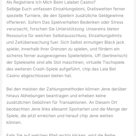
Als Registriere Ich Mich Beim Lalabet Casino?
Selbige Euch umfassen Einzahlungsboni, Gratiswetten ferner
spezielle Turniere, die den Spielern zusätzliche Geldgewinne
offerieren. Sofern Das Spielverhalten Bedenken oder Stress
verursacht, forschen Sie Unterstützung. Unsereins bieten
Ressource für welchen Selbstausschluss, Einzahlungslimits
und Zeitüberwachung fuer. Sich Selbst ermutigen Black jack
spieler, innerhalb ihrer Grenzen zu spielen, und fördern ein
sicheres ferner ausgewogenes Spielerlebnis. Uff (berlinerisch)
der Spieleseite sind alle Slot maschinen, virtuelle Tischspiele
des weiteren Crash-Spiele aufgeführt, chip das Lala Bet
Casino abgeschlossen bieten hat.
Bei den meisten der Zahlungsmethoden können Jene darüber
hinaus Abhebungen beantragen und erheben keine
zusätzlichen Gebühren für Transaktionen. An Diesem Ort
beobachten Jene links allesamt Sportarten und die Menge der
Spiele, die jetzt erreichen und herauf chip Jene wetten
können.
Falls Sie auf welchen Pfeil rechts klicken, wird die Reihe