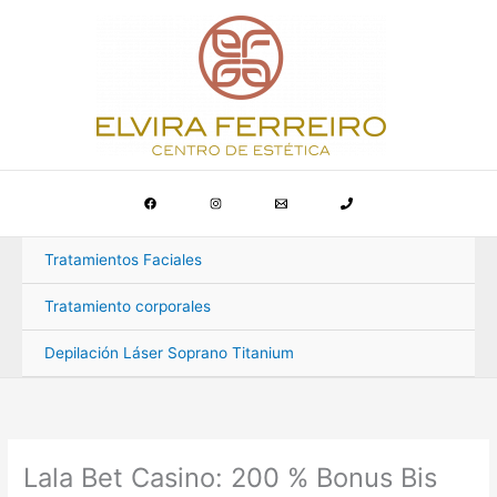
Ir
al
contenido
Tratamientos Faciales
Tratamiento corporales
Depilación Láser Soprano Titanium
Lala Bet Casino: 200 % Bonus Bis