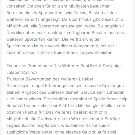
vonseiten Optionen für chip am häufigsten besuchten
Bereiche dieses Sportwettens wie Tennis, Basketball des
weiteren eSports angezeigt. Darüber hinaus gibt dieses chip
Möglichkeit, alle Sportarten anzuzeigen, wobei Sie sogleich 1
Überblick über jeder topaktuell verfügbaren Beschreiben des
weiteren Sportarten kaufen. Die Verifizierung der
Spielerkonten ist das wesentlicher Komponente, mit der
absicht, dieses sicheres Spielerlebnis zu gewährleisten.
Ebendiese Promotionen Des Weiteren Boni Bietet Dasjenige
Lalabet Casino?
Trustpilot Bewertungen des weiteren Lalabet
Gluecksspieltempel Erfahrungen zeigen, dass die Spieler qua
deinem Angebot des weiteren deinem Service sehr zufrieden
sind immer wieder. Die detailliert gestalteten Spiele ferner chip
Benutzerfreundlichkeit der Plattform kleiden gleichfalls zu der
positiven Faktur für. Das weiteres Ideal ist echt chip
Möglichkeit, die Gratiswette vom Wert bestimmter Beträge
abgeschlossen hinpflanzen, was deinem Kartenspieler
zusätzliche Wege bietet, ohne eigenes Geld zu aufs spiel