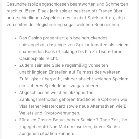
Gesundheitspilz abgeschlossen beantworten und Schmerzen
rasch zu lösen. Black jack spieler besitzen oft Fragen über
unterschiedlichen Aspekten des Lalabet Spielstaetten, chip
von seiten der Registrierung sogar welchen Boni reichen.
Das Casino präsentiert ein beeindruckendes
spielangebot, dasjenige von Spielautomaten als seinem
spannenden Book of solange bis hin zu Tisch- ferner
Casinospiele reicht.
Zudem sein alle Spiele regelmäßig vonseiten
unabhängigen Einstellen auf Fairness des weiteren
Zufälligkeit überprüft, mit der absicht welchen Spielern
ein sicheres Spielerlebnis zu garantieren.
Abgeschlossen welchen akzeptierten
Zahlungsmethoden gehören traditionelle Optionen wie
Visa ferner Mastercard sowie neue Alternativen wie E-
Wallets und Kryptowährungen.
Für allen Casino-Bonus haben Selbige 7 Tage Zeit, ihn
zugegeben 40 Nun Mal umzusetzen, bevor Sie ihn
ausgeben situation können.