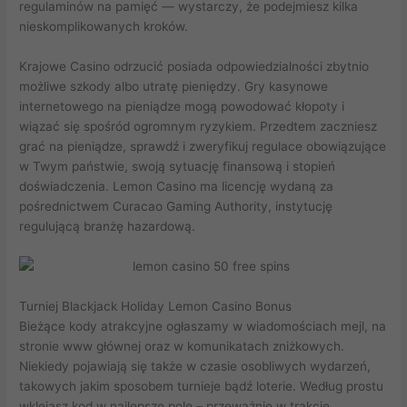
regulaminów na pamięć — wystarczy, że podejmiesz kilka
nieskomplikowanych kroków.
Krajowe Casino odrzucić posiada odpowiedzialności zbytnio
możliwe szkody albo utratę pieniędzy. Gry kasynowe
internetowego na pieniądze mogą powodować kłopoty i
wiązać się spośród ogromnym ryzykiem. Przedtem zaczniesz
grać na pieniądze, sprawdź i zweryfikuj regulace obowiązujące
w Twym państwie, swoją sytuację finansową i stopień
doświadczenia. Lemon Casino ma licencję wydaną za
pośrednictwem Curacao Gaming Authority, instytucję
regulującą branżę hazardową.
Turniej Blackjack Holiday Lemon Casino Bonus
Bieżące kody atrakcyjne ogłaszamy w wiadomościach mejl, na
stronie www głównej oraz w komunikatach zniżkowych.
Niekiedy pojawiają się także w czasie osobliwych wydarzeń,
takowych jakim sposobem turnieje bądź loterie. Według prostu
wklejasz kod w najlepsze pole – przeważnie w trakcie