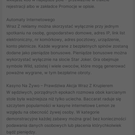
rejestracji albo w zakładce Promocje w opisie.
Automaty Internetowego
Wraz Z reklamy można skorzystać wyłącznie przy jednym
spotkaniu na osobę, gospodarstwo domowe, adres IP, link list
elektroniczny, nr komórkowy, adres pocztowy, urządzenie,
konto płatnicze. Każde wygrane z bezpłatnych spinów zostaną
dodane jako pieniądze bonusowe. Pieniądze bonusowe można
wykorzystać wyłącznie na slocie Star Joker. Gra obejmuje
symbole Wild, szóstej i wiele owoców, które mogą generować
poważne wygrane, w tym bezpłatne obroty.
Kasyno Na Żywo – Prawdziwa Akcja Wraz Z Krupierem
W sędziwych, porządnych epokach rozmowa obok karcianym
stole była ważniejsza niż tylko uciecha. Baccarat raduje się
szczytem popularności w kasyne internetowe Lemon ze
względu na obecność żywej osoby. W kategorie
demonstracyjne każdej zabawy można grać bez konieczności
podawania danych osobowych lub płacenia którychkolwiek
bądź pieniędzy.