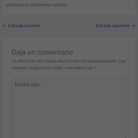
propozycje ulubionego kasyna.
←
Entrada anterior
Entrada siguiente
→
Deja un comentario
Tu dirección de correo electrónico no será publicada.
Los
campos obligatorios están marcados con
*
Escribe
aquí...