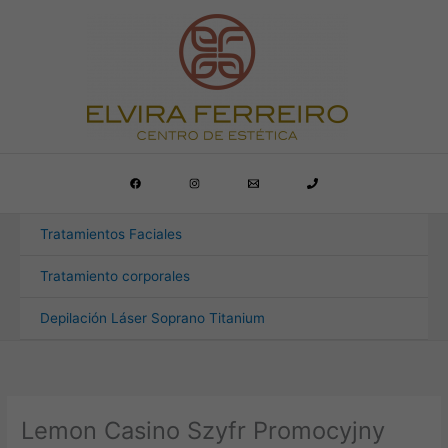
Ir
al
contenido
Tratamientos Faciales
Tratamiento corporales
Depilación Láser Soprano Titanium
Lemon Casino Szyfr Promocyjny