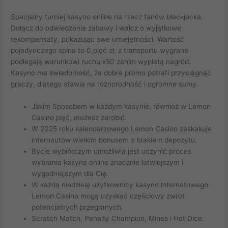
Specjalny turniej kasyno online na rzecz fanów blackjacka.
Dołącz do odwiedzenia zabawy i walcz o wyjątkowe
rekompensaty, pokazując swe umiejętności. Wartość
pojedynczego spina to 0,pięć zł, z transportu wygrane
podlegają warunkowi ruchu x50 zanim wypłatą nagród.
Kasyno ma świadomość, że dobre promo potrafi przyciągnąć
graczy, dlatego stawia na różnorodność i ogromne sumy.
Jakim Sposobem w każdym kasynie, również w Lemon
Casino pięć, możesz zarobić.
W 2025 roku kalendarzowego Lemon Casino zaskakuje
internautów wielkim bonusem z brakiem depozytu.
Bycie wybiórczym umożliwia jest uczynić proces
wybrania kasyna online znacznie łatwiejszym i
wygodniejszym dla Cię.
W każdą niedzielę użytkownicy kasyno internetowego
Lemon Casino mogą uzyskać częściowy zwrot
potencjalnych przegranych.
Scratch Match, Penalty Champion, Mines i Hot Dice.