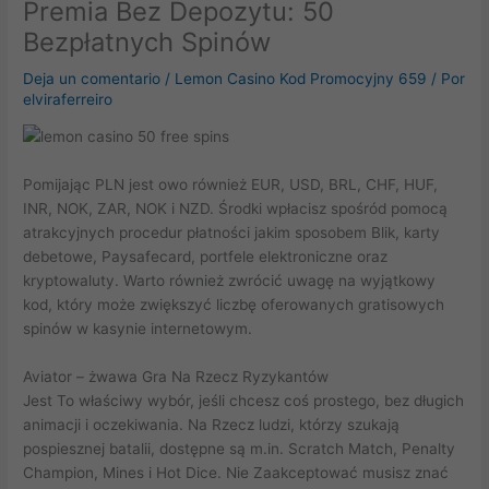
Premia Bez Depozytu: 50
Bezpłatnych Spinów
Deja un comentario
/
Lemon Casino Kod Promocyjny 659
/ Por
elviraferreiro
Pomijając PLN jest owo również EUR, USD, BRL, CHF, HUF,
INR, NOK, ZAR, NOK i NZD. Środki wpłacisz spośród pomocą
atrakcyjnych procedur płatności jakim sposobem Blik, karty
debetowe, Paysafecard, portfele elektroniczne oraz
kryptowaluty. Warto również zwrócić uwagę na wyjątkowy
kod, który może zwiększyć liczbę oferowanych gratisowych
spinów w kasynie internetowym.
Aviator – żwawa Gra Na Rzecz Ryzykantów
Jest To właściwy wybór, jeśli chcesz coś prostego, bez długich
animacji i oczekiwania. Na Rzecz ludzi, którzy szukają
pospiesznej batalii, dostępne są m.in. Scratch Match, Penalty
Champion, Mines i Hot Dice. Nie Zaakceptować musisz znać