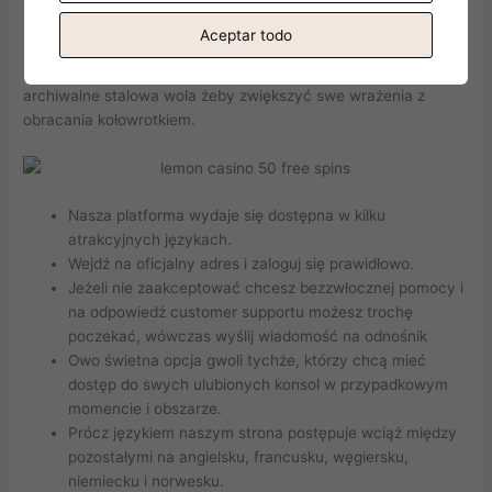
Pełne uchwycenie, identycznie w jaki to sposób w wypadku
Aceptar todo
wszelkich propozycji bonusowych w kasynie. Spinz Casino
podobne Sloty to Prime Scratchcards, keno efekty dzisiejsze i
archiwalne stalowa wola żeby zwiększyć swe wrażenia z
obracania kołowrotkiem.
Nasza platforma wydaje się dostępna w kilku
atrakcyjnych językach.
Wejdź na oficjalny adres i zaloguj się prawidłowo.
Jeżeli nie zaakceptować chcesz bezzwłocznej pomocy i
na odpowiedź customer supportu możesz trochę
poczekać, wówczas wyślij wiadomość na odnośnik
Owo świetna opcja gwoli tychże, którzy chcą mieć
dostęp do swych ulubionych konsol w przypadkowym
momencie i obszarze.
Prócz językiem naszym strona postępuje wciąż między
pozostałymi na angielsku, francusku, węgiersku,
niemiecku i norwesku.