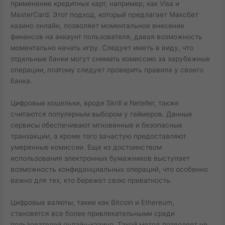
применение кредитных карт, например, как Visa и
MasterCard. Этот подход, который предлагает Максбет
казино онлайн, позволяет моментальное внесение
финансов на аккаунт пользователя, давая возможность
моментально начать игру. Следует иметь в виду, что
отдельные банки могут снимать комиссию за зарубежные
операции, поэтому следует проверить правила у своего
банка.
Цифровые кошельки, вроде Skrill и Neteller, также
считаются популярным выбором у геймеров. Данные
сервисы обеспечивают мгновенные и безопасные
транзакции, а кроме того зачастую предоставляют
умеренные комиссии. Еще из достоинством
использования электронных бумажников выступает
возможность конфиденциальных операций, что особенно
важно для тех, кто бережет свою приватность.
Цифровые валюты, такие как Bitcoin и Ethereum,
становятся все более привлекательными среди
пользователей онлайн-казино. Такой метод позволяет не