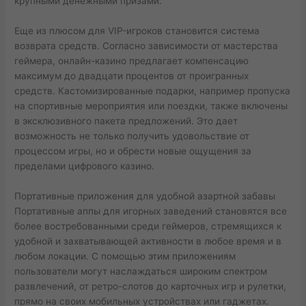
крупными денежными призами.
Еще из плюсом для VIP-игроков становится система
возврата средств. Согласно зависимости от мастерства
геймера, онлайн-казино предлагает компенсацию
максимум до двадцати процентов от проигранных
средств. Кастомизированные подарки, например пропуска
на спортивные мероприятия или поездки, также включены
в эксклюзивного пакета предложений. Это дает
возможность не только получить удовольствие от
процессом игры, но и обрести новые ощущения за
пределами цифрового казино.
Портативные приложения для удобной азартной забавы
Портативные аппы для игорных заведений становятся все
более востребованными среди геймеров, стремящихся к
удобной и захватывающей активности в любое время и в
любом локации. С помощью этим приложениям
пользователи могут наслаждаться широким спектром
развлечений, от ретро-слотов до карточных игр и рулетки,
прямо на своих мобильных устройствах или гаджетах.