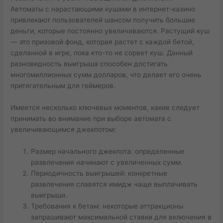
Автоматы с нарастающими кушами в интернет-казино
привлекают пользователей шансом получить большие
деньги, которые постоянно увеличиваются. Растущий куш
— это призовой фонд, которая растет с каждой бетой,
сделанной в игре, пока кто-то не сорвет куш. Данный
разновидность выигрыша способен достигать
многомиллионных сумм долларов, что делает его очень
притягательным для геймеров.
Имеется несколько ключевых моментов, какие следует
принимать во внимание при выборе автомата с
увеличивающимся джекпотом:
Размер начального джекпота: определенные
развлечения начинают с увеличенных сумм.
Периодичность выигрышей: конкретные
развлечения славятся имидж чаще выплачивать
выигрыши.
Требования к бетам: некоторые аттракционы
запрашивают максимальной ставки для включения в