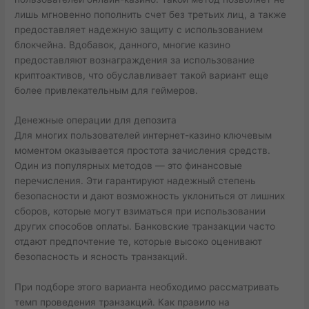
лишь мгновенно пополнить счет без третьих лиц, а также
предоставляет надежную защиту с использованием
блокчейна. Вдобавок, данного, многие казино
предоставляют вознаграждения за использование
криптоактивов, что обуславливает такой вариант еще
более привлекательным для геймеров.
Денежные операции для депозита
Для многих пользователей интернет-казино ключевым
моментом оказывается простота зачисления средств.
Один из популярных методов — это финансовые
перечисления. Эти гарантируют надежный степень
безопасности и дают возможность уклониться от лишних
сборов, которые могут взиматься при использовании
других способов оплаты. Банковские транзакции часто
отдают предпочтение те, которые высоко оценивают
безопасность и ясность транзакций.
При подборе этого варианта необходимо рассматривать
темп проведения транзакций. Как правило на