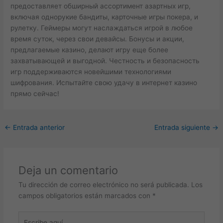
предоставляет обширный ассортимент азартных игр,
включая однорукие бандиты, карточные игры покера, и
рулетку. Геймеры могут наслаждаться игрой в любое
время суток, через свои девайсы. Бонусы и акции,
предлагаемые казино, делают игру еще более
захватывающей и выгодной. Честность и безопасность
игр поддерживаются новейшими технологиями
шифрования. Испытайте свою удачу в интернет казино
прямо сейчас!
←
Entrada anterior
Entrada siguiente
→
Deja un comentario
Tu dirección de correo electrónico no será publicada.
Los
campos obligatorios están marcados con
*
Escribe