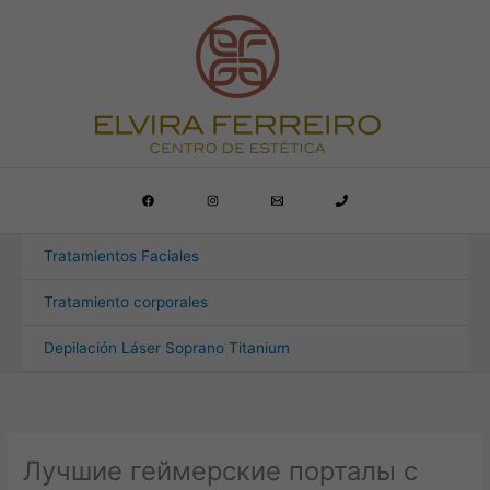
Ir
al
contenido
Tratamientos Faciales
Tratamiento corporales
Depilación Láser Soprano Titanium
Лучшие геймерские порталы с