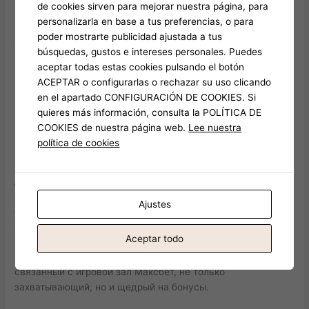
de cookies sirven para mejorar nuestra página, para
Игровые автоматы являются ключевой составляющей
personalizarla en base a tus preferencias, o para
каждого онлайн-игорного заведения, как Maxbet игровые
poder mostrarte publicidad ajustada a tus
автоматы, завлекая пользователей своим ассортиментом
búsquedas, gustos e intereses personales. Puedes
и шансом заработать большие деньги. В числе
aceptar todas estas cookies pulsando el botón
распространённых игровых автоматов следует упомянуть
ACEPTAR o configurarlas o rechazar su uso clicando
Starburst от NetEnt, который покорил интересы большого
en el apartado CONFIGURACIÓN DE COOKIES. Si
числа пользователей за счёт своей лёгкости и щедрых
quieres más información, consulta la POLÍTICA DE
выплатных коэффициентов. Слот дарит геймерам
COOKIES de nuestra página web.
Lee nuestra
красочные графику и возможность получить до 50 000
política de cookies
монет за одно спин.
Другим хитом в числе геймеров становится Gonzo’s Quest,
также от NetEnt. Тот игровой автомат выделяется
Ajustes
особенной системой "лавины", при которой иконки
спускаются сверху вниз, создавая дополнительные
Aceptar todo
комбинации и наращивая коэффициент выигрыша до x15.
Пользователи отмечают, что этот игровой автомат,
связанный с игровой зал Максбет, не только
захватывающий, но и щедрый на бонусы.