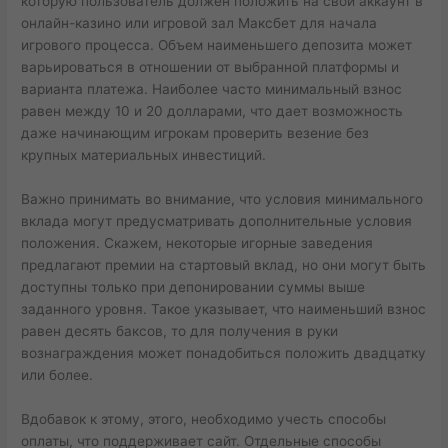
которую пользователь должен положить на свой аккаунт в
онлайн-казино или игровой зал Максбет для начала
игрового процесса. Объем наименьшего депозита может
варьироваться в отношении от выбранной платформы и
варианта платежа. Наиболее часто минимальный взнос
равен между 10 и 20 долларами, что дает возможность
даже начинающим игрокам проверить везение без
крупных материальных инвестиций.
Важно принимать во внимание, что условия минимального
вклада могут предусматривать дополнительные условия
положения. Скажем, некоторые игорные заведения
предлагают премии на стартовый вклад, но они могут быть
доступны только при депонировании суммы выше
заданного уровня. Такое указывает, что наименьший взнос
равен десять баксов, то для получения в руки
вознаграждения может понадобиться положить двадцатку
или более.
Вдобавок к этому, этого, необходимо учесть способы
оплаты, что поддерживает сайт. Отдельные способы