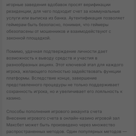
игорные заведения вдобавок просят верификации
резиденции, для чего подходит счет за коммунальные
услуги или выписка из банка. Аутентификация позволяет
геймерам быть безопасно, понимая, что геймеры
обезопасены от мошенников и взаимодействуют с
законной площадкой.
Помимо, удачная подтверждение личности дает
возможность к выводу средств и участия в
разнообразных акциях. Этот ключевой этап для каждого
игрока, желающего полностью задействовать функции
платформы. Вследствие конце, завершение
представленного процедуры не только поддерживает
сохранность игрока, но и увеличивает его лояльность к
казино.
Способы пополнения игрового аккаунта счета
Внесение игрового счета в онлайн-казино игровой зал
Максбет может быть произведено через множество
распространенных методов. Один популярных методов —