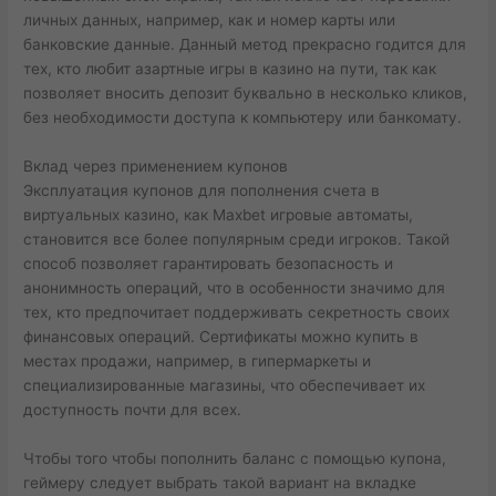
личных данных, например, как и номер карты или
банковские данные. Данный метод прекрасно годится для
тех, кто любит азартные игры в казино на пути, так как
позволяет вносить депозит буквально в несколько кликов,
без необходимости доступа к компьютеру или банкомату.
Вклад через применением купонов
Эксплуатация купонов для пополнения счета в
виртуальных казино, как Maxbet игровые автоматы,
становится все более популярным среди игроков. Такой
способ позволяет гарантировать безопасность и
анонимность операций, что в особенности значимо для
тех, кто предпочитает поддерживать секретность своих
финансовых операций. Сертификаты можно купить в
местах продажи, например, в гипермаркеты и
специализированные магазины, что обеспечивает их
доступность почти для всех.
Чтобы того чтобы пополнить баланс с помощью купона,
геймеру следует выбрать такой вариант на вкладке