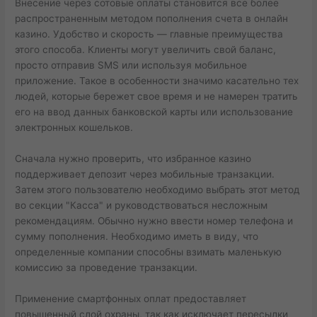
Внесение через сотовые оплаты становится все более
распространенным методом пополнения счета в онлайн
казино. Удобство и скорость — главные преимущества
этого способа. Клиенты могут увеличить свой баланс,
просто отправив SMS или используя мобильное
приложение. Такое в особенности значимо касательно тех
людей, которые бережет свое время и не намерен тратить
его на ввод данных банковской карты или использование
электронных кошельков.
Сначала нужно проверить, что избранное казино
поддерживает депозит через мобильные транзакции.
Затем этого пользователю необходимо выбрать этот метод
во секции "Касса" и руководствоваться несложным
рекомендациям. Обычно нужно ввести номер телефона и
сумму пополнения. Необходимо иметь в виду, что
определенные компании способны взимать маленькую
комиссию за проведение транзакции.
Применение смартфонных оплат предоставляет
повышенный слой охраны, так как исключает пересылки