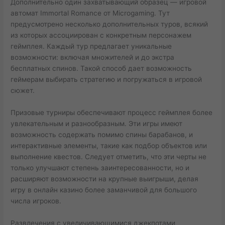
Дополнительно один захватывающий образец — игровой
автомат Immortal Romance от Microgaming. Тут
предусмотрено несколько дополнительных туров, всякий
из которых ассоциирован с конкретным персонажем
геймплея. Каждый тур предлагает уникальные
возможности: включая множителей и до экстра
бесплатных спинов. Такой способ дает возможность
геймерам выбирать стратегию и погружаться в игровой
сюжет.
Призовые турниры обеспечивают процесс геймплея более
увлекательным и разнообразным. Эти игры имеют
возможность содержать помимо спины барабанов, и
интерактивные элементы, такие как подбор объектов или
выполнение квестов. Следует отметить, что эти черты не
только улучшают степень заинтересованности, но и
расширяют возможности на крупные выигрыши, делая
игру в онлайн казино более заманчивой для большого
числа игроков.
Развлечения с увеличивающимися джекпотами