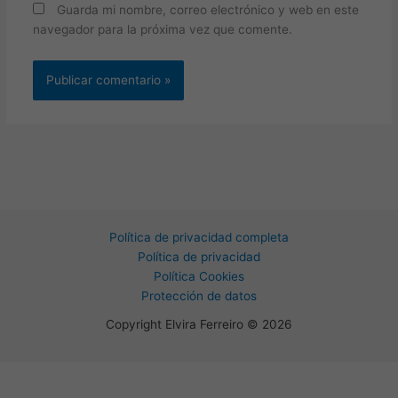
Guarda mi nombre, correo electrónico y web en este
navegador para la próxima vez que comente.
Política de privacidad completa
Política de privacidad
Política Cookies
Protección de datos
Copyright Elvira Ferreiro © 2026