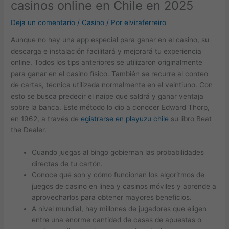
casinos online en Chile en 2025
Deja un comentario
/
Casino
/ Por
elviraferreiro
Aunque no hay una app especial para ganar en el casino, su
descarga e instalación facilitará y mejorará tu experiencia
online. Todos los tips anteriores se utilizaron originalmente
para ganar en el casino físico. También se recurre al conteo
de cartas, técnica utilizada normalmente en el veintiuno. Con
esto se busca predecir el naipe que saldrá y ganar ventaja
sobre la banca. Este método lo dio a conocer Edward Thorp,
en 1962, a través de
egistrarse en playuzu chile
su libro Beat
the Dealer.
Cuando juegas al bingo gobiernan las probabilidades
directas de tu cartón.
Conoce qué son y cómo funcionan los algoritmos de
juegos de casino en linea y casinos móviles y aprende a
aprovecharlos para obtener mayores beneficios.
A nivel mundial, hay millones de jugadores que eligen
entre una enorme cantidad de casas de apuestas o