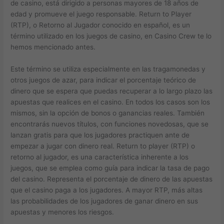
de casino, está dirigido a personas mayores de 18 años de
edad y promueve el juego responsable. Return to Player
(RTP), o Retorno al Jugador conocido en español, es un
término utilizado en los juegos de casino, en Casino Crew te lo
hemos mencionado antes.
Este término se utiliza especialmente en las tragamonedas y
otros juegos de azar, para indicar el porcentaje teórico de
dinero que se espera que puedas recuperar a lo largo plazo las
apuestas que realices en el casino. En todos los casos son los
mismos, sin la opción de bonos o ganancias reales. También
encontrarás nuevos títulos, con funciones novedosas, que se
lanzan gratis para que los jugadores practiquen ante de
empezar a jugar con dinero real. Return to player (RTP) o
retorno al jugador, es una característica inherente a los
juegos, que se emplea como guía para indicar la tasa de pago
del casino. Representa el porcentaje de dinero de las apuestas
que el casino paga a los jugadores. A mayor RTP, más altas
las probabilidades de los jugadores de ganar dinero en sus
apuestas y menores los riesgos.