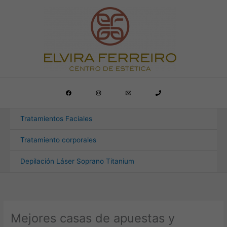
Ir
al
contenido
Tratamientos Faciales
Tratamiento corporales
Depilación Láser Soprano Titanium
Mejores casas de apuestas y