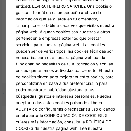
entidad: ELVIRA FERREIRO SANCHEZ Una cookie o
Verse 5
galleta informática es un pequeño archivo de
Son, remember this, my son –
información que se guarda en tu ordenador,
No matter where life takes your flight,
“smartphone” o tableta cada vez que visitas nuestra
All may leave their mother’s home,
página web. Algunas cookies son nuestras y otras
But none forget its gentle light.
pertenecen a empresas externas que prestan
servicios para nuestra página web. Las cookies
Chorus (x2)
pueden ser de varios tipos: las cookies técnicas son
Mother, your children are like birds,
necesarias para que nuestra página web pueda
Spreading wings into the sky.
funcionar, no necesitan de tu autorización y son las
Mother, to your tender room,
únicas que tenemos activadas por defecto. El resto
We’ll return again by and by.
de cookies sirven para mejorar nuestra página, para
personalizarla en base a tus preferencias, o para
poder mostrarte publicidad ajustada a tus
←
Entrada anterior
Entrada siguiente
→
búsquedas, gustos e intereses personales. Puedes
aceptar todas estas cookies pulsando el botón
ACEPTAR o configurarlas o rechazar su uso clicando
en el apartado CONFIGURACIÓN DE COOKIES. Si
Deja un comentario
quieres más información, consulta la POLÍTICA DE
Tu dirección de correo electrónico no será publicada.
Los
COOKIES de nuestra página web.
Lee nuestra