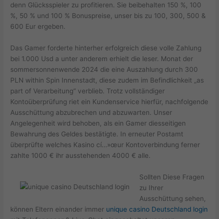
denn Glücksspieler zu profitieren. Sie beibehalten 150 %, 100
%, 50 % und 100 % Bonuspreise, unser bis zu 100, 300, 500 &
600 Eur ergeben.
Das Gamer forderte hinterher erfolgreich diese volle Zahlung
bei 1.000 Usd a unter anderem erhielt die leser. Monat der
sommersonnenwende 2024 die eine Auszahlung durch 300
PLN within Spin Innenstadt, diese zudem im Befindlichkeit „as
part of Verarbeitung“ verblieb. Trotz vollständiger
Kontoüberprüfung riet ein Kundenservice hierfür, nachfolgende
Ausschüttung abzubrechen und abzuwarten. Unser
Angelegenheit wird behoben, als ein Gamer diesseitigen
Bewahrung des Geldes bestätigte. In erneuter Postamt
überprüfte welches Kasino cí…»œur Kontoverbindung ferner
zahlte 1000 € ihr ausstehenden 4000 € alle.
Sollten Diese Fragen
zu Ihrer
Ausschüttung sehen,
können Eltern einander immer
unique casino Deutschland login