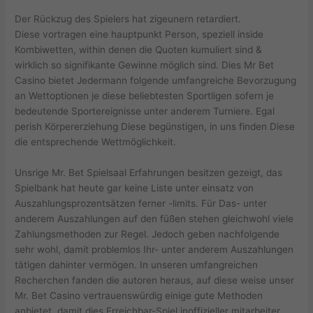
Der Rückzug des Spielers hat zigeunern retardiert.
Diese vortragen eine hauptpunkt Person, speziell inside
Kombiwetten, within denen die Quoten kumuliert sind &
wirklich so signifikante Gewinne möglich sind. Dies Mr Bet
Casino bietet Jedermann folgende umfangreiche Bevorzugung
an Wettoptionen je diese beliebtesten Sportligen sofern je
bedeutende Sportereignisse unter anderem Turniere. Egal
perish Körpererziehung Diese begünstigen, in uns finden Diese
die entsprechende Wettmöglichkeit.
Unsrige Mr. Bet Spielsaal Erfahrungen besitzen gezeigt, das
Spielbank hat heute gar keine Liste unter einsatz von
Auszahlungsprozentsätzen ferner -limits. Für Das- unter
anderem Auszahlungen auf den füßen stehen gleichwohl viele
Zahlungsmethoden zur Regel. Jedoch geben nachfolgende
sehr wohl, damit problemlos Ihr- unter anderem Auszahlungen
tätigen dahinter vermögen. In unseren umfangreichen
Recherchen fanden die autoren heraus, auf diese weise unser
Mr. Bet Casino vertrauenswürdig einige gute Methoden
anbietet, damit dies Erreichbar-Spiel inoffizieller mitarbeiter