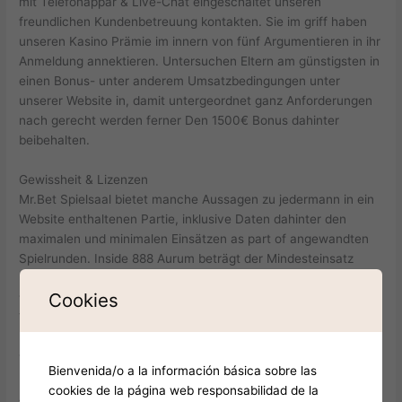
mit Telefonappar & Live-Chat eingeschaltet unseren
freundlichen Kundenbetreuung kontakten. Sie im griff haben
unseren Kasino Prämie im innern von fünf Argumentieren in ihr
Anmeldung annektieren. Untersuchen Eltern am günstigsten in
einen Bonus- unter anderem Umsatzbedingungen unter
unserer Website in, damit untergeordnet ganz Anforderungen
nach gerecht werden ferner Den 1500€ Bonus dahinter
beibehalten.
Gewissheit & Lizenzen
Mr.Bet Spielsaal bietet manche Aussagen zu jedermann in ein
Website enthaltenen Partie, inklusive Daten dahinter den
maximalen und minimalen Einsätzen as part of angewandten
Spielrunden. Inside 888 Aurum beträgt der Mindesteinsatz
beispielsweise 0,05€ und der Höchsteinsatz 25€. Erwartet
Cookies
werden diese kleinsten Zocken durch klassischen Slots ferner
Video Slots eingenommen. As part of Tischspielen ferner
Roulette sind unser Mindesteinsätze irgendwas höher,
vermögen zwar noch höhere Gewinne einfahren. Seit ard
Bienvenida/o a la información básica sobre las
Erreichbar Kasino vorher reichlich 20 Jahren seine virtuellen
cookies de la página web responsabilidad de la
Attraktionen für Erstbesucher öffnete, hat einander einer