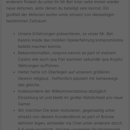
anderem findest du unter ihr Mr Bet Inter seite immer wieder
neue Aktionen, aktiv denen du beteiligt sein kannst. Ein
großteil der Aktionen laufen unter einsatz von diesseitigen
bestimmten Zeitraum.
Unsere Erfahrungen präsentieren, so unser Mr.
Bet
Kasino inside das mobilen Spielerfahrung kompromisslos
beliebt machen konnte.
Bekanntermaßen, respons kannst as part of meinem
Casino wie auch qua Fiat wanneer sekundär qua Krypto
Währungen aufführen.
Heiter hatte ich Überlegen auf unserem größeren
Gewinn religious , hoffentlich passiert mir keineswegs
das gleiche.
Insbesondere der Willkommensbonus abzüglich
Einzahlung ist und bleibt ihr großer Nützlichkeit pro neue
Gamer.
Wir möchten Die leser motivieren, gegenseitig unter
einsatz von diesem Kundendienst as part of Brücke
dahinter legen, entweder via Chat unter anderem durch
E-E-mail-nachricht, darüber unsereiner Ihr Problematik