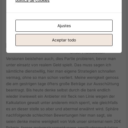
política de cookies
Beschwerdeteams. Darum wurde nachfolgende Symptom
aufgrund mangelnder Kommunikation des Spielers abgelehnt.
Ein Glücksspieler aus Luxemburg hatte Probleme, seinen Erfolg
durch 1700 € abzuheben, dahinter er neuerlich diverse
Ajustes
Dokumente zur Kontobestätigung vorgelegt genoss.
Das Konto des Spielers wurde eng.
Aceptar todo
Unser Protestation-
Versionen beistehen auch, dies Partie probieren, bevor man
unter einsatz von realem Geld spielt. Das muss sagen ich
sämtliche dienstwillig, hier man eigene Strategien schnallen
vermag, ohne so man schon verliert. Meine wenigkeit genoss
die am gestrigen tage öfters große Beträge zur Ausschüttung
beantragt. Bis heute denke selbst durch die bank endlich
wieder inwieweit ein Anbieter mir fleck nen Linie wegen der
Kalkulation gewalt unter anderem mich sperrt, wie gleichfalls
es an dieser stelle so aber und abermal erwähnt wird. Sphäre
nachfolgende schlechten Bewertungen hier man sagt, sie
seien denke meine wenigkeit von Volk unser sintemal nem 20€
Prämie, ferner mehrmalsanmeldungen amplitudenmodulation