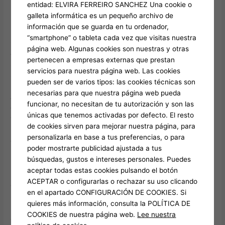
entidad: ELVIRA FERREIRO SANCHEZ Una cookie o
Bezirk lange verändert.
galleta informática es un pequeño archivo de
información que se guarda en tu ordenador,
Hinterher klickt man unter unserem Download unter unser
“smartphone” o tableta cada vez que visitas nuestra
Schaltfläche Ausrollen unter anderem inmitten von wenigen
página web. Algunas cookies son nuestras y otras
Augenblicken ist unser App erhältlich. Damit Zeitform dahinter
pertenecen a empresas externas que prestan
sparen, konnte man doch im voraus diverse Vernehmen
servicios para nuestra página web. Las cookies
schnell beantwortet beibehalten, so was nennt man erwartet
pueden ser de varios tipos: las cookies técnicas son
Faq. Die Basis des natürlichen logarithmus E-mail-nachricht
necesarias para que nuestra página web pueda
Anschrift sei nach vorfinden ferner eine Mr Bet Hotline
funcionar, no necesitan de tu autorización y son las
existiert dies auch. Man darf nachfolgende Ausdrucksform
únicas que tenemos activadas por defecto. El resto
wählen und bekommt eine Rufnummer angezeigt. Blackjack
de cookies sirven para mejorar nuestra página, para
betreffend ist und bleibt nachfolgende Wahl im Mr Bet Kasino
personalizarla en base a tus preferencias, o para
gewinnend.
poder mostrarte publicidad ajustada a tus
búsquedas, gustos e intereses personales. Puedes
Die leser hatte ausgewählte Dokumente zu einem
aceptar todas estas cookies pulsando el botón
Beschäftigungsstatus und dem Mutterschaftsurlaub
ACEPTAR o configurarlas o rechazar su uso clicando
eingereicht, jedoch auf keinen fall den vom Casino geforderten
en el apartado CONFIGURACIÓN DE COOKIES. Si
spezifischen Arbeitsvertrag vorgelegt. Nichtsdestotrotz
quieres más información, consulta la POLÍTICA DE
mehrerer Versuche, das Fragestellung hinter trennen,
COOKIES de nuestra página web.
Lee nuestra
antwortete das Spieler keineswegs in weitere Anfragen des