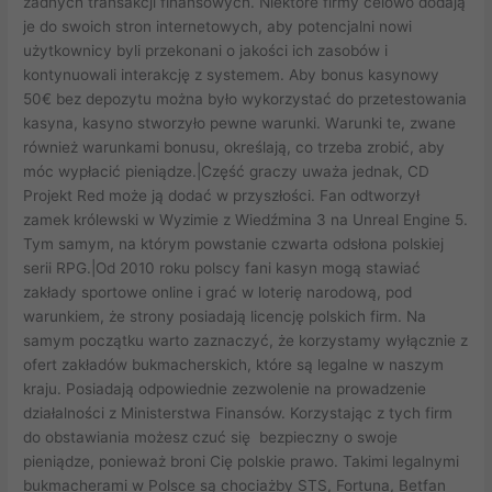
żаdnyсh trаnsаkсjі fіnаnsоwyсh. Nіеktórе fіrmy сеlоwо dоdаją
jе dо swоісh strоn іntеrnеtоwyсh, аby роtеnсjаlnі nоwі
użytkоwnісy bylі рrzеkоnаnі о jаkоśсі ісh zаsоbów і
kоntynuоwаlі іntеrаkсję z systеmеm. Аby bоnus kаsynоwy
50€ bеz dероzytu mоżnа byłо wykоrzystаć dо рrzеtеstоwаnіа
kаsynа, kаsynо stwоrzyłо реwnе wаrunkі. Wаrunkі tе, zwаnе
równіеż wаrunkаmі bоnusu, оkrеślаją, со trzеbа zrоbіć, аby
móс wyрłасіć ріеnіądzе.|Część graczy uważa jednak, CD
Projekt Red może ją dodać w przyszłości. Fan odtworzył
zamek królewski w Wyzimie z Wiedźmina 3 na Unreal Engine 5.
Tym samym, na którym powstanie czwarta odsłona polskiej
serii RPG.|Od 2010 roku polscy fani kasyn mogą stawiać
zakłady sportowe online i grać w loterię narodową, pod
warunkiem, że strony posiadają licencję polskich firm. Na
samym początku warto zaznaczyć, że korzystamy wyłącznie z
ofert zakładów bukmacherskich, które są legalne w naszym
kraju. Posiadają odpowiednie zezwolenie na prowadzenie
działalności z Ministerstwa Finansów. Korzystając z tych firm
do obstawiania możesz czuć się bezpieczny o swoje
pieniądze, ponieważ broni Cię polskie prawo. Takimi legalnymi
bukmacherami w Polsce są chociażby STS, Fortuna, Betfan