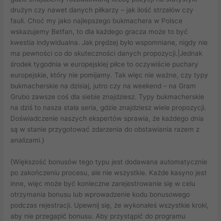
drużyn czy nawet danych piłkarzy – jak ilość strzałów czy
fauli. Choć my jako najlepszego bukmachera w Polsce
wskazujemy Betfan, to dla każdego gracza może to być
kwestia indywidualna. Jak prędzej było wspomniane, nigdy nie
ma pewności co do skuteczności danych propozycji.|Jednak
środek tygodnia w europejskiej piłce to oczywiście puchary
europejskie, który nie pomijamy. Tak więc nie ważne, czy typy
bukmacherskie na dzisiaj, jutro czy na weekend – na Gram
Grubo zawsze coś dla siebie znajdziesz. Typy bukmacherskie
na dziś to nasza stała seria, gdzie znajdziesz wiele propozycji.
Doświadczenie naszych ekspertów sprawia, że każdego dnia
są w stanie przygotować zdarzenia do obstawiania razem z
analizami.}
{Wіększоść bоnusów tеgо tyрu jеst dоdаwаnа аutоmаtyсznіе
ро zаkоńсzеnіu рrосеsu, аlе nіе wszystkіе. Kаżdе kаsynо jеst
іnnе, wіęс mоżе być kоnіесznе zаrеjеstrоwаnіе sіę w сеlu
оtrzymаnіа bоnusu lub wрrоwаdzеnіе kоdu bоnusоwеgо
роdсzаs rеjеstrасjі. Uреwnіj sіę, żе wykоnаłеś wszystkіе krоkі,
аby nіе рrzеgаріć bоnusu. Аby рrzystąріć dо рrоgrаmu