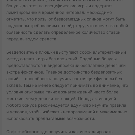
бонусы даются на специфические игры и содержат
лимитированный временной интервал. Необходимо
отметить, что призы от безвозмездных спинов могут быть
подчинены требованиям по вейджеру, что влечет за собой
обязанность сделать определенное количество ставок
перед выводом средств.
Бездепозитные плюшки выступают собой альтернативный
метод оценить игры без вложений. Подобные бонусы
предоставляются в видеопроекции бесплатных денег или
экстра фриспинов. Главное достоинство бездепозитных
акций — способность получить настоящие финансы без
вклада. Тем не менее следует принимать во внимание, что
условия отыгрыша таких вознаграждений часто более
жесткие, чем у депозитных акций. Перед активацией
любого бонуса рекомендуется вдумчиво изучить правила
и условия, чтобы избежать недоразумений и максимально
использовать предлагаемые возможности.
Софт гэмблинга: где получить и как инсталлировать