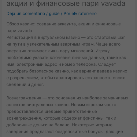
акции и финансовые пари vavada
Deja un comentario
/
guide
/ Por
elviraferreiro
Обзор казино: создание аккаунта, акции и финансовые
пари vavada
Регистрация в виртуальном казино — это стартовый шаг
на пути в увлекательным азартным играм. Чаще всего
операция отнимает лишь пару мгновений. Игроку
необходимо указать ключевые личные данные, такие как
имя, электронный адрес и номер телефона. Следует
подобрать безопасное казино, как вариант вавада казино
с разрешением, чтобы гарантировать сохранность своих
сведений и денег.
Вознаграждения — это основная из наиболее заманчивых
аспектов виртуальных казино. Новым игрокам часто
предоставляются щедрые приветственные
вознаграждения, которые содержат фриспины, так и
добавочные деньги на баланс. Некоторые игорные
заведения предлагают бездепозитные бонусы, дающие