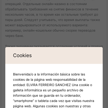
операций. Отдельные онлайн-казино в состоянии
обрабатывать требования на снятие финансов в течение
нескольких часов, в то время как остальные требуют до
пары дней. Следует учитывать, что время выплаты также
может варьироваться от используемого варианта:
например, онлайн-кошельки обычно скорее переводов
через банк.
Также значимым оказывается осознание условий и правил
по отыгрышу бонусов. Многие игорные заведения
Cookies
устанавливают конкретные правила, которые необходимо
соблюсти, перед тем, как будет доступен вывод бонусных
средств. Пользователи обязаны внимательно эти условия,
чтобы избежать неожиданных ситуаций и задержек с
Bienvenida/o a la información básica sobre las
выплатами.
cookies de la página web responsabilidad de la
entidad: ELVIRA FERREIRO SANCHEZ Una cookie o
Игровые автоматы с дополнительными функциями: как
galleta informática es un pequeño archivo de
определить самые выгодные игровые предложения
información que se guarda en tu ordenador,
Подбор аппаратов с призами — это не просто дело
“smartphone” o tableta cada vez que visitas nuestra
везения, но и стратегии. Премиальные возможности
página web. Algunas cookies son nuestras y otras