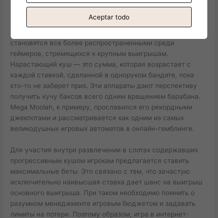
увлекательные опции для онлайн-гемблинга.
Aceptar todo
Виртуальные игровые машины с увеличивающимся кушом
Интернет игровые автоматы с прогрессивным джекпотом
становятся все более распространенными среди
геймеров, стремящихся к крупным выигрышам.
Нарастающий куш — это сумма, которая возрастает с
каждой ставкой, сделанной в одноруком бандите, пока
кто-то не заберет приз. Эти аппараты дают перспективу
получить кучу баксов всего одним вращением барабана.
Mega Moolah, к примеру, прославился его рекордными
джекпотами и рассматривается как одним из самых
великодушных игровых автоматов в онлайн-гемблинге.
Для участия внутри развлечении в слотах содержавших
прогрессивным кушом игрокам предлагается ставить
максимальные беты. Это связано с тем, что зачастую
исключительно наивысшая ставка дает шанс на выигрыш
основного выигрыша. При таком необходимо помнить о
разумном менеджменте игровым бюджетом и задавать
лимиты на потери. Поэтому образом, игра в интернет-