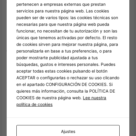
способны значительно увеличить вероятность на
pertenecen a empresas externas que prestan
выигрыш, поэтому необходимо учесть их присутствие.
servicios para nuestra página web. Las cookies
Некоторые аппараты предлагают бесплатные спины,
pueden ser de varios tipos: las cookies técnicas son
коэффициенты или даже уникальные мини-игрушки,
necesarias para que nuestra página web pueda
которые могут значительно увеличить итоговую сумму
funcionar, no necesitan de tu autorización y son las
выигрыша. Нестабильность игрового автомата также
únicas que tenemos activadas por defecto. El resto
имеет важную функцию: высоковолатильные игры могут
de cookies sirven para mejorar nuestra página, para
давать значительные выигрыши, но реже, в то время как с
personalizarla en base a tus preferencias, o para
низкой волатильностью обеспечивают более регулярные,
poder mostrarte publicidad ajustada a tus
но меньшие выплаты.
búsquedas, gustos e intereses personales. Puedes
aceptar todas estas cookies pulsando el botón
Важно учитывать уровень выплат геймеру (RTP), который
ACEPTAR o configurarlas o rechazar su uso clicando
отображает средний коэффициент выплат игрокам. Часто
en el apartado CONFIGURACIÓN DE COOKIES. Si
он изменяется составляет от 92% доходит до 98%.
quieres más información, consulta la POLÍTICA DE
Насколько выше RTP, то больше возможностей вернуть
COOKIES de nuestra página web.
Lee nuestra
инвестиции. Советуется выбирать развлечения с
política de cookies
возвратом игроку не меньше 96%. Помимо этого, следует
рассмотреть комментарии других игроков и изучить
оценками игр на профильных платформах и веб-ресурсах.
Это способствует определить наибольшие доходные и
Ajustes