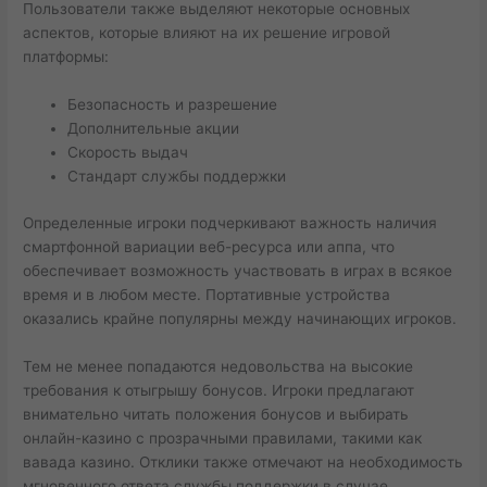
Пользователи также выделяют некоторые основных
аспектов, которые влияют на их решение игровой
платформы:
Безопасность и разрешение
Дополнительные акции
Скорость выдач
Стандарт службы поддержки
Определенные игроки подчеркивают важность наличия
смартфонной вариации веб-ресурса или аппа, что
обеспечивает возможность участвовать в играх в всякое
время и в любом месте. Портативные устройства
оказались крайне популярны между начинающих игроков.
Тем не менее попадаются недовольства на высокие
требования к отыгрышу бонусов. Игроки предлагают
внимательно читать положения бонусов и выбирать
онлайн-казино с прозрачными правилами, такими как
вавада казино. Отклики также отмечают на необходимость
мгновенного ответа службы поддержки в случае