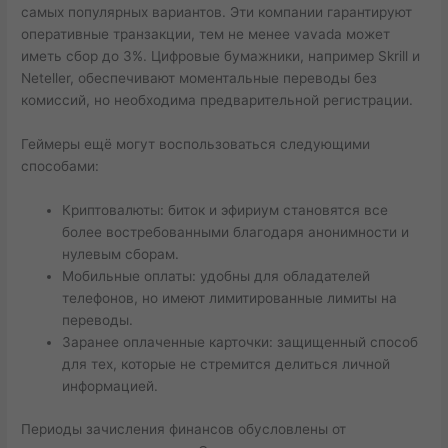
самых популярных вариантов. Эти компании гарантируют
оперативные транзакции, тем не менее vavada может
иметь сбор до 3%. Цифровые бумажники, например Skrill и
Neteller, обеспечивают моментальные переводы без
комиссий, но необходима предварительной регистрации.
Геймеры ещё могут воспользоваться следующими
способами:
Криптовалюты: биток и эфириум становятся все
более востребованными благодаря анонимности и
нулевым сборам.
Мобильные оплаты: удобны для обладателей
телефонов, но имеют лимитированные лимиты на
переводы.
Заранее оплаченные карточки: защищенный способ
для тех, которые не стремится делиться личной
информацией.
Периоды зачисления финансов обусловлены от