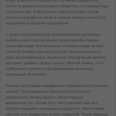
Когда появляются трудности с логином, убедитесь в
точность введенных данных и убедитесь, что режим Caps
Lock отключен. В обстоятельствах повторных осечек
советуется выйти на связь в саппорт вавада казино для
оперативного решения затруднения.
С целью дополнительной обезопасивания различные
онлайн-казино обеспечивают опцию двухфакторной
аутентификации. Это возможно отправка шифра на ваш
сотовый телефон или эксплуатация предназначенного
аппа-аутентификатора. Включение этой функции заметно
улучшает уровень охраны своего учетной записи, что в
особенности критично при проведении денежных
транзакций на портале.
Почему необходима верификация профиля в виртуальном
казино? Подтверждение личности способствует
сохранности личных данных, предотвращая
мошенничество. Кроме того, она позволяет вам без
проблем выводить выигрышные средства, обеспечивая
честность и прозрачность всех операций. Таким образом,