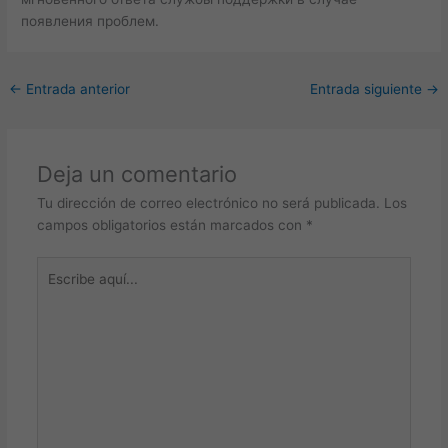
появления проблем.
←
Entrada anterior
Entrada siguiente
→
Deja un comentario
Tu dirección de correo electrónico no será publicada.
Los
campos obligatorios están marcados con
*
Escribe
aquí...