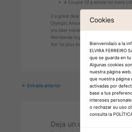
A Couple Of a whole lot more L
2 a great deal more Lithuanian champi
Cookies
Olympic Amusement Group had been atta
yrs later inside
olybet 10 euros
2016, m
Worldwide together with 1,six-hundre
Bienvenida/o a la in
the 1st plus biggest on range casino in
ELVIRA FERREIRO SA
que se guarda en tu
Algunas cookies son
nuestra página web. 
que nuestra página 
←
Entrada anterior
activadas por defect
base a tus preferenc
intereses personale
o rechazar su uso 
consulta la POLÍTI
Deja un comentario