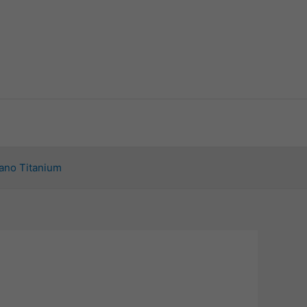
ano Titanium