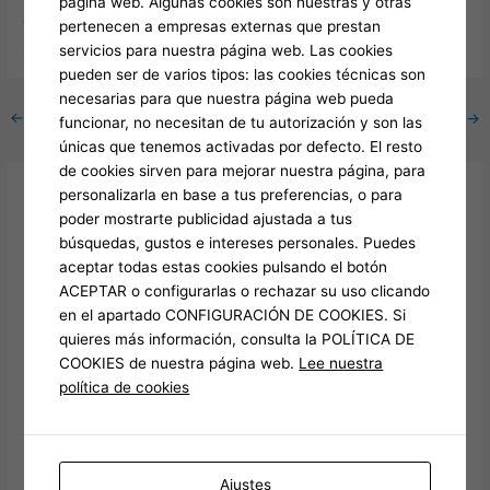
página web. Algunas cookies son nuestras y otras
edir. Texnologiya irəlilədikcə oyunçular məmnuniyyətlərini
pertenecen a empresas externas que prestan
artıran daha da yaradıcı xüsusiyyətləri gözləyə bilərlər.
servicios para nuestra página web. Las cookies
pueden ser de varios tipos: las cookies técnicas son
necesarias para que nuestra página web pueda
←
Entrada anterior
Entrada siguiente
→
funcionar, no necesitan de tu autorización y son las
únicas que tenemos activadas por defecto. El resto
de cookies sirven para mejorar nuestra página, para
personalizarla en base a tus preferencias, o para
Deja un comentario
poder mostrarte publicidad ajustada a tus
búsquedas, gustos e intereses personales. Puedes
Tu dirección de correo electrónico no será publicada.
Los
aceptar todas estas cookies pulsando el botón
campos obligatorios están marcados con
*
ACEPTAR o configurarlas o rechazar su uso clicando
Escribe
en el apartado CONFIGURACIÓN DE COOKIES. Si
aquí...
quieres más información, consulta la POLÍTICA DE
COOKIES de nuestra página web.
Lee nuestra
política de cookies
Ajustes