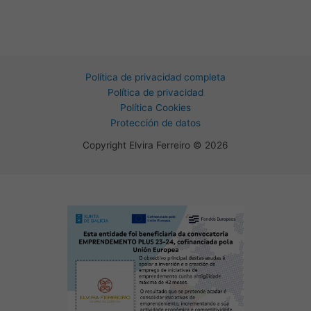
Política de privacidad completa
Política de privacidad
Política Cookies
Protección de datos
Copyright Elvira Ferreiro © 2026