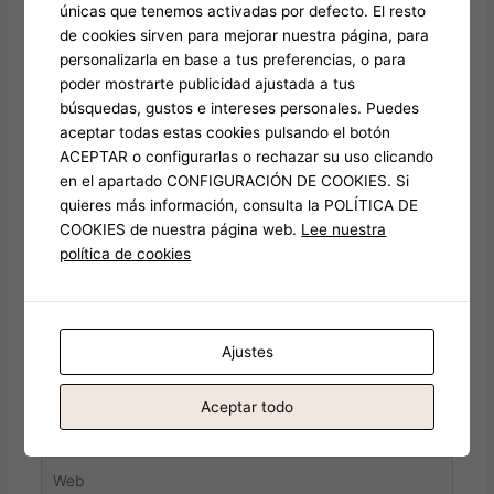
únicas que tenemos activadas por defecto. El resto
de cookies sirven para mejorar nuestra página, para
Escribe
personalizarla en base a tus preferencias, o para
aquí...
poder mostrarte publicidad ajustada a tus
búsquedas, gustos e intereses personales. Puedes
aceptar todas estas cookies pulsando el botón
ACEPTAR o configurarlas o rechazar su uso clicando
en el apartado CONFIGURACIÓN DE COOKIES. Si
quieres más información, consulta la POLÍTICA DE
COOKIES de nuestra página web.
Lee nuestra
política de cookies
Nombre*
Ajustes
Correo
electrónico*
Aceptar todo
Web