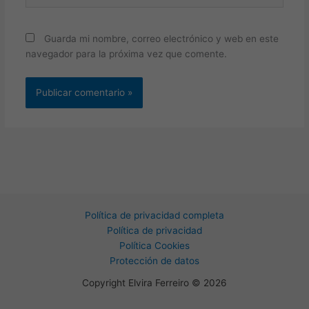
Guarda mi nombre, correo electrónico y web en este
navegador para la próxima vez que comente.
Política de privacidad completa
Política de privacidad
Política Cookies
Protección de datos
Copyright Elvira Ferreiro © 2026