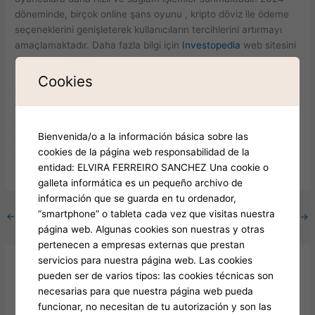
döneminde, birçok online şans oyunu , kripto döviz ile ödeme
seçeneklerini genişleterek kullanıcıların tercihlerini artırmayı
amaçlamaktadır. Daha fazla bilgi için
Investopedia
web sitesini
ziyaret edebilirsiniz.
Cookies
Oyuncular, emniyetli bir oyun deneyimi için yetkili platformları
tercih. Online kasinoların güvenliği, kullanıcıların bireysel
verilerinin savunulması açısından önemli öneme sahiptir. Kripto
Bienvenida/o a la información básica sobre las
dijital paralarla yapılan işlemlerde de güvenlik önlemlere dikkat
cookies de la página web responsabilidad de la
edilmesi gerekmektedir. Daha fazla bilgi için
mariobet giriş
entidad: ELVIRA FERREIRO SANCHEZ Una cookie o
bağlantısını ziyaret edebilirsiniz.
galleta informática es un pequeño archivo de
información que se guarda en tu ordenador,
“smartphone” o tableta cada vez que visitas nuestra
←
Entrada anterior
Entrada siguiente
→
página web. Algunas cookies son nuestras y otras
pertenecen a empresas externas que prestan
servicios para nuestra página web. Las cookies
Deja un comentario
pueden ser de varios tipos: las cookies técnicas son
necesarias para que nuestra página web pueda
Tu dirección de correo electrónico no será publicada.
Los
funcionar, no necesitan de tu autorización y son las
campos obligatorios están marcados con
*