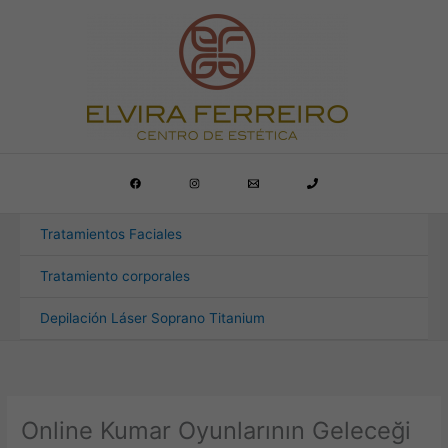
Ir
al
contenido
Tratamientos Faciales
Tratamiento corporales
Depilación Láser Soprano Titanium
Online Kumar Oyunlarının Geleceği