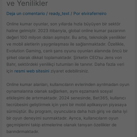
ve Yenilikler
Deja un comentario
/
ready_text
/ Por
elviraferreiro
Online kumar oyunlar, son yıllarda hızla büyüyen bir sektör
haline gelmiştir. 2023 itibarıyla, global online kumar pazarının
değeri 100 milyon doları aşmıştır. Bu artış, teknolojik yenilikler
ve mobil aletlerin yaygınlaşması ile sağlanmaktadır. Özellikle,
Evolution Gaming, canlı şans oyunu oyunları alanında öncü bir
şirket olarak dikkat toplamaktadır. Şirketin CEO’su Jens von
Bahr, sektördeki yenilikçi tutumları ile tanınır. Daha fazla veri
için
resmi web sitesini
ziyaret edebilirsiniz.
Online kumar alanları, kullanıcıların evlerinden ayrılmadan oyun
oynamalarına olanak sağlarken, aynı eşzamanlı sosyal
etkileşimi de artırmaktadır. 2024 senesinde, Bet365, kullanıcı
tecrübesini geliştirmek için yeni bir mobil aplikasyon piyasaya
sürmüştür. Bu program, oyunculara daha hızlı giriş ve daha iyi
bir oyun deneyimi sunmaktadır. Ayrıca, kullanıcıların oyun
geçmişlerini takip etmelerine olanak tanıyan özellikler de
barındırmaktadır.