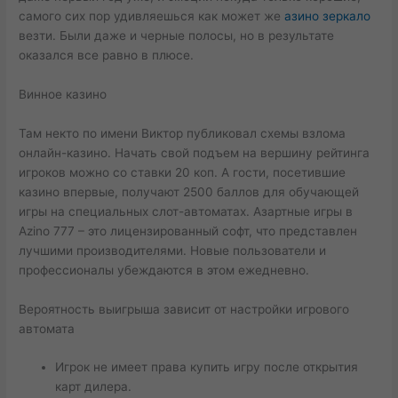
самого сих пор удивляешься как может же
азино зеркало
везти. Были даже и черные полосы, но в результате
оказался все равно в плюсе.
Винное казино
Там некто по имени Виктор публиковал схемы взлома
онлайн-казино. Начать свой подъем на вершину рейтинга
игроков можно со ставки 20 коп. А гости, посетившие
казино впервые, получают 2500 баллов для обучающей
игры на специальных слот-автоматах. Азартные игры в
Azino 777 – это лицензированный софт, что представлен
лучшими производителями. Новые пользователи и
профессионалы убеждаются в этом ежедневно.
Вероятность выигрыша зависит от настройки игрового
автомата
Игрок не имеет права купить игру после открытия
карт дилера.