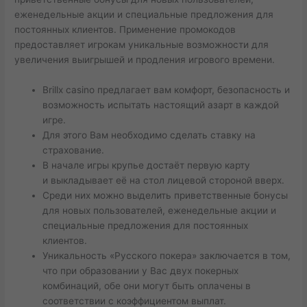
еженедельные акции и специальные предложения для
постоянных клиентов. Применение промокодов
предоставляет игрокам уникальные возможности для
увеличения выигрышей и продления игрового времени.
Brillx casino предлагает вам комфорт, безопасность и
возможность испытать настоящий азарт в каждой
игре.
Для этого Вам необходимо сделать ставку на
страхование.
В начале игры крупье достаёт первую карту
и выкладывает её на стол лицевой стороной вверх.
Среди них можно выделить приветственные бонусы
для новых пользователей, еженедельные акции и
специальные предложения для постоянных
клиентов.
Уникальность «Русского покера» заключается в том,
что при образовании у Вас двух покерных
комбинаций, обе они могут быть оплачены в
соответствии с коэффициентом выплат.