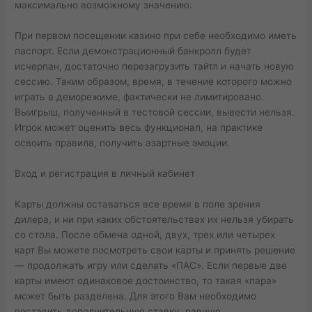
максимально возможному значению.
При первом посещении казино при себе необходимо иметь
паспорт. Если демонстрационный банкролл будет
исчерпан, достаточно перезагрузить тайтл и начать новую
сессию. Таким образом, время, в течение которого можно
играть в деморежиме, фактически не лимитировано.
Выигрыш, полученный в тестовой сессии, вывести нельзя.
Игрок может оценить весь функционал, на практике
освоить правила, получить азартные эмоции.
Вход и регистрация в личный кабинет
Карты должны оставаться все время в поле зрения
дилера, и ни при каких обстоятельствах их нельзя убирать
со стола. После обмена одной, двух, трех или четырех
карт Вы можете посмотреть свои карты и принять решение
— продолжать игру или сделать «ПАС». Если первые две
карты имеют одинаковое достоинство, то такая «пара»
может быть разделена. Для этого Вам необходимо
поставить дополнительную ставку, равную