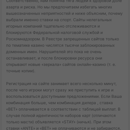
Соответственно, нам понятна тяга людей к здоровой доле
азарта и риска. Но мы предпочитаем избегать многих
вышеозначенных неприятностей и ниже объясним, почему
выбрали именно ставки на спорт. Сайты нелегальных
игорных компаний тщательно отслеживаются и
блокируются Федеральной налоговой службой и
Роскомнадзором. В Реестре запрещенных сайтов только
по тематике казино числятся тысячи заблокированных
доменных имен. Нарушителей это пока не очень
останавливает, и после блокировки ресурса они
открывают новые «зеркала» сайтов онлайн-казино (т. е.
точные копии).
Регистрация на сайте занимает всего несколько минут,
после чего игроки могут сразу же приступить к игре и
воспользоваться доступными предложениями. Если Ваша
комбинация больше, чем комбинация дилера , ставка
«BET» оплачивается в соответствии с таблицей выплат. В
случае полной идентичности наборов карт (отличаются
только масти) объявляется «STAY» (ничья). При этом
ставки «ANTE» и «BET» не оплачиваются и не забираются.