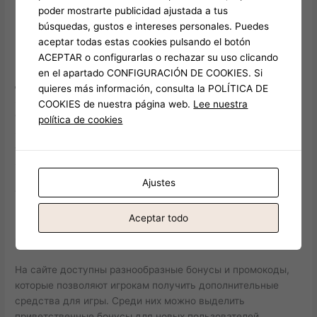
poder mostrarte publicidad ajustada a tus
búsquedas, gustos e intereses personales. Puedes
Зеркало официального сайта 1хБет
aceptar todas estas cookies pulsando el botón
ACEPTAR o configurarlas o rechazar su uso clicando
В случае блокировки зеркала, всегда можно найти сайт
en el apartado CONFIGURACIÓN DE COOKIES. Si
другого зеркала. Зеркала сайтов с проверенных ресурсов
quieres más información, consulta la POLÍTICA DE
являются официальными разработками. В 2023 году была
COOKIES de nuestra página web.
Lee nuestra
основана новая компания, которая на данный момент
política de cookies
является одним из самых надежных поставщиков
азартного софта. Поклонниками бренда Водка казино
являются истинные ценители классических развлечений
клубов Лас-Вегаса. Кроме игровых автоматов в каталоге
Ajustes
также можно настольные игры, карты, столы и другие
предложения.
Aceptar todo
Судьба ставки не зависит от настроек автомата
На сайте доступны разнообразные бонусы и промокоды,
которые позволяют игрокам получить дополнительные
средства для игры. Среди них можно выделить
приветственные бонусы для новых пользователей,