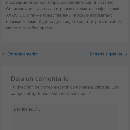
продукция отвечает запросам регуляторов. В «Казино
Сочи» можно сыграть на игровых автоматах с эффектами
AXXIS 3D, а также представлены игровые автоматы с
новыми играми. Удобно для тех, кто хочет играть в любом
месте и в любое время.
←
Entrada anterior
Entrada siguiente
→
Deja un comentario
Tu dirección de correo electrónico no será publicada.
Los
campos obligatorios están marcados con
*
Escribe
aquí...