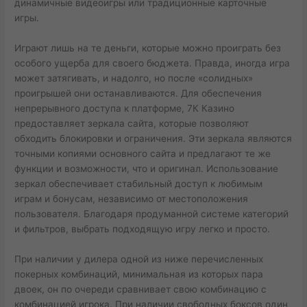
динамичные видеоигры или традиционные карточные
игры.
Играют лишь на те деньги, которые можно проиграть без
особого ущерба для своего бюджета. Правда, иногда игра
может затягивать, и надолго, но после «солидных»
проигрышей они останавливаются. Для обеспечения
непрерывного доступа к платформе, 7К Казино
предоставляет зеркала сайта, которые позволяют
обходить блокировки и ограничения. Эти зеркала являются
точными копиями основного сайта и предлагают те же
функции и возможности, что и оригинал. Использование
зеркал обеспечивает стабильный доступ к любимым
играм и бонусам, независимо от местоположения
пользователя. Благодаря продуманной системе категорий
и фильтров, выбрать подходящую игру легко и просто.
При наличии у дилера одной из ниже перечисленных
покерных комбинаций, минимальная из которых пара
двоек, он по очереди сравнивает свою комбинацию с
комбинацией игрока. При наличии свободных боксов один