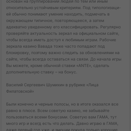
основан на группировании людей по тем или иным
относительно устойчивым критериям. Под типологизаци-
ей обычно понимают умение находить, подмечать в
окружающем типичное, повторяющееся, а затем
адекватно увиденному его классифицировать. Регулярно
проверяйте актуальность зеркал на официальном сайте,
чтобы всегда иметь доступ к любимым играм. Рабочие
зеркала казино Вавада тоже часто попадают под
блокировку, поэтому важно следить за обновлениями на
сайте, чтобы всегда оставаться на связи. До начала игры
Вы можете, кроме обычной ставки «ANTE», сделать
дополнительную ставку – на бонус.
Василий Сергеевич Шумихин в рубрике «Лица
Филатовской»
Были конечно и черные полосы, но в итоге оказался все
равно в плюсе. Всем советую казино, не забывайте
пользоваться всеми бонусами. Советую вам ГАМА, тут
много игр и всегд есть что делать. Давно играю в ГАМА,
даже первый год уже, и эмоции покуда только хорошие,