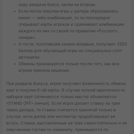
ходу раздачи боксе, затем на втором.
Если после покупки игры у дилера образовалась
какая — либо комбинация, то он поочередно
открывает карты игроков и сравнивает комбинацию
каждого из них со своей по правилам «Русского
покера».
А гости, посетившие казино впервые, получают 2500
баллов для обучающей игры на специальных слот-
автоматах.
Обмены производятся только после того, как все
игроки приняли решение.
При раздаче бонуса, игрок получает возможность обмена
карт и покупки 6-ой карты. В случае полной идентичности
наборов карт (отличаются только масти) объявляется
«STAND OFF» (ничья). Если игрок делает ставку на трек
через дилера, то ставка считается принятой только в
случае, если дилер или инспектор продублировал ее
вслух. Ставки, выставленные на трек самостоятельно и не
озвученные гостем по номиналу, принимаются по