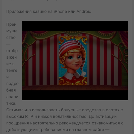
Приложения казино на iPhone или Android
Преи
муще
ство
—
отобр
ажен
ие в
тенге
и
подро
бная
анали
тика.
Оптимально использовать бонусные средства в слотах с
высоким RTP и низкой волатильностью. До активации
поощрения настоятельно рекомендуется ознакомиться с
действующими требованиями на главном сайте —