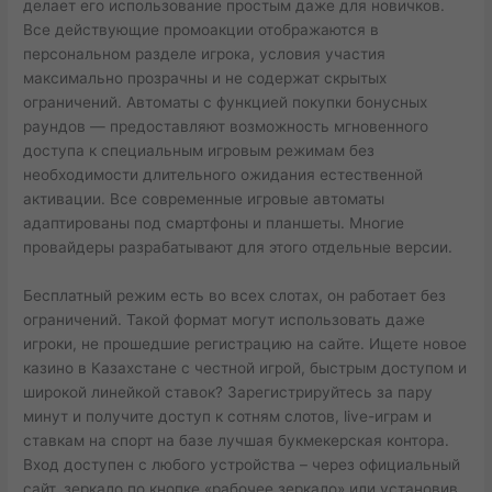
делает его использование простым даже для новичков.
Все действующие промоакции отображаются в
персональном разделе игрока, условия участия
максимально прозрачны и не содержат скрытых
ограничений. Автоматы с функцией покупки бонусных
раундов — предоставляют возможность мгновенного
доступа к специальным игровым режимам без
необходимости длительного ожидания естественной
активации. Все современные игровые автоматы
адаптированы под смартфоны и планшеты. Многие
провайдеры разрабатывают для этого отдельные версии.
Бесплатный режим есть во всех слотах, он работает без
ограничений. Такой формат могут использовать даже
игроки, не прошедшие регистрацию на сайте. Ищете новое
казино в Казахстане с честной игрой, быстрым доступом и
широкой линейкой ставок? Зарегистрируйтесь за пару
минут и получите доступ к сотням слотов, live-играм и
ставкам на спорт на базе лучшая букмекерская контора.
Вход доступен с любого устройства – через официальный
сайт, зеркало по кнопке «рабочее зеркало» или установив