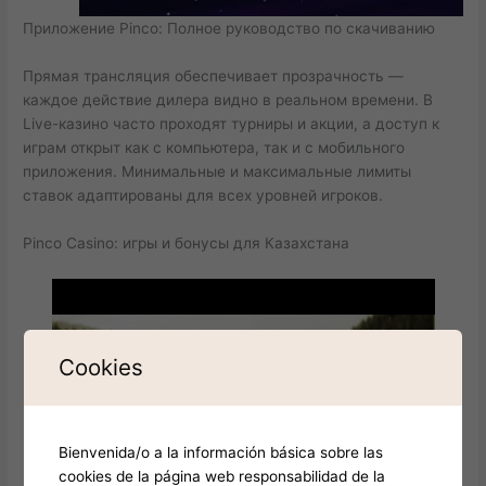
Приложение Pinco: Полное руководство по скачиванию
Прямая трансляция обеспечивает прозрачность —
каждое действие дилера видно в реальном времени. В
Live-казино часто проходят турниры и акции, а доступ к
играм открыт как с компьютера, так и с мобильного
приложения. Минимальные и максимальные лимиты
ставок адаптированы для всех уровней игроков.
Pinco Casino: игры и бонусы для Казахстана
Cookies
Bienvenida/o a la información básica sobre las
cookies de la página web responsabilidad de la