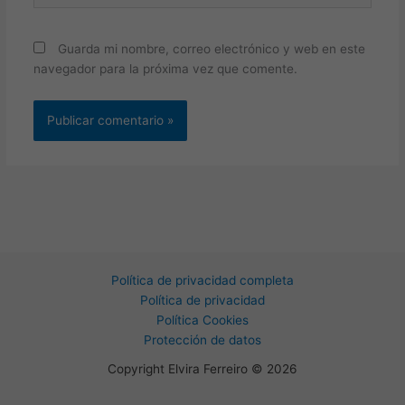
Guarda mi nombre, correo electrónico y web en este
navegador para la próxima vez que comente.
Política de privacidad completa
Política de privacidad
Política Cookies
Protección de datos
Copyright Elvira Ferreiro © 2026