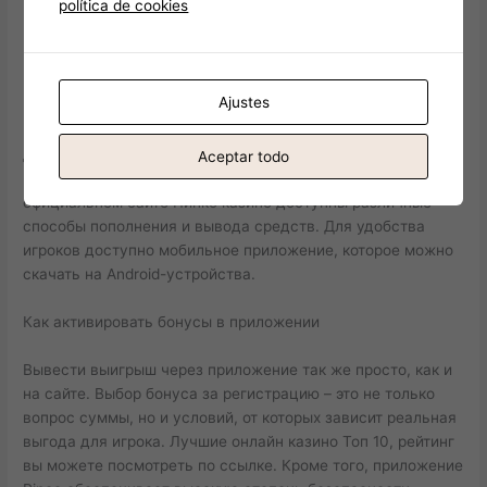
política de cookies
игроков, которые предпочитают предварительно оценить
игру и разобраться в правилах.
Live-казино
Ajustes
Чтобы всегда иметь доступ к казино, нажмите «Скачать»
для мобильного приложения или воспользуйтесь кнопкой
Aceptar todo
«Рабочее зеркало» для обхода всех ограничений. На
официальном сайте Пинко казино доступны различные
способы пополнения и вывода средств. Для удобства
игроков доступно мобильное приложение, которое можно
скачать на Android-устройства.
Как активировать бонусы в приложении
Вывести выигрыш через приложение так же просто, как и
на сайте. Выбор бонуса за регистрацию – это не только
вопрос суммы, но и условий, от которых зависит реальная
выгода для игрока. Лучшие онлайн казино Топ 10, рейтинг
вы можете посмотреть по ссылке. Кроме того, приложение