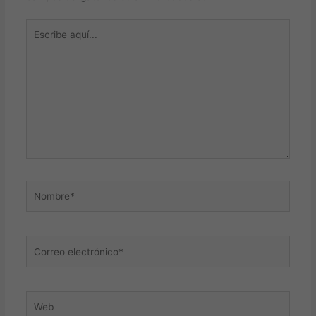
Escribe
aquí...
Nombre*
Correo
electrónico*
Web