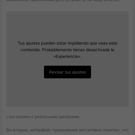
Tus ajustes pueden estar impidiendo que veas este
contenido. Probablemente tienes desactivada la
«Experiencia».
Revisar tus ajustes
Live-казино с реальными дилерами
Во-вторых, интерфейс приложения интуитивно понятен, что